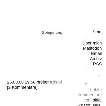
Leicht & Sinnig
Belangloses in unregelmäßigen Abständen
Start
Spiegelung
Über mich
Mastodon
Email
Archiv
RSS
26.08.08 19:56
breiter
Kristof
[2 Kommentare]
Letzte
Kommentare
von:
siria
,
Kristof
,
siria
,