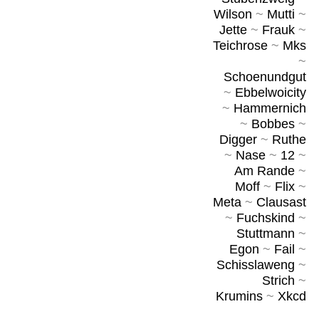
Wilson
~
Mutti
~
Jette
~
Frauk
~
Teichrose
~
Mks
~
Schoenundgut
~
Ebbelwoicity
~
Hammernich
~
Bobbes
~
Digger
~
Ruthe
~
Nase
~
12
~
Am Rande
~
Moff
~
Flix
~
Meta
~
Clausast
~
Fuchskind
~
Stuttmann
~
Egon
~
Fail
~
Schisslaweng
~
Strich
~
Krumins
~
Xkcd