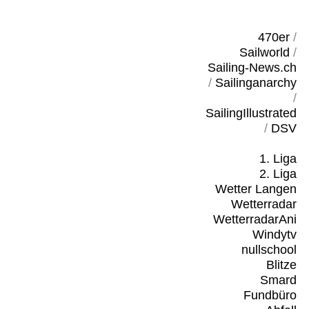
470er
/
Sailworld
/
Sailing-News.ch
/
Sailinganarchy
/
SailingIllustrated
/
DSV
1. Liga
2. Liga
Wetter Langen
Wetterradar
WetterradarAni
Windytv
nullschool
Blitze
Smard
Fundbüro