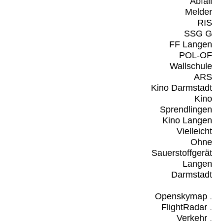
Abfall
Melder
RIS
SSG G
FF Langen
POL-OF
Wallschule
ARS
Kino Darmstadt
Kino
Sprendlingen
Kino Langen
Vielleicht
Ohne
Sauerstoffgerät
Langen
Darmstadt
Openskymap
.
FlightRadar
.
Verkehr
.