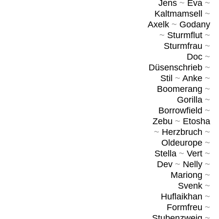
Jens
~
Eva
~
Kaltmamsell
~
Axelk
~
Godany
~
Sturmflut
~
Sturmfrau
~
Doc
~
Düsenschrieb
~
Stil
~
Anke
~
Boomerang
~
Gorilla
~
Borrowfield
~
Zebu
~
Etosha
~
Herzbruch
~
Oldeurope
~
Stella
~
Vert
~
Dev
~
Nelly
~
Mariong
~
Svenk
~
Huflaikhan
~
Formfreu
~
Stubenzweig
~