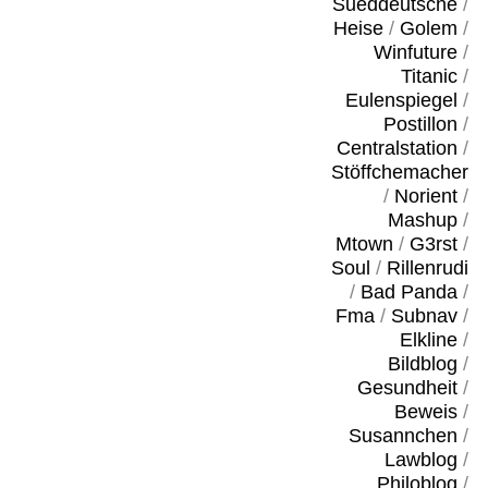
Sueddeutsche
/
Heise
/
Golem
/
Winfuture
/
Titanic
/
Eulenspiegel
/
Postillon
/
Centralstation
/
Stöffchemacher
/
Norient
/
Mashup
/
Mtown
/
G3rst
/
Soul
/
Rillenrudi
/
Bad Panda
/
Fma
/
Subnav
/
Elkline
/
Bildblog
/
Gesundheit
/
Beweis
/
Susannchen
/
Lawblog
/
Philoblog
/