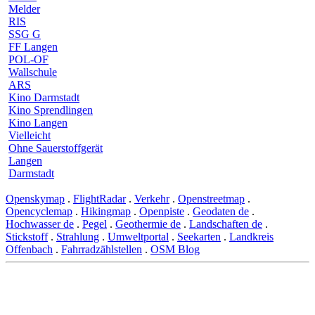
Melder
RIS
SSG G
FF Langen
POL-OF
Wallschule
ARS
Kino Darmstadt
Kino Sprendlingen
Kino Langen
Vielleicht
Ohne Sauerstoffgerät
Langen
Darmstadt
Openskymap
.
FlightRadar
.
Verkehr
.
Openstreetmap
.
Opencyclemap
.
Hikingmap
.
Openpiste
.
Geodaten de
.
Hochwasser de
.
Pegel
.
Geothermie de
.
Landschaften de
.
Stickstoff
.
Strahlung
.
Umweltportal
.
Seekarten
.
Landkreis
Offenbach
.
Fahrradzählstellen
.
OSM Blog