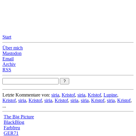
Leicht & Sinnig
Belangloses in unregelmäßigen Abständen
Start
Über mich
Mastodon
Email
Archiv
RSS
Letzte Kommentare von:
siria
,
Kristof
,
siria
,
Kristof
,
Lupine
,
Kristof
,
siria
,
Kristof
,
siria
,
Kristof
,
siria
,
siria
,
Kristof
,
siria
,
Kristof
,
...
The Big Picture
BlackBlog
Farbfreu
GER71