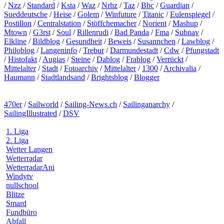
/
Nzz
/
Standard
/
Ksta
/
Waz
/
Nrhz
/
Taz
/
Bbc
/
Guardian
/
Sueddeutsche
/
Heise
/
Golem
/
Winfuture
/
Titanic
/
Eulenspiegel
/
Postillon
/
Centralstation
/
Stöffchemacher
/
Norient
/
Mashup
/
Mtown
/
G3rst
/
Soul
/
Rillenrudi
/
Bad Panda
/
Fma
/
Subnav
/
Elkline
/
Bildblog
/
Gesundheit
/
Beweis
/
Susannchen
/
Lawblog
/
Philoblog
/
Langeninfo
/
Trebur
/
Darmundestadt
/
Cdw
/
Pfungstadt
/
Histofakt
/
Augias
/
Steine
/
Dablog
/
Frablog
/
Verrückt
/
Mittelalter
/
Stadt
/
Fotoarchiv
/
Mittelalter
/
1300
/
Archivalia
/
Haumann
/
Stadtlandsand
/
Brightsblog
/
Blogger
470er
/
Sailworld
/
Sailing-News.ch
/
Sailinganarchy
/
SailingIllustrated
/
DSV
1. Liga
2. Liga
Wetter Langen
Wetterradar
WetterradarAni
Windytv
nullschool
Blitze
Smard
Fundbüro
Abfall