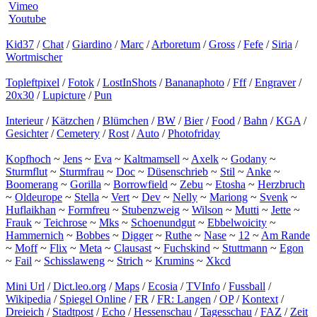
Vimeo
Youtube
Kid37
/
Chat
/
Giardino
/
Marc
/
Arboretum
/
Gross
/
Fefe
/
Siria
/
Wortmischer
Topleftpixel
/
Fotok
/
LostInShots
/
Bananaphoto
/
Fff
/
Engraver
/
20x30
/
Lupicture
/
Pun
Interieur
/
Kätzchen
/
Blümchen
/
BW
/
Bier
/
Food
/
Bahn
/
KGA
/
Gesichter
/
Cemetery
/
Rost
/
Auto
/
Photofriday
Kopfhoch
~
Jens
~
Eva
~
Kaltmamsell
~
Axelk
~
Godany
~
Sturmflut
~
Sturmfrau
~
Doc
~
Düsenschrieb
~
Stil
~
Anke
~
Boomerang
~
Gorilla
~
Borrowfield
~
Zebu
~
Etosha
~
Herzbruch
~
Oldeurope
~
Stella
~
Vert
~
Dev
~
Nelly
~
Mariong
~
Svenk
~
Huflaikhan
~
Formfreu
~
Stubenzweig
~
Wilson
~
Mutti
~
Jette
~
Frauk
~
Teichrose
~
Mks
~
Schoenundgut
~
Ebbelwoicity
~
Hammernich
~
Bobbes
~
Digger
~
Ruthe
~
Nase
~
12
~
Am Rande
~
Moff
~
Flix
~
Meta
~
Clausast
~
Fuchskind
~
Stuttmann
~
Egon
~
Fail
~
Schisslaweng
~
Strich
~
Krumins
~
Xkcd
Mini Url
/
Dict.leo.org
/
Maps
/
Ecosia
/
TVInfo
/
Fussball
/
Wikipedia
/
Spiegel Online
/
FR
/
FR: Langen
/
OP
/
Kontext
/
Dreieich
/
Stadtpost
/
Echo
/
Hessenschau
/
Tagesschau
/
FAZ
/
Zeit