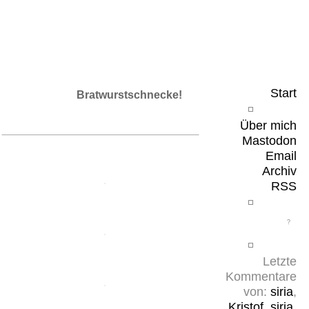
Leicht & Sinnig
Belangloses in unregelmäßigen Abständen
Start
Bratwurstschnecke!
Über mich
Mastodon
Email
Archiv
RSS
Letzte
Kommentare
von:
siria
,
Kristof
,
siria
,