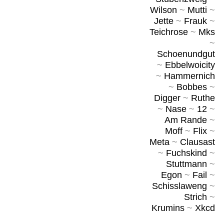
Wilson
~
Mutti
~
Jette
~
Frauk
~
Teichrose
~
Mks
~
Schoenundgut
~
Ebbelwoicity
~
Hammernich
~
Bobbes
~
Digger
~
Ruthe
~
Nase
~
12
~
Am Rande
~
Moff
~
Flix
~
Meta
~
Clausast
~
Fuchskind
~
Stuttmann
~
Egon
~
Fail
~
Schisslaweng
~
Strich
~
Krumins
~
Xkcd