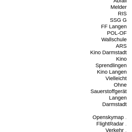
Abfall
Melder
RIS
SSG G
FF Langen
POL-OF
Wallschule
ARS
Kino Darmstadt
Kino
Sprendlingen
Kino Langen
Vielleicht
Ohne
Sauerstoffgerät
Langen
Darmstadt
Openskymap
.
FlightRadar
.
Verkehr
.