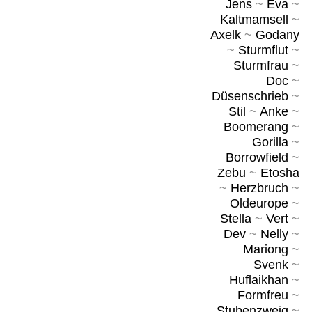
Jens
~
Eva
~
Kaltmamsell
~
Axelk
~
Godany
~
Sturmflut
~
Sturmfrau
~
Doc
~
Düsenschrieb
~
Stil
~
Anke
~
Boomerang
~
Gorilla
~
Borrowfield
~
Zebu
~
Etosha
~
Herzbruch
~
Oldeurope
~
Stella
~
Vert
~
Dev
~
Nelly
~
Mariong
~
Svenk
~
Huflaikhan
~
Formfreu
~
Stubenzweig
~