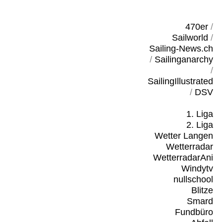
470er
/
Sailworld
/
Sailing-News.ch
/
Sailinganarchy
/
SailingIllustrated
/
DSV
1. Liga
2. Liga
Wetter Langen
Wetterradar
WetterradarAni
Windytv
nullschool
Blitze
Smard
Fundbüro