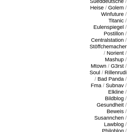
Sueddeutsche
/
Heise
/
Golem
/
Winfuture
/
Titanic
/
Eulenspiegel
/
Postillon
/
Centralstation
/
Stöffchemacher
/
Norient
/
Mashup
/
Mtown
/
G3rst
/
Soul
/
Rillenrudi
/
Bad Panda
/
Fma
/
Subnav
/
Elkline
/
Bildblog
/
Gesundheit
/
Beweis
/
Susannchen
/
Lawblog
/
Philoblog
/