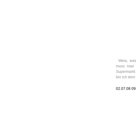
Leic
Belanglos
Weia, was
muss man j
Supermarkt 
bin ich dem
02.07.08 0