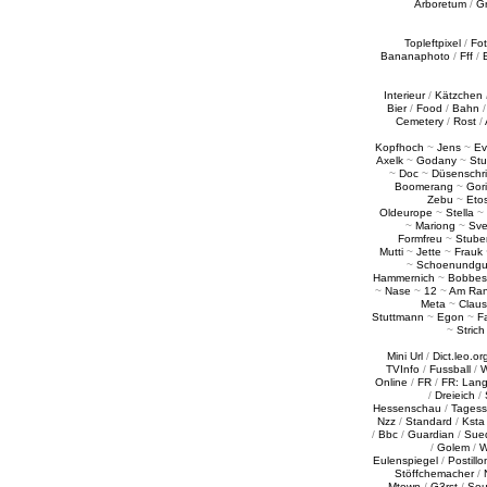
Arboretum
/
G
Topleftpixel
/
Fo
Bananaphoto
/
Fff
/
Interieur
/
Kätzchen
Bier
/
Food
/
Bahn
Cemetery
/
Rost
/
Kopfhoch
~
Jens
~
Ev
Axelk
~
Godany
~
Stu
~
Doc
~
Düsenschr
Boomerang
~
Gori
Zebu
~
Eto
Oldeurope
~
Stella
~
~
Mariong
~
Sv
Formfreu
~
Stube
Mutti
~
Jette
~
Frauk
~
Schoenundgu
Hammernich
~
Bobbes
~
Nase
~
12
~
Am Ra
Meta
~
Claus
Stuttmann
~
Egon
~
Fa
~
Strich
Mini Url
/
Dict.leo.or
TVInfo
/
Fussball
/
W
Online
/
FR
/
FR: Lan
/
Dreieich
/
Hessenschau
/
Tages
Nzz
/
Standard
/
Ksta
/
Bbc
/
Guardian
/
Sue
/
Golem
/
W
Eulenspiegel
/
Postillo
Stöffchemacher
/
Mtown
/
G3rst
/
Sou