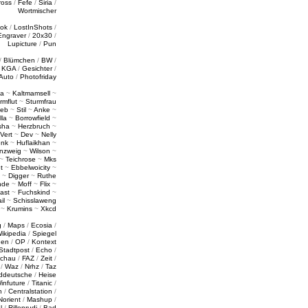
ross
/
Fefe
/
Siria
/
Wortmischer
tok
/
LostInShots
/
Engraver
/
20x30
/
Lupicture
/
Pun
/
Blümchen
/
BW
/
/
KGA
/
Gesichter
/
Auto
/
Photofriday
a
~
Kaltmamsell
~
rmflut
~
Sturmfrau
ieb
~
Stil
~
Anke
~
lla
~
Borrowfield
~
sha
~
Herzbruch
~
Vert
~
Dev
~
Nelly
enk
~
Huflaikhan
~
nzweig
~
Wilson
~
~
Teichrose
~
Mks
t
~
Ebbelwoicity
~
~
Digger
~
Ruthe
nde
~
Moff
~
Flix
~
ast
~
Fuchskind
~
il
~
Schisslaweng
~
Krumins
~
Xkcd
g
/
Maps
/
Ecosia
/
ikipedia
/
Spiegel
gen
/
OP
/
Kontext
Stadtpost
/
Echo
/
schau
/
FAZ
/
Zeit
/
/
Waz
/
Nrhz
/
Taz
ddeutsche
/
Heise
infuture
/
Titanic
/
n
/
Centralstation
/
Norient
/
Mashup
/
l
/
Rillenrudi
/
Bad