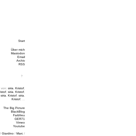
Start
Über mich
Mastodon
Email
Archiv
RSS
 von:
siria
,
Kristof
,
istof
,
siria
,
Kristof
,
,
siria
,
Kristof
,
siria
,
Kristof
, ...
The Big Picture
BlackBlog
Farbfreu
GER71
Vimeo
Youtube
/
Giardino
/
Marc
/