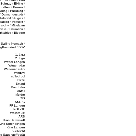
/
Subnav
/
Elkline
/
undheit
/
Beweis
/
wblog
/
Philoblog
/
/
Darmundestadt
/
Histofakt
/
Augias
/
rablog
/
Verrückt
/
oarchiv
/
Mittelalter
valia
/
Haumann
/
ghtsblog
/
Blogger
/
Sailing-News.ch
/
ngIllustrated
/
DSV
1. Liga
2. Liga
Wetter Langen
Wetterradar
WetterradarAni
Windytv
nullschool
Blitze
Smard
Fundbüro
Abfall
Melder
RIS
SSG G
FF Langen
POL-OF
Wallschule
ARS
Kino Darmstadt
Kino Sprendlingen
Kino Langen
Vielleicht
e Sauerstoffgerät