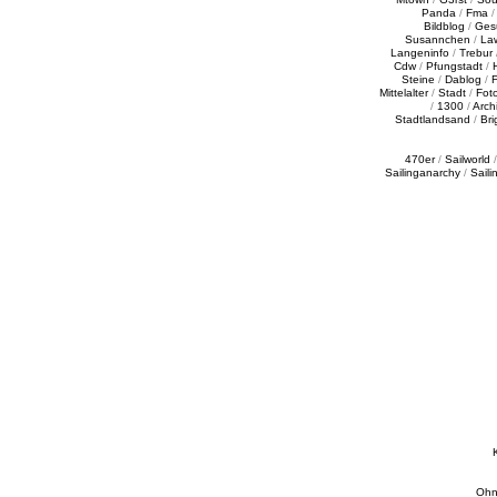
Panda
/
Fma
Bildblog
/
Ges
Susannchen
/
La
Langeninfo
/
Trebur
Cdw
/
Pfungstadt
/
Steine
/
Dablog
/
F
Mittelalter
/
Stadt
/
Fot
/
1300
/
Archi
Stadtlandsand
/
Bri
470er
/
Sailworld
Sailinganarchy
/
Saili
Ohn