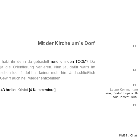
ht & Sinnig
es in unregelmäßigen Abständen
Mit der Kirche um`s Dorf
 habt ihr denn da gebastelt
rund um den TOOM
? Da
a die Orientierung verlieren. Nun ja, dafür war's im
schön leer, findet halt keiner mehr hin. Und schließlich
 Gewirr auch heil wieder entkommen.
9:43
breiter
Kristof
[4 Kommentare]
Letzte Kommentare
siria
,
Kristof
,
Lupine
,
Kr
siria
,
Kristof
,
siria
Kid37
/
Chat