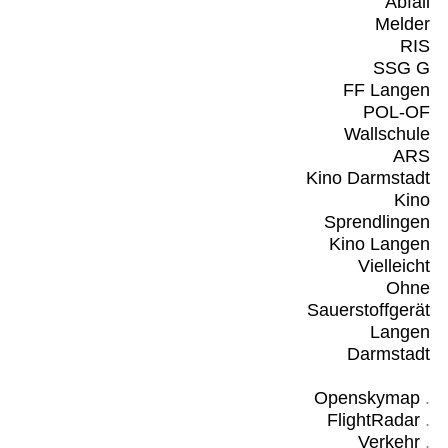
Abfall
Melder
RIS
SSG G
FF Langen
POL-OF
Wallschule
ARS
Kino Darmstadt
Kino
Sprendlingen
Kino Langen
Vielleicht
Ohne
Sauerstoffgerät
Langen
Darmstadt
Openskymap
.
FlightRadar
.
Verkehr
.