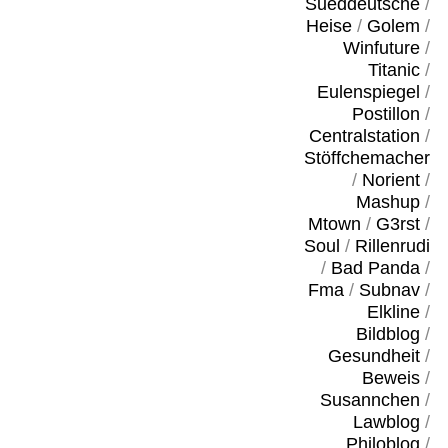
Sueddeutsche
/
Heise
/
Golem
/
Winfuture
/
Titanic
/
Eulenspiegel
/
Postillon
/
Centralstation
/
Stöffchemacher
/
Norient
/
Mashup
/
Mtown
/
G3rst
/
Soul
/
Rillenrudi
/
Bad Panda
/
Fma
/
Subnav
/
Elkline
/
Bildblog
/
Gesundheit
/
Beweis
/
Susannchen
/
Lawblog
/
Philoblog
/