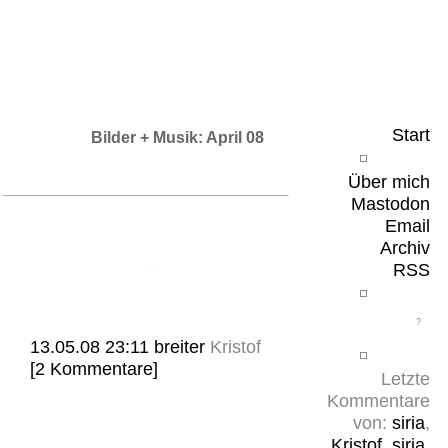
Leicht & Sinnig
Belangloses in unregelmäßigen Abständen
Start
Bilder + Musik: April 08
Über mich
Mastodon
Email
Archiv
RSS
13.05.08 23:11
breiter
Kristof
[2 Kommentare]
Letzte
Kommentare
von:
siria
,
Kristof
,
siria
,