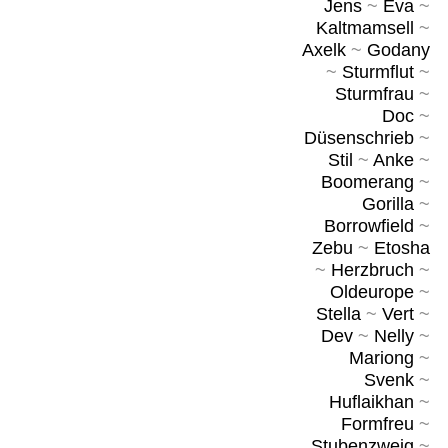
Jens
~
Eva
~
Kaltmamsell
~
Axelk
~
Godany
~
Sturmflut
~
Sturmfrau
~
Doc
~
Düsenschrieb
~
Stil
~
Anke
~
Boomerang
~
Gorilla
~
Borrowfield
~
Zebu
~
Etosha
~
Herzbruch
~
Oldeurope
~
Stella
~
Vert
~
Dev
~
Nelly
~
Mariong
~
Svenk
~
Huflaikhan
~
Formfreu
~
Stubenzweig
~