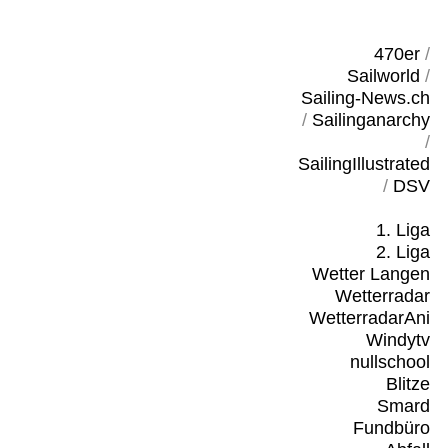
470er
/
Sailworld
/
Sailing-News.ch
/
Sailinganarchy
/
SailingIllustrated
/
DSV
1. Liga
2. Liga
Wetter Langen
Wetterradar
WetterradarAni
Windytv
nullschool
Blitze
Smard
Fundbüro