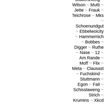
Wilson
~
Mutti
~
Jette
~
Frauk
~
Teichrose
~
Mks
~
Schoenundgut
~
Ebbelwoicity
~
Hammernich
~
Bobbes
~
Digger
~
Ruthe
~
Nase
~
12
~
Am Rande
~
Moff
~
Flix
~
Meta
~
Clausast
~
Fuchskind
~
Stuttmann
~
Egon
~
Fail
~
Schisslaweng
~
Strich
~
Krumins
~
Xkcd