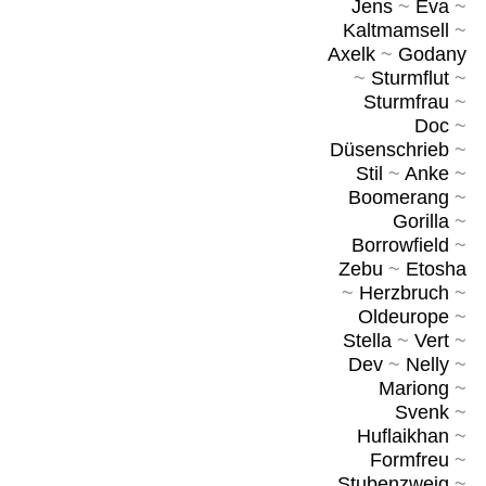
Jens
~
Eva
~
Kaltmamsell
~
Axelk
~
Godany
~
Sturmflut
~
Sturmfrau
~
Doc
~
Düsenschrieb
~
Stil
~
Anke
~
Boomerang
~
Gorilla
~
Borrowfield
~
Zebu
~
Etosha
~
Herzbruch
~
Oldeurope
~
Stella
~
Vert
~
Dev
~
Nelly
~
Mariong
~
Svenk
~
Huflaikhan
~
Formfreu
~
Stubenzweig
~