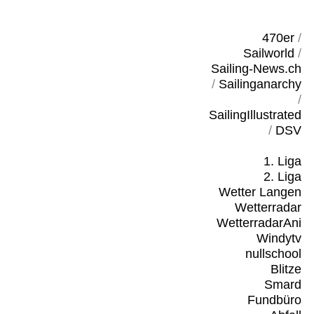
470er
/
Sailworld
/
Sailing-News.ch
/
Sailinganarchy
/
SailingIllustrated
/
DSV
1. Liga
2. Liga
Wetter Langen
Wetterradar
WetterradarAni
Windytv
nullschool
Blitze
Smard
Fundbüro