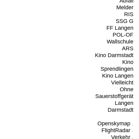
Abfall
Melder
RIS
SSG G
FF Langen
POL-OF
Wallschule
ARS
Kino Darmstadt
Kino
Sprendlingen
Kino Langen
Vielleicht
Ohne
Sauerstoffgerät
Langen
Darmstadt
Openskymap
.
FlightRadar
.
Verkehr
.