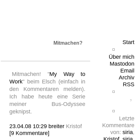
Leicht & Sinnig
Belangloses in unregelmäßigen Abständen
Start
Mitmachen?
Über mich
Mastodon
Email
Mitmachen! "
My Way to
Archiv
Work
" beim Elsch (einfach in
RSS
den Kommentaren melden).
Ich habe heute eine Serie
meiner Bus-Odyssee
geknipst.
Letzte
Kommentare
23.04.08 10:29
breiter
Kristof
von:
siria
,
[9 Kommentare]
Kristof
,
siria
,