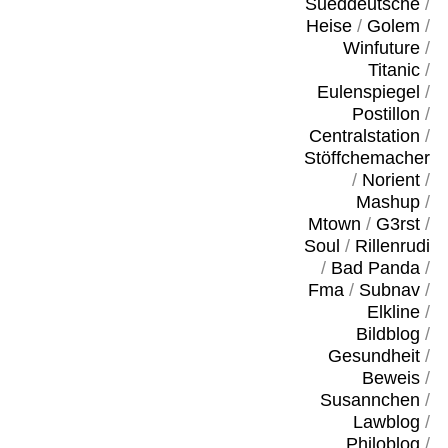
Sueddeutsche
/
Heise
/
Golem
/
Winfuture
/
Titanic
/
Eulenspiegel
/
Postillon
/
Centralstation
/
Stöffchemacher
/
Norient
/
Mashup
/
Mtown
/
G3rst
/
Soul
/
Rillenrudi
/
Bad Panda
/
Fma
/
Subnav
/
Elkline
/
Bildblog
/
Gesundheit
/
Beweis
/
Susannchen
/
Lawblog
/
Philoblog
/