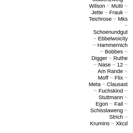
Wilson
~
Mutti
~
Jette
~
Frauk
~
Teichrose
~
Mks
~
Schoenundgut
~
Ebbelwoicity
~
Hammernich
~
Bobbes
~
Digger
~
Ruthe
~
Nase
~
12
~
Am Rande
~
Moff
~
Flix
~
Meta
~
Clausast
~
Fuchskind
~
Stuttmann
~
Egon
~
Fail
~
Schisslaweng
~
Strich
~
Krumins
~
Xkcd