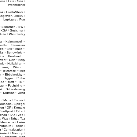
ross
/
Fefe
/
Siria
/
Wortmischer
tok
/
LostInShots
/
Engraver
/
20x30
/
Lupicture
/
Pun
/
Blümchen
/
BW
/
/
KGA
/
Gesichter
/
Auto
/
Photofriday
a
~
Kaltmamsell
~
rmflut
~
Sturmfrau
ieb
~
Stil
~
Anke
~
lla
~
Borrowfield
~
sha
~
Herzbruch
~
Vert
~
Dev
~
Nelly
enk
~
Huflaikhan
~
nzweig
~
Wilson
~
~
Teichrose
~
Mks
t
~
Ebbelwoicity
~
~
Digger
~
Ruthe
nde
~
Moff
~
Flix
~
ast
~
Fuchskind
~
il
~
Schisslaweng
~
Krumins
~
Xkcd
g
/
Maps
/
Ecosia
/
ikipedia
/
Spiegel
gen
/
OP
/
Kontext
Stadtpost
/
Echo
/
schau
/
FAZ
/
Zeit
/
/
Waz
/
Nrhz
/
Taz
ddeutsche
/
Heise
infuture
/
Titanic
/
n
/
Centralstation
/
Norient
/
Mashup
/
l
/
Rillenrudi
/
Bad