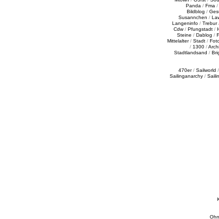
Panda
/
Fma
Bildblog
/
Ges
Susannchen
/
La
Langeninfo
/
Trebur
Cdw
/
Pfungstadt
/
Steine
/
Dablog
/
F
Mittelalter
/
Stadt
/
Fot
/
1300
/
Archi
Stadtlandsand
/
Bri
470er
/
Sailworld
Sailinganarchy
/
Saili
Ohn