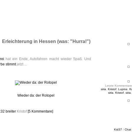
ht & Sinnig
es in unregelmäßigen Abständen
Erleichterung in Hessen (was: "Hurra!")
rei
hat ein Ende, Autofahren macht wieder Spaß. Und
rbe stimmt
jetzt ...
Letzte Kommentare
siria
,
Kristof
,
Lupine
,
Kr
siria
,
Kristof
,
siria
Wieder da: der Rotopel
7:32
breiter
Kristof
[5 Kommentare]
Kid37
/
Chat