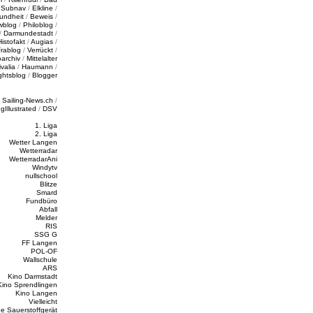
/
Subnav
/
Elkline
/
undheit
/
Beweis
/
wblog
/
Philoblog
/
/
Darmundestadt
/
Histofakt
/
Augias
/
rablog
/
Verrückt
/
oarchiv
/
Mittelalter
valia
/
Haumann
/
ghtsblog
/
Blogger
/
Sailing-News.ch
/
ngIllustrated
/
DSV
1. Liga
2. Liga
Wetter Langen
Wetterradar
WetterradarAni
Windytv
nullschool
Blitze
Smard
Fundbüro
Abfall
Melder
RIS
SSG G
FF Langen
POL-OF
Wallschule
ARS
Kino Darmstadt
Kino Sprendlingen
Kino Langen
Vielleicht
e Sauerstoffgerät