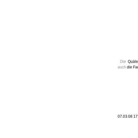
Leic
Belanglos
Die
Quäle
auch
die Fa
07.03.08 1