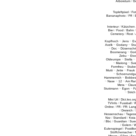
Arboretum
/
G
Topleftpixel
/
Fo
Bananaphoto
/
Fff
/
Interieur
/
Kätzchen
Bier
/
Food
/
Bahn
Cemetery
/
Rost
/
Kopfhoch
~
Jens
~
Ev
Axelk
~
Godany
~
Stu
~
Doc
~
Düsenschr
Boomerang
~
Gori
Zebu
~
Eto
Oldeurope
~
Stella
~
~
Mariong
~
Sv
Formfreu
~
Stube
Mutti
~
Jette
~
Frauk
~
Schoenundgu
Hammernich
~
Bobbes
~
Nase
~
12
~
Am Ra
Meta
~
Claus
Stuttmann
~
Egon
~
Fa
~
Strich
Mini Url
/
Dict.leo.or
TVInfo
/
Fussball
/
W
Online
/
FR
/
FR: Lan
/
Dreieich
/
Hessenschau
/
Tages
Nzz
/
Standard
/
Ksta
/
Bbc
/
Guardian
/
Sue
/
Golem
/
W
Eulenspiegel
/
Postillo
Stöffchemacher
/
Mtown
/
G3rst
/
Sou