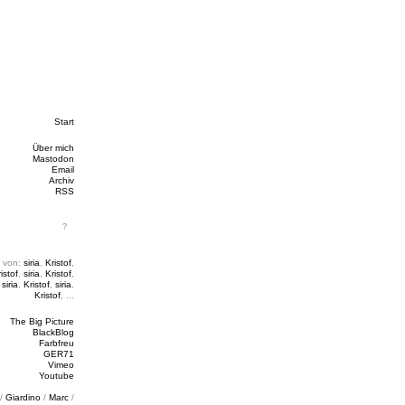
Start
Über mich
Mastodon
Email
Archiv
RSS
 von:
siria
,
Kristof
,
istof
,
siria
,
Kristof
,
,
siria
,
Kristof
,
siria
,
Kristof
, ...
The Big Picture
BlackBlog
Farbfreu
GER71
Vimeo
Youtube
/
Giardino
/
Marc
/