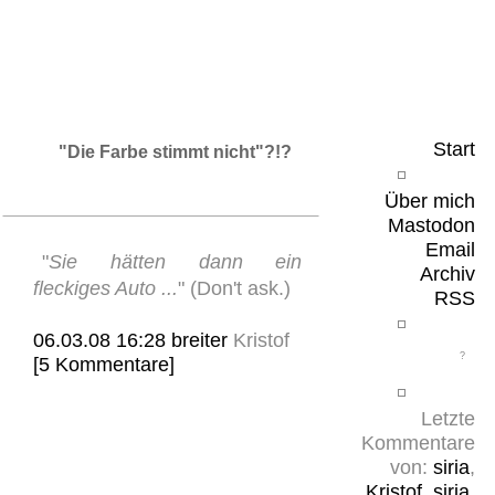
Leicht & Sinnig
Belangloses in unregelmäßigen Abständen
Start
"Die Farbe stimmt nicht"?!?
Über mich
Mastodon
Email
"
Sie hätten dann ein
Archiv
fleckiges Auto ...
" (Don't ask.)
RSS
06.03.08 16:28
breiter
Kristof
[5 Kommentare]
Letzte
Kommentare
von:
siria
,
Kristof
,
siria
,