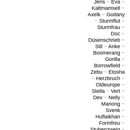
Jens
~
Eva
~
Kaltmamsell
~
Axelk
~
Godany
~
Sturmflut
~
Sturmfrau
~
Doc
~
Düsenschrieb
~
Stil
~
Anke
~
Boomerang
~
Gorilla
~
Borrowfield
~
Zebu
~
Etosha
~
Herzbruch
~
Oldeurope
~
Stella
~
Vert
~
Dev
~
Nelly
~
Mariong
~
Svenk
~
Huflaikhan
~
Formfreu
~
Stubenzweig
~