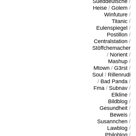
Sueddeutsche
/
Heise
/
Golem
/
Winfuture
/
Titanic
/
Eulenspiegel
/
Postillon
/
Centralstation
/
Stöffchemacher
/
Norient
/
Mashup
/
Mtown
/
G3rst
/
Soul
/
Rillenrudi
/
Bad Panda
/
Fma
/
Subnav
/
Elkline
/
Bildblog
/
Gesundheit
/
Beweis
/
Susannchen
/
Lawblog
/
Philoblog
/