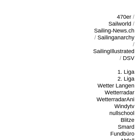
470er
/
Sailworld
/
Sailing-News.ch
/
Sailinganarchy
/
SailingIllustrated
/
DSV
1. Liga
2. Liga
Wetter Langen
Wetterradar
WetterradarAni
Windytv
nullschool
Blitze
Smard
Fundbüro