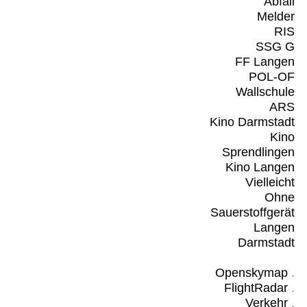
Abfall
Melder
RIS
SSG G
FF Langen
POL-OF
Wallschule
ARS
Kino Darmstadt
Kino
Sprendlingen
Kino Langen
Vielleicht
Ohne
Sauerstoffgerät
Langen
Darmstadt
Openskymap
.
FlightRadar
.
Verkehr
.