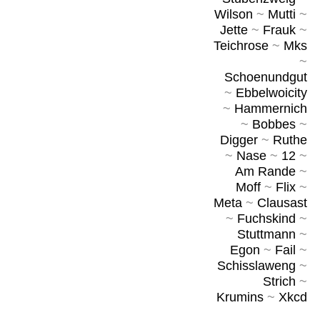
Wilson
~
Mutti
~
Jette
~
Frauk
~
Teichrose
~
Mks
~
Schoenundgut
~
Ebbelwoicity
~
Hammernich
~
Bobbes
~
Digger
~
Ruthe
~
Nase
~
12
~
Am Rande
~
Moff
~
Flix
~
Meta
~
Clausast
~
Fuchskind
~
Stuttmann
~
Egon
~
Fail
~
Schisslaweng
~
Strich
~
Krumins
~
Xkcd