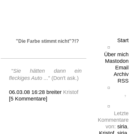
Leicht & Sinnig
Belangloses in unregelmäßigen Abständen
Start
"Die Farbe stimmt nicht"?!?
Über mich
Mastodon
Email
"
Sie hätten dann ein
Archiv
fleckiges Auto ...
" (Don't ask.)
RSS
06.03.08 16:28
breiter
Kristof
[5 Kommentare]
Letzte
Kommentare
von:
siria
,
Kristof
,
siria
,