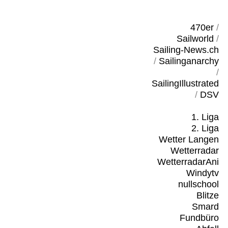
470er
/
Sailworld
/
Sailing-News.ch
/
Sailinganarchy
/
SailingIllustrated
/
DSV
1. Liga
2. Liga
Wetter Langen
Wetterradar
WetterradarAni
Windytv
nullschool
Blitze
Smard
Fundbüro