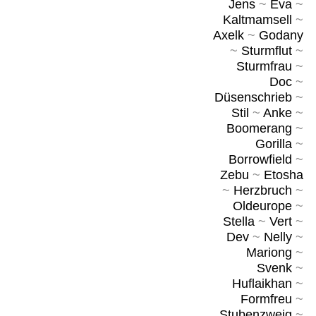
Jens
~
Eva
~
Kaltmamsell
~
Axelk
~
Godany
~
Sturmflut
~
Sturmfrau
~
Doc
~
Düsenschrieb
~
Stil
~
Anke
~
Boomerang
~
Gorilla
~
Borrowfield
~
Zebu
~
Etosha
~
Herzbruch
~
Oldeurope
~
Stella
~
Vert
~
Dev
~
Nelly
~
Mariong
~
Svenk
~
Huflaikhan
~
Formfreu
~
Stubenzweig
~