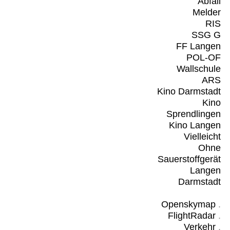
Abfall
Melder
RIS
SSG G
FF Langen
POL-OF
Wallschule
ARS
Kino Darmstadt
Kino
Sprendlingen
Kino Langen
Vielleicht
Ohne
Sauerstoffgerät
Langen
Darmstadt
Openskymap
.
FlightRadar
.
Verkehr
.