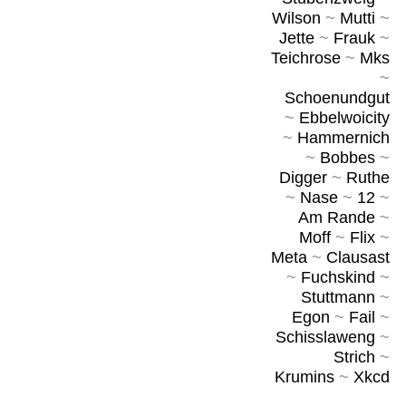
Wilson
~
Mutti
~
Jette
~
Frauk
~
Teichrose
~
Mks
~
Schoenundgut
~
Ebbelwoicity
~
Hammernich
~
Bobbes
~
Digger
~
Ruthe
~
Nase
~
12
~
Am Rande
~
Moff
~
Flix
~
Meta
~
Clausast
~
Fuchskind
~
Stuttmann
~
Egon
~
Fail
~
Schisslaweng
~
Strich
~
Krumins
~
Xkcd