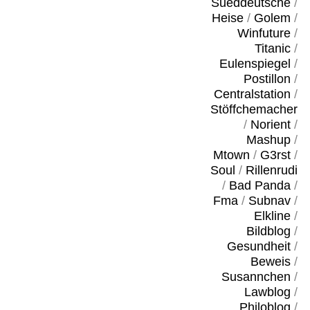
Sueddeutsche
/
Heise
/
Golem
/
Winfuture
/
Titanic
/
Eulenspiegel
/
Postillon
/
Centralstation
/
Stöffchemacher
/
Norient
/
Mashup
/
Mtown
/
G3rst
/
Soul
/
Rillenrudi
/
Bad Panda
/
Fma
/
Subnav
/
Elkline
/
Bildblog
/
Gesundheit
/
Beweis
/
Susannchen
/
Lawblog
/
Philoblog
/