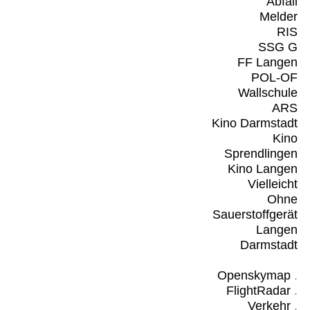
Abfall
Melder
RIS
SSG G
FF Langen
POL-OF
Wallschule
ARS
Kino Darmstadt
Kino
Sprendlingen
Kino Langen
Vielleicht
Ohne
Sauerstoffgerät
Langen
Darmstadt
Openskymap
.
FlightRadar
.
Verkehr
.