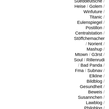
Sueddeutsche
/
Heise
/
Golem
/
Winfuture
/
Titanic
/
Eulenspiegel
/
Postillon
/
Centralstation
/
Stöffchemacher
/
Norient
/
Mashup
/
Mtown
/
G3rst
/
Soul
/
Rillenrudi
/
Bad Panda
/
Fma
/
Subnav
/
Elkline
/
Bildblog
/
Gesundheit
/
Beweis
/
Susannchen
/
Lawblog
/
Philoblog
/