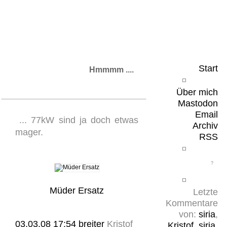
Leicht & Sinnig
Belangloses in unregelmäßigen Abständen
Start
Hmmmm ....
Über mich
Mastodon
Email
... 77kW sind ja doch etwas
Archiv
mager.
RSS
Müder Ersatz
Letzte
Kommentare
von:
siria
,
03.03.08 17:54
breiter
Kristof
Kristof
,
siria
,