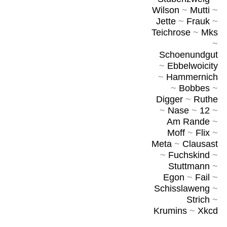
Wilson
~
Mutti
~
Jette
~
Frauk
~
Teichrose
~
Mks
~
Schoenundgut
~
Ebbelwoicity
~
Hammernich
~
Bobbes
~
Digger
~
Ruthe
~
Nase
~
12
~
Am Rande
~
Moff
~
Flix
~
Meta
~
Clausast
~
Fuchskind
~
Stuttmann
~
Egon
~
Fail
~
Schisslaweng
~
Strich
~
Krumins
~
Xkcd