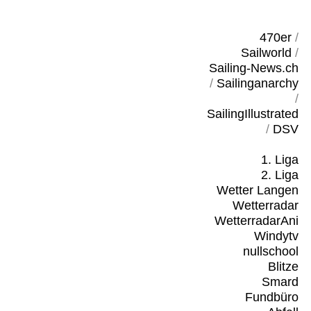
470er
/
Sailworld
/
Sailing-News.ch
/
Sailinganarchy
/
SailingIllustrated
/
DSV
1. Liga
2. Liga
Wetter Langen
Wetterradar
WetterradarAni
Windytv
nullschool
Blitze
Smard
Fundbüro