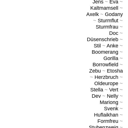
Jens
~
Eva
~
Kaltmamsell
~
Axelk
~
Godany
~
Sturmflut
~
Sturmfrau
~
Doc
~
Düsenschrieb
~
Stil
~
Anke
~
Boomerang
~
Gorilla
~
Borrowfield
~
Zebu
~
Etosha
~
Herzbruch
~
Oldeurope
~
Stella
~
Vert
~
Dev
~
Nelly
~
Mariong
~
Svenk
~
Huflaikhan
~
Formfreu
~
Stubenzweig
~