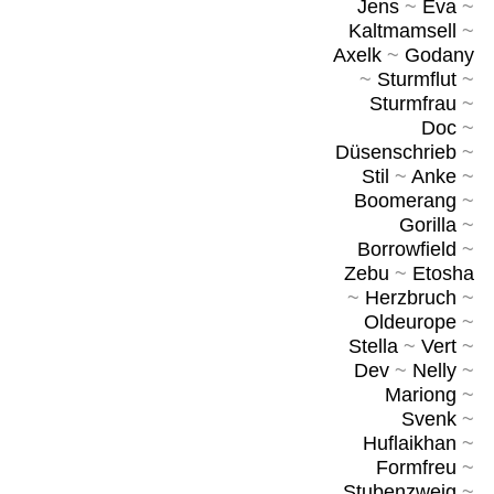
Jens
~
Eva
~
Kaltmamsell
~
Axelk
~
Godany
~
Sturmflut
~
Sturmfrau
~
Doc
~
Düsenschrieb
~
Stil
~
Anke
~
Boomerang
~
Gorilla
~
Borrowfield
~
Zebu
~
Etosha
~
Herzbruch
~
Oldeurope
~
Stella
~
Vert
~
Dev
~
Nelly
~
Mariong
~
Svenk
~
Huflaikhan
~
Formfreu
~
Stubenzweig
~