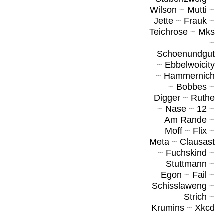
Wilson
~
Mutti
~
Jette
~
Frauk
~
Teichrose
~
Mks
~
Schoenundgut
~
Ebbelwoicity
~
Hammernich
~
Bobbes
~
Digger
~
Ruthe
~
Nase
~
12
~
Am Rande
~
Moff
~
Flix
~
Meta
~
Clausast
~
Fuchskind
~
Stuttmann
~
Egon
~
Fail
~
Schisslaweng
~
Strich
~
Krumins
~
Xkcd