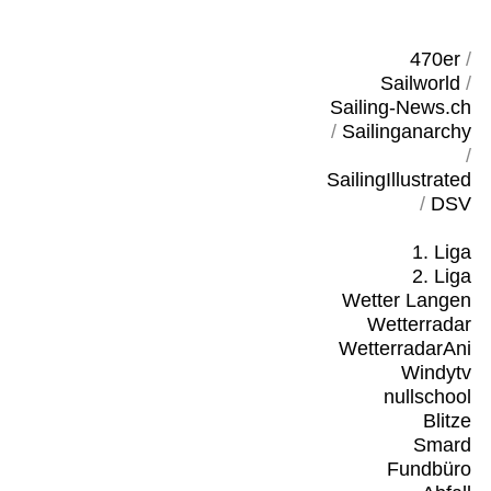
470er
/
Sailworld
/
Sailing-News.ch
/
Sailinganarchy
/
SailingIllustrated
/
DSV
1. Liga
2. Liga
Wetter Langen
Wetterradar
WetterradarAni
Windytv
nullschool
Blitze
Smard
Fundbüro