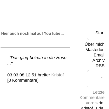
Leicht & Sinnig
Belangloses in unregelmäßigen Abständen
Start
Hier auch nochmal auf YouTube ...
Über mich
Mastodon
Email
"Das ging beinah in die Hose
Archiv
..."
RSS
03.03.08 12:51
breiter
Kristof
[0 Kommentare]
Letzte
Kommentare
von:
siria
,
Kristof
,
siria
,