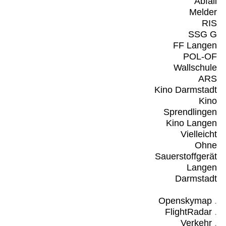
Abfall
Melder
RIS
SSG G
FF Langen
POL-OF
Wallschule
ARS
Kino Darmstadt
Kino
Sprendlingen
Kino Langen
Vielleicht
Ohne
Sauerstoffgerät
Langen
Darmstadt
Openskymap
.
FlightRadar
.
Verkehr
.