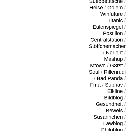
Sueddeutsche
/
Heise
/
Golem
/
Winfuture
/
Titanic
/
Eulenspiegel
/
Postillon
/
Centralstation
/
Stöffchemacher
/
Norient
/
Mashup
/
Mtown
/
G3rst
/
Soul
/
Rillenrudi
/
Bad Panda
/
Fma
/
Subnav
/
Elkline
/
Bildblog
/
Gesundheit
/
Beweis
/
Susannchen
/
Lawblog
/
Philoblog
/