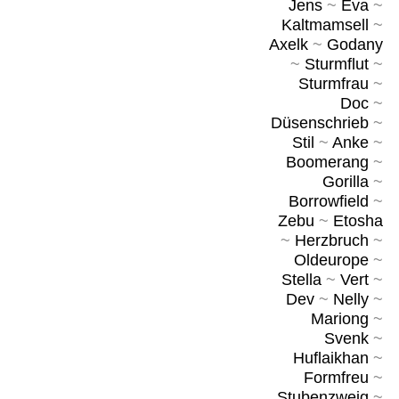
Jens
~
Eva
~
Kaltmamsell
~
Axelk
~
Godany
~
Sturmflut
~
Sturmfrau
~
Doc
~
Düsenschrieb
~
Stil
~
Anke
~
Boomerang
~
Gorilla
~
Borrowfield
~
Zebu
~
Etosha
~
Herzbruch
~
Oldeurope
~
Stella
~
Vert
~
Dev
~
Nelly
~
Mariong
~
Svenk
~
Huflaikhan
~
Formfreu
~
Stubenzweig
~