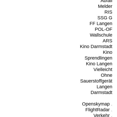
Abfall
Melder
RIS
SSG G
FF Langen
POL-OF
Wallschule
ARS
Kino Darmstadt
Kino
Sprendlingen
Kino Langen
Vielleicht
Ohne
Sauerstoffgerät
Langen
Darmstadt
Openskymap
.
FlightRadar
.
Verkehr
.