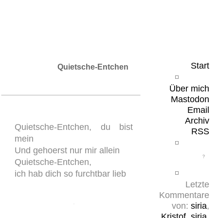
Leicht & Sinnig
Belangloses in unregelmäßigen Abständen
Start
Quietsche-Entchen
Über mich
Mastodon
Email
Archiv
Quietsche-Entchen, du bist
RSS
mein
Und gehoerst nur mir allein
Quietsche-Entchen,
ich hab dich so furchtbar lieb
Letzte
Kommentare
von:
siria
,
Kristof
,
siria
,