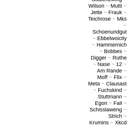
Wilson
~
Mutti
~
Jette
~
Frauk
~
Teichrose
~
Mks
~
Schoenundgut
~
Ebbelwoicity
~
Hammernich
~
Bobbes
~
Digger
~
Ruthe
~
Nase
~
12
~
Am Rande
~
Moff
~
Flix
~
Meta
~
Clausast
~
Fuchskind
~
Stuttmann
~
Egon
~
Fail
~
Schisslaweng
~
Strich
~
Krumins
~
Xkcd