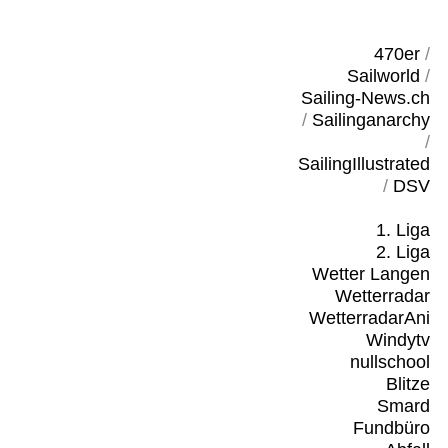
470er
/
Sailworld
/
Sailing-News.ch
/
Sailinganarchy
/
SailingIllustrated
/
DSV
1. Liga
2. Liga
Wetter Langen
Wetterradar
WetterradarAni
Windytv
nullschool
Blitze
Smard
Fundbüro