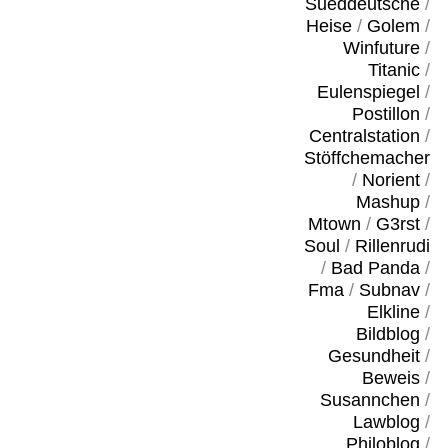
Sueddeutsche
/
Heise
/
Golem
/
Winfuture
/
Titanic
/
Eulenspiegel
/
Postillon
/
Centralstation
/
Stöffchemacher
/
Norient
/
Mashup
/
Mtown
/
G3rst
/
Soul
/
Rillenrudi
/
Bad Panda
/
Fma
/
Subnav
/
Elkline
/
Bildblog
/
Gesundheit
/
Beweis
/
Susannchen
/
Lawblog
/
Philoblog
/