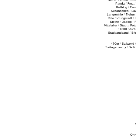
Panda
/
Fma
Bildblog
/
Ges
Susannchen
/
La
Langeninfo
/
Trebur
Cdw
/
Pfungstadt
/
Steine
/
Dablog
/
F
Mittelalter
/
Stadt
/
Fot
/
1300
/
Archi
Stadtlandsand
/
Bri
470er
/
Sailworld
Sailinganarchy
/
Saili
Ohn