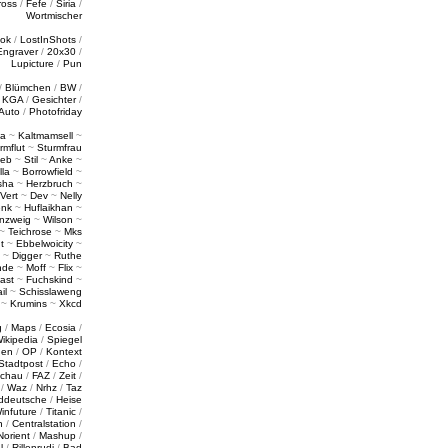
ross
/
Fefe
/
Siria
/
Wortmischer
tok
/
LostInShots
/
Engraver
/
20x30
/
Lupicture
/
Pun
/
Blümchen
/
BW
/
/
KGA
/
Gesichter
/
Auto
/
Photofriday
a
~
Kaltmamsell
~
rmflut
~
Sturmfrau
ieb
~
Stil
~
Anke
~
lla
~
Borrowfield
~
sha
~
Herzbruch
~
Vert
~
Dev
~
Nelly
enk
~
Huflaikhan
~
nzweig
~
Wilson
~
~
Teichrose
~
Mks
t
~
Ebbelwoicity
~
~
Digger
~
Ruthe
nde
~
Moff
~
Flix
~
ast
~
Fuchskind
~
il
~
Schisslaweng
~
Krumins
~
Xkcd
g
/
Maps
/
Ecosia
/
ikipedia
/
Spiegel
gen
/
OP
/
Kontext
Stadtpost
/
Echo
/
schau
/
FAZ
/
Zeit
/
/
Waz
/
Nrhz
/
Taz
ddeutsche
/
Heise
infuture
/
Titanic
/
n
/
Centralstation
/
Norient
/
Mashup
/
l
/
Rillenrudi
/
Bad