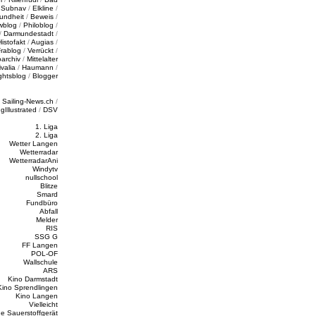
/
Subnav
/
Elkline
/
undheit
/
Beweis
/
wblog
/
Philoblog
/
/
Darmundestadt
/
Histofakt
/
Augias
/
rablog
/
Verrückt
/
oarchiv
/
Mittelalter
valia
/
Haumann
/
ghtsblog
/
Blogger
/
Sailing-News.ch
/
ngIllustrated
/
DSV
1. Liga
2. Liga
Wetter Langen
Wetterradar
WetterradarAni
Windytv
nullschool
Blitze
Smard
Fundbüro
Abfall
Melder
RIS
SSG G
FF Langen
POL-OF
Wallschule
ARS
Kino Darmstadt
Kino Sprendlingen
Kino Langen
Vielleicht
e Sauerstoffgerät