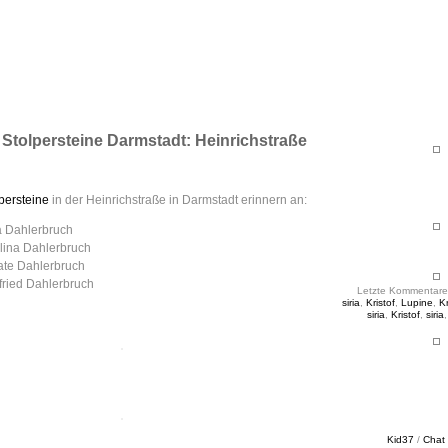
ht & Sinnig
es in unregelmäßigen Abständen
Stolpersteine Darmstadt: Heinrichstraße
persteine
in der Heinrichstraße in Darmstadt erinnern an:
a Dahlerbruch
lina Dahlerbruch
te Dahlerbruch
fried Dahlerbruch
Letzte Kommentare
siria
,
Kristof
,
Lupine
,
Kr
siria
,
Kristof
,
siria
Kid37
/
Chat