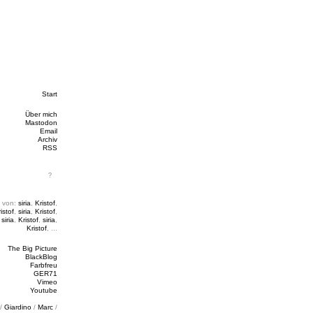
Start
Über mich
Mastodon
Email
Archiv
RSS
 von:
siria
,
Kristof
,
istof
,
siria
,
Kristof
,
,
siria
,
Kristof
,
siria
,
Kristof
, ...
The Big Picture
BlackBlog
Farbfreu
GER71
Vimeo
Youtube
/
Giardino
/
Marc
/