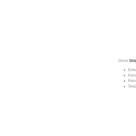
Leic
Belanglos
Diese
Stol
Erik
Karo
Rena
Sieg