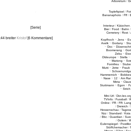
Arboretum
/
G
Topleftpixel
/
Fo
Bananaphoto
/
Fff
/
Interieur
/
Kätzchen
[Serie]
Bier
/
Food
/
Bahn
Cemetery
/
Rost
/
8:44
breiter
Kristof
[6 Kommentare]
Kopfhoch
~
Jens
~
Ev
Axelk
~
Godany
~
Stu
~
Doc
~
Düsenschr
Boomerang
~
Gori
Zebu
~
Eto
Oldeurope
~
Stella
~
~
Mariong
~
Sv
Formfreu
~
Stube
Mutti
~
Jette
~
Frauk
~
Schoenundgu
Hammernich
~
Bobbes
~
Nase
~
12
~
Am Ra
Meta
~
Claus
Stuttmann
~
Egon
~
Fa
~
Strich
Mini Url
/
Dict.leo.or
TVInfo
/
Fussball
/
W
Online
/
FR
/
FR: Lan
/
Dreieich
/
Hessenschau
/
Tages
Nzz
/
Standard
/
Ksta
/
Bbc
/
Guardian
/
Sue
/
Golem
/
W
Eulenspiegel
/
Postillo
Stöffchemacher
/
Mtown
/
G3rst
/
Sou