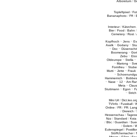
Arboretum
/
G
Topleftpixel
/
Fo
Bananaphoto
/
Fff
/
Interieur
/
Kätzchen
Bier
/
Food
/
Bahn
Cemetery
/
Rost
/
Kopfhoch
~
Jens
~
Ev
Axelk
~
Godany
~
Stu
~
Doc
~
Düsenschr
Boomerang
~
Gori
Zebu
~
Eto
Oldeurope
~
Stella
~
~
Mariong
~
Sv
Formfreu
~
Stube
Mutti
~
Jette
~
Frauk
~
Schoenundgu
Hammernich
~
Bobbes
~
Nase
~
12
~
Am Ra
Meta
~
Claus
Stuttmann
~
Egon
~
Fa
~
Strich
Mini Url
/
Dict.leo.or
TVInfo
/
Fussball
/
W
Online
/
FR
/
FR: Lan
/
Dreieich
/
Hessenschau
/
Tages
Nzz
/
Standard
/
Ksta
/
Bbc
/
Guardian
/
Sue
/
Golem
/
W
Eulenspiegel
/
Postillo
Stöffchemacher
/
Mtown
/
G3rst
/
Sou