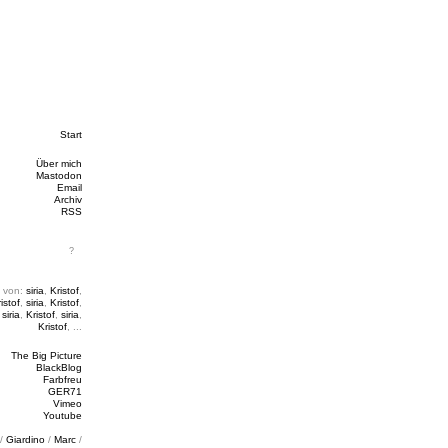
Start
Über mich
Mastodon
Email
Archiv
RSS
 von:
siria
,
Kristof
,
istof
,
siria
,
Kristof
,
,
siria
,
Kristof
,
siria
,
Kristof
, ...
The Big Picture
BlackBlog
Farbfreu
GER71
Vimeo
Youtube
/
Giardino
/
Marc
/