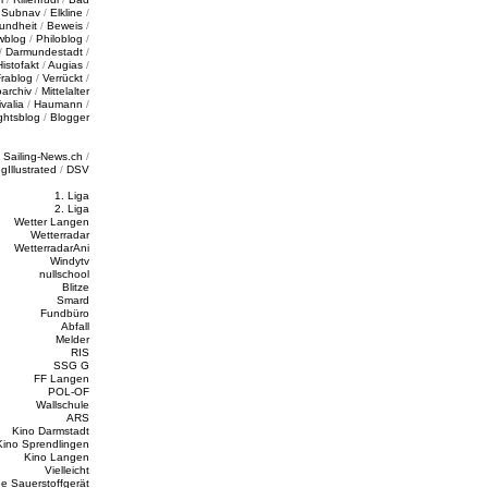
/
Subnav
/
Elkline
/
undheit
/
Beweis
/
wblog
/
Philoblog
/
/
Darmundestadt
/
Histofakt
/
Augias
/
rablog
/
Verrückt
/
oarchiv
/
Mittelalter
valia
/
Haumann
/
ghtsblog
/
Blogger
/
Sailing-News.ch
/
ngIllustrated
/
DSV
1. Liga
2. Liga
Wetter Langen
Wetterradar
WetterradarAni
Windytv
nullschool
Blitze
Smard
Fundbüro
Abfall
Melder
RIS
SSG G
FF Langen
POL-OF
Wallschule
ARS
Kino Darmstadt
Kino Sprendlingen
Kino Langen
Vielleicht
e Sauerstoffgerät