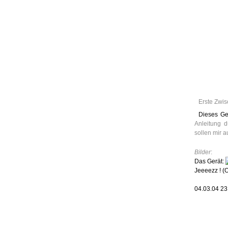
Leic
Belanglos
Erste Zwis
Dieses Ge
Anleitung 
sollen mir a
Bilder
:
Das Gerät:
Jeeeezz ! (O
04.03.04 2