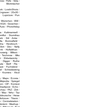
ross
/
Fefe
/
Siria
/
Wortmischer
tok
/
LostInShots
/
Engraver
/
20x30
/
Lupicture
/
Pun
/
Blümchen
/
BW
/
/
KGA
/
Gesichter
/
Auto
/
Photofriday
a
~
Kaltmamsell
~
rmflut
~
Sturmfrau
ieb
~
Stil
~
Anke
~
lla
~
Borrowfield
~
sha
~
Herzbruch
~
Vert
~
Dev
~
Nelly
enk
~
Huflaikhan
~
nzweig
~
Wilson
~
~
Teichrose
~
Mks
t
~
Ebbelwoicity
~
~
Digger
~
Ruthe
nde
~
Moff
~
Flix
~
ast
~
Fuchskind
~
il
~
Schisslaweng
~
Krumins
~
Xkcd
g
/
Maps
/
Ecosia
/
ikipedia
/
Spiegel
gen
/
OP
/
Kontext
Stadtpost
/
Echo
/
schau
/
FAZ
/
Zeit
/
/
Waz
/
Nrhz
/
Taz
ddeutsche
/
Heise
infuture
/
Titanic
/
n
/
Centralstation
/
Norient
/
Mashup
/
l
/
Rillenrudi
/
Bad