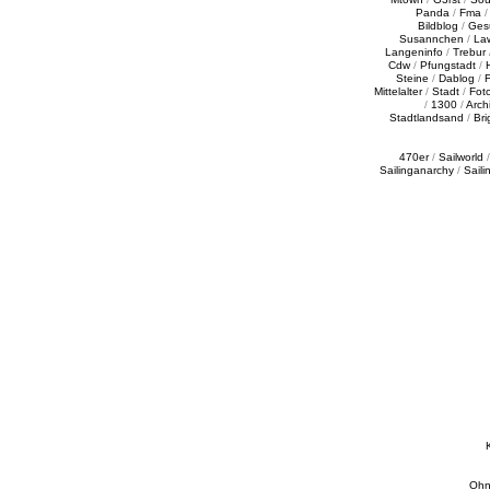
Panda
/
Fma
Bildblog
/
Ges
Susannchen
/
La
Langeninfo
/
Trebur
Cdw
/
Pfungstadt
/
Steine
/
Dablog
/
F
Mittelalter
/
Stadt
/
Fot
/
1300
/
Archi
Stadtlandsand
/
Bri
470er
/
Sailworld
Sailinganarchy
/
Saili
Ohn