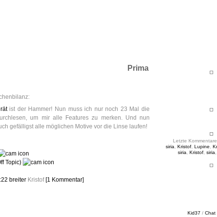
ht & Sinnig
es in unregelmäßigen Abständen
Prima
chenbilanz:
rät
ist der Hammer! Nun muss ich nur noch 23 Mal die
durchlesen, um mir alle Features zu merken. Und nun
uch gefälligst alle möglichen Motive vor die Linse laufen!
Letzte Kommentare
siria
,
Kristof
,
Lupine
,
Kr
siria
,
Kristof
,
siria
ff Topic)
3:22
breiter
Kristof
[1 Kommentar]
Kid37
/
Chat