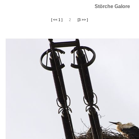
Störche Galore
[ << 1 ]
2
[3 >> ]