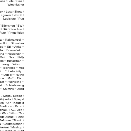
ross
/
Fefe
/
Siria
/
Wortmischer
tok
/
LostInShots
/
Engraver
/
20x30
/
Lupicture
/
Pun
/
Blümchen
/
BW
/
/
KGA
/
Gesichter
/
Auto
/
Photofriday
a
~
Kaltmamsell
~
rmflut
~
Sturmfrau
ieb
~
Stil
~
Anke
~
lla
~
Borrowfield
~
sha
~
Herzbruch
~
Vert
~
Dev
~
Nelly
enk
~
Huflaikhan
~
nzweig
~
Wilson
~
~
Teichrose
~
Mks
t
~
Ebbelwoicity
~
~
Digger
~
Ruthe
nde
~
Moff
~
Flix
~
ast
~
Fuchskind
~
il
~
Schisslaweng
~
Krumins
~
Xkcd
g
/
Maps
/
Ecosia
/
ikipedia
/
Spiegel
gen
/
OP
/
Kontext
Stadtpost
/
Echo
/
schau
/
FAZ
/
Zeit
/
/
Waz
/
Nrhz
/
Taz
ddeutsche
/
Heise
infuture
/
Titanic
/
n
/
Centralstation
/
Norient
/
Mashup
/
l
/
Rillenrudi
/
Bad