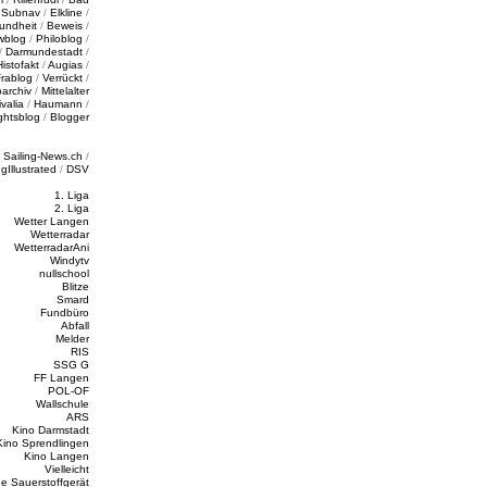
/
Subnav
/
Elkline
/
undheit
/
Beweis
/
wblog
/
Philoblog
/
/
Darmundestadt
/
Histofakt
/
Augias
/
rablog
/
Verrückt
/
oarchiv
/
Mittelalter
valia
/
Haumann
/
ghtsblog
/
Blogger
/
Sailing-News.ch
/
ngIllustrated
/
DSV
1. Liga
2. Liga
Wetter Langen
Wetterradar
WetterradarAni
Windytv
nullschool
Blitze
Smard
Fundbüro
Abfall
Melder
RIS
SSG G
FF Langen
POL-OF
Wallschule
ARS
Kino Darmstadt
Kino Sprendlingen
Kino Langen
Vielleicht
e Sauerstoffgerät