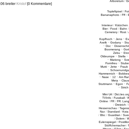
Arboretum
/
G
0:06
breiter
Kristof
[0 Kommentare]
Topleftpixel
/
Fo
Bananaphoto
/
Fff
/
Interieur
/
Kätzchen
Bier
/
Food
/
Bahn
Cemetery
/
Rost
/
Kopfhoch
~
Jens
~
Ev
Axelk
~
Godany
~
Stu
~
Doc
~
Düsenschr
Boomerang
~
Gori
Zebu
~
Eto
Oldeurope
~
Stella
~
~
Mariong
~
Sv
Formfreu
~
Stube
Mutti
~
Jette
~
Frauk
~
Schoenundgu
Hammernich
~
Bobbes
~
Nase
~
12
~
Am Ra
Meta
~
Claus
Stuttmann
~
Egon
~
Fa
~
Strich
Mini Url
/
Dict.leo.or
TVInfo
/
Fussball
/
W
Online
/
FR
/
FR: Lan
/
Dreieich
/
Hessenschau
/
Tages
Nzz
/
Standard
/
Ksta
/
Bbc
/
Guardian
/
Sue
/
Golem
/
W
Eulenspiegel
/
Postillo
Stöffchemacher
/
Mtown
/
G3rst
/
Sou