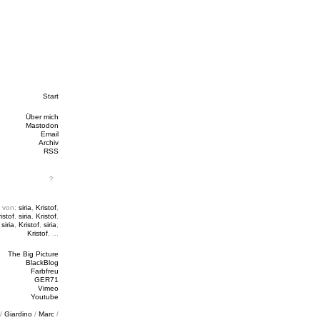
Start
Über mich
Mastodon
Email
Archiv
RSS
 von:
siria
,
Kristof
,
istof
,
siria
,
Kristof
,
,
siria
,
Kristof
,
siria
,
Kristof
, ...
The Big Picture
BlackBlog
Farbfreu
GER71
Vimeo
Youtube
/
Giardino
/
Marc
/