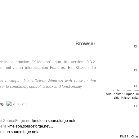
ht & Sinnig
es in unregelmäßigen Abständen
Browser
blingsalternative "K-Meleon" nun in Version 0.8.2.
er mit vielen interessanten Features. Ein Blick in die
is a simple, fast, efficient Windows web browser that
ser to completely control its look and functionality.
Letzte Kommentare
siria
,
Kristof
,
Lupine
,
Kr
siria
,
Kristof
,
siria
ogo
ei SourceForge.net
kmeleon.sourceforge.net/
eite
kmeleon.sourceforge.net/...
eleon.sourceforge.net/...
Kid37
/
Chat