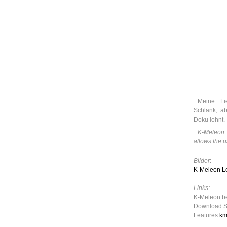
Leic
Belanglos
Meine Lie
Schlank, ab
Doku lohnt.
K-Meleon 
allows the u
Bilder
:
K-Meleon L
Links:
K-Meleon b
Download S
Features
km