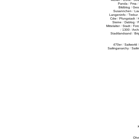
Panda
/
Fma
Bildblog
/
Ges
Susannchen
/
La
Langeninfo
/
Trebur
Cdw
/
Pfungstadt
/
Steine
/
Dablog
/
F
Mittelalter
/
Stadt
/
Fot
/
1300
/
Archi
Stadtlandsand
/
Bri
470er
/
Sailworld
Sailinganarchy
/
Saili
Ohn