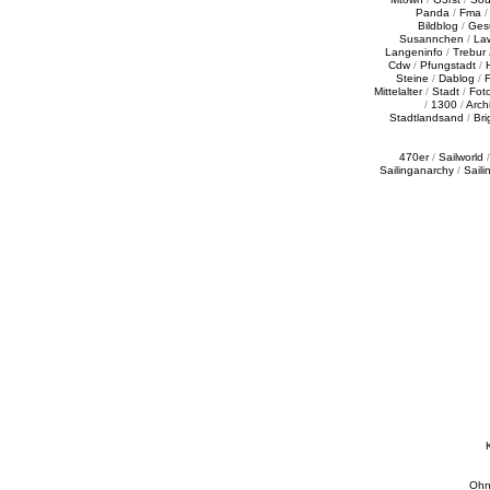
Panda
/
Fma
Bildblog
/
Ges
Susannchen
/
La
Langeninfo
/
Trebur
Cdw
/
Pfungstadt
/
Steine
/
Dablog
/
F
Mittelalter
/
Stadt
/
Fot
/
1300
/
Archi
Stadtlandsand
/
Bri
470er
/
Sailworld
Sailinganarchy
/
Saili
Ohn