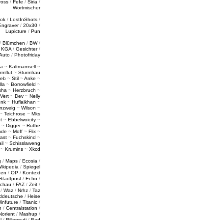
ross
/
Fefe
/
Siria
/
Wortmischer
tok
/
LostInShots
/
Engraver
/
20x30
/
Lupicture
/
Pun
/
Blümchen
/
BW
/
/
KGA
/
Gesichter
/
Auto
/
Photofriday
a
~
Kaltmamsell
~
rmflut
~
Sturmfrau
ieb
~
Stil
~
Anke
~
lla
~
Borrowfield
~
sha
~
Herzbruch
~
Vert
~
Dev
~
Nelly
enk
~
Huflaikhan
~
nzweig
~
Wilson
~
~
Teichrose
~
Mks
t
~
Ebbelwoicity
~
~
Digger
~
Ruthe
nde
~
Moff
~
Flix
~
ast
~
Fuchskind
~
il
~
Schisslaweng
~
Krumins
~
Xkcd
g
/
Maps
/
Ecosia
/
ikipedia
/
Spiegel
gen
/
OP
/
Kontext
Stadtpost
/
Echo
/
schau
/
FAZ
/
Zeit
/
/
Waz
/
Nrhz
/
Taz
ddeutsche
/
Heise
infuture
/
Titanic
/
n
/
Centralstation
/
Norient
/
Mashup
/
l
/
Rillenrudi
/
Bad