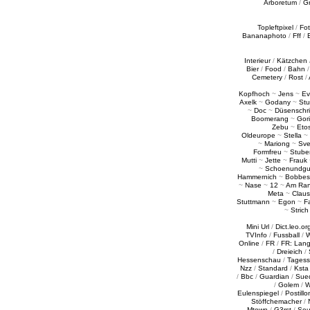
Arboretum
/
G
Topleftpixel
/
Fo
Bananaphoto
/
Fff
/
Interieur
/
Kätzchen
Bier
/
Food
/
Bahn
Cemetery
/
Rost
/
Kopfhoch
~
Jens
~
Ev
Axelk
~
Godany
~
Stu
~
Doc
~
Düsenschr
Boomerang
~
Gori
Zebu
~
Eto
Oldeurope
~
Stella
~
~
Mariong
~
Sv
Formfreu
~
Stube
Mutti
~
Jette
~
Frauk
~
Schoenundgu
Hammernich
~
Bobbes
~
Nase
~
12
~
Am Ra
Meta
~
Claus
Stuttmann
~
Egon
~
Fa
~
Strich
Mini Url
/
Dict.leo.or
TVInfo
/
Fussball
/
W
Online
/
FR
/
FR: Lan
/
Dreieich
/
Hessenschau
/
Tages
Nzz
/
Standard
/
Ksta
/
Bbc
/
Guardian
/
Sue
/
Golem
/
W
Eulenspiegel
/
Postillo
Stöffchemacher
/
Mtown
/
G3rst
/
Sou