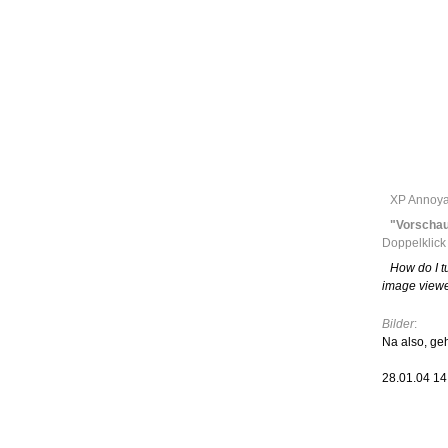
Leic
Belanglos
XP Annoya
"Vorscha
Doppelklic
How do I t
image view
Bilder
:
Na also, ge
28.01.04 1