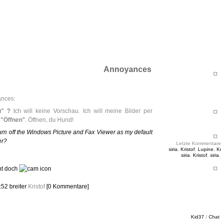
ht & Sinnig
es in unregelmäßigen Abständen
Annoyances
nces:
u" ?
Ich will keine Vorschau. Ich will meine Bilder per
k
"Öffnen"
. Öffnen, du Hund!
urn off the Windows Picture and Fax Viewer as my default
er?
Letzte Kommentare
siria
,
Kristof
,
Lupine
,
Kr
siria
,
Kristof
,
siria
ht doch
4:52
breiter
Kristof
[0 Kommentare]
Kid37
/
Chat