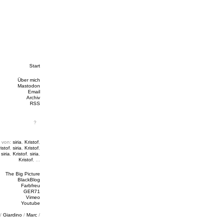
Start
Über mich
Mastodon
Email
Archiv
RSS
 von:
siria
,
Kristof
,
istof
,
siria
,
Kristof
,
,
siria
,
Kristof
,
siria
,
Kristof
, ...
The Big Picture
BlackBlog
Farbfreu
GER71
Vimeo
Youtube
/
Giardino
/
Marc
/