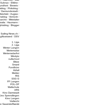
/
Subnav
/
Elkline
/
undheit
/
Beweis
/
wblog
/
Philoblog
/
/
Darmundestadt
/
Histofakt
/
Augias
/
rablog
/
Verrückt
/
oarchiv
/
Mittelalter
valia
/
Haumann
/
ghtsblog
/
Blogger
/
Sailing-News.ch
/
ngIllustrated
/
DSV
1. Liga
2. Liga
Wetter Langen
Wetterradar
WetterradarAni
Windytv
nullschool
Blitze
Smard
Fundbüro
Abfall
Melder
RIS
SSG G
FF Langen
POL-OF
Wallschule
ARS
Kino Darmstadt
Kino Sprendlingen
Kino Langen
Vielleicht
e Sauerstoffgerät