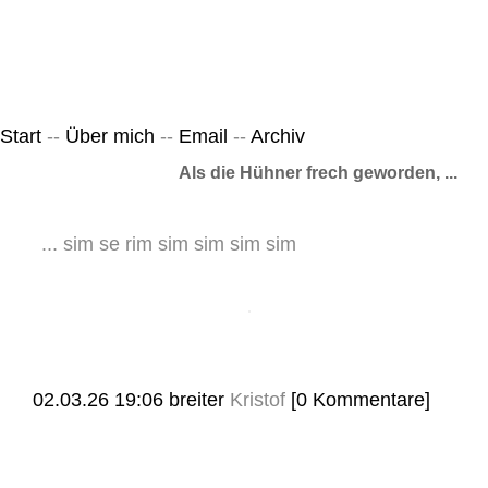
Leicht & Sinnig
Belangloses in unregelmäßigen Abständen
Start
--
Über mich
--
Email
--
Archiv
Als die Hühner frech geworden, ...
... sim se rim sim sim sim sim
02.03.26 19:06
breiter
Kristof
[0 Kommentare]