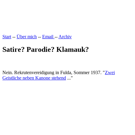
Leicht & Sinnig
Belangloses in unregelmäßigen Abständen
Start
--
Über mich
--
Email
--
Archiv
Satire? Parodie? Klamauk?
Nein. Rekrutenvereidigung in Fulda, Sommer 1937. "
Zwei
Geistliche neben Kanone stehend
..."