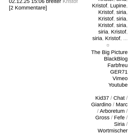
02.12.25 15:06
breiter
Kristof
Kristof
,
Lupine
,
[2 Kommentare]
Kristof
,
siria
,
Kristof
,
siria
,
Kristof
,
siria
,
siria
,
Kristof
,
siria
,
Kristof
, ...
The Big Picture
BlackBlog
Farbfreu
GER71
Vimeo
Youtube
Kid37
/
Chat
/
Giardino
/
Marc
/
Arboretum
/
Gross
/
Fefe
/
Siria
/
Wortmischer