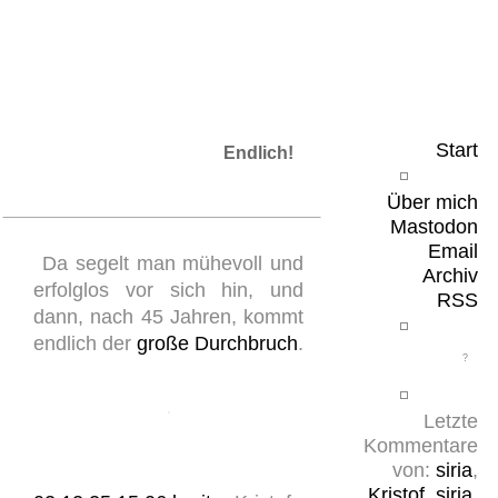
Leicht & Sinnig
Belangloses in unregelmäßigen Abständen
Start
Endlich!
Über mich
Mastodon
Email
Da segelt man mühevoll und
Archiv
erfolglos vor sich hin, und
RSS
dann, nach 45 Jahren, kommt
endlich der
große Durchbruch
.
Letzte
Kommentare
von:
siria
,
Kristof
,
siria
,