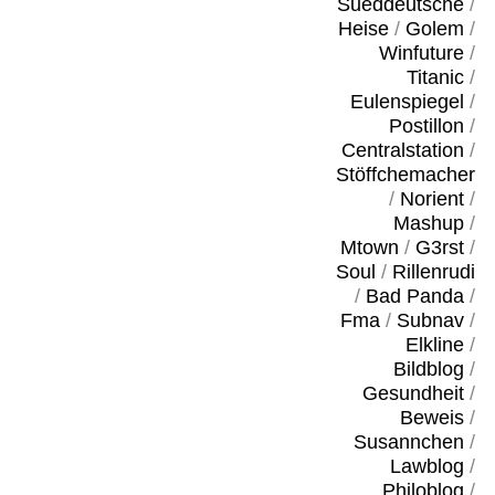
Sueddeutsche
/
Heise
/
Golem
/
Winfuture
/
Titanic
/
Eulenspiegel
/
Postillon
/
Centralstation
/
Stöffchemacher
/
Norient
/
Mashup
/
Mtown
/
G3rst
/
Soul
/
Rillenrudi
/
Bad Panda
/
Fma
/
Subnav
/
Elkline
/
Bildblog
/
Gesundheit
/
Beweis
/
Susannchen
/
Lawblog
/
Philoblog
/