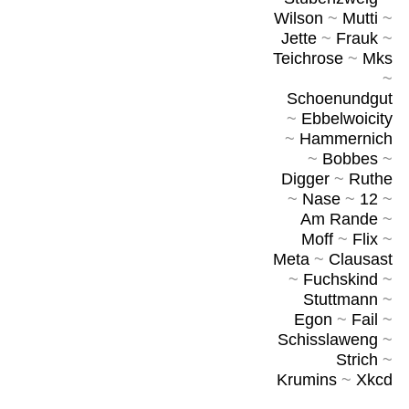
Wilson
~
Mutti
~
Jette
~
Frauk
~
Teichrose
~
Mks
~
Schoenundgut
~
Ebbelwoicity
~
Hammernich
~
Bobbes
~
Digger
~
Ruthe
~
Nase
~
12
~
Am Rande
~
Moff
~
Flix
~
Meta
~
Clausast
~
Fuchskind
~
Stuttmann
~
Egon
~
Fail
~
Schisslaweng
~
Strich
~
Krumins
~
Xkcd