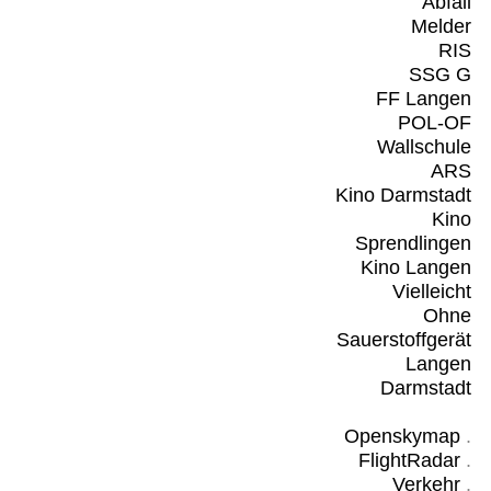
Abfall
Melder
RIS
SSG G
FF Langen
POL-OF
Wallschule
ARS
Kino Darmstadt
Kino
Sprendlingen
Kino Langen
Vielleicht
Ohne
Sauerstoffgerät
Langen
Darmstadt
Openskymap
.
FlightRadar
.
Verkehr
.