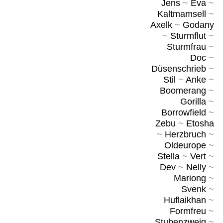
Jens
~
Eva
~
Kaltmamsell
~
Axelk
~
Godany
~
Sturmflut
~
Sturmfrau
~
Doc
~
Düsenschrieb
~
Stil
~
Anke
~
Boomerang
~
Gorilla
~
Borrowfield
~
Zebu
~
Etosha
~
Herzbruch
~
Oldeurope
~
Stella
~
Vert
~
Dev
~
Nelly
~
Mariong
~
Svenk
~
Huflaikhan
~
Formfreu
~
Stubenzweig
~