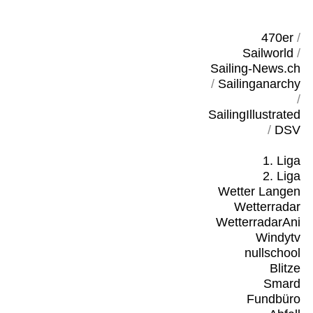
470er
/
Sailworld
/
Sailing-News.ch
/
Sailinganarchy
/
SailingIllustrated
/
DSV
1. Liga
2. Liga
Wetter Langen
Wetterradar
WetterradarAni
Windytv
nullschool
Blitze
Smard
Fundbüro