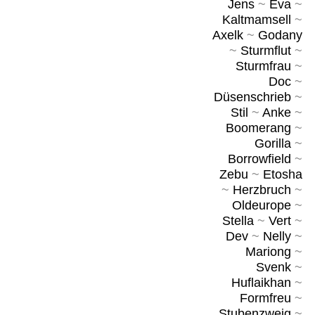
Jens
~
Eva
~
Kaltmamsell
~
Axelk
~
Godany
~
Sturmflut
~
Sturmfrau
~
Doc
~
Düsenschrieb
~
Stil
~
Anke
~
Boomerang
~
Gorilla
~
Borrowfield
~
Zebu
~
Etosha
~
Herzbruch
~
Oldeurope
~
Stella
~
Vert
~
Dev
~
Nelly
~
Mariong
~
Svenk
~
Huflaikhan
~
Formfreu
~
Stubenzweig
~