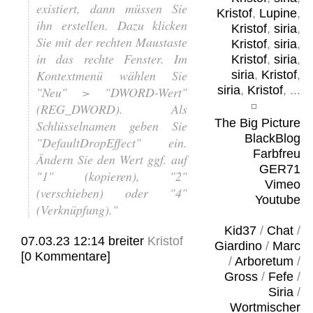
existiert, dann müssen Sie
Kristof
,
Lupine
,
ihn erstellen. Dazu klicken
Kristof
,
siria
,
Sie mit der rechten Maustaste
Kristof
,
siria
,
in das rechte Fenster. Im
Kristof
,
siria
,
Kontextmenü wählen Sie
siria
,
Kristof
,
siria
,
Kristof
, ...
"Neu" > "DWORD-Wert"
(REG_DWORD). Als
The Big Picture
Schlüsselnamen geben Sie
BlackBlog
"DefaultDropEffect" ein.
Farbfreu
Ändern Sie den Wert ggf. auf
GER71
"1" (kopieren), "2"
Vimeo
(verschieben) oder "4"
Youtube
(Verknüpfung)."
Kid37
/
Chat
/
07.03.23 12:14
breiter
Kristof
Giardino
/
Marc
[0 Kommentare]
/
Arboretum
/
Gross
/
Fefe
/
Siria
/
Wortmischer