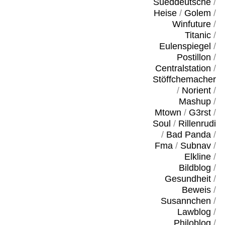
Sueddeutsche
/
Heise
/
Golem
/
Winfuture
/
Titanic
/
Eulenspiegel
/
Postillon
/
Centralstation
/
Stöffchemacher
/
Norient
/
Mashup
/
Mtown
/
G3rst
/
Soul
/
Rillenrudi
/
Bad Panda
/
Fma
/
Subnav
/
Elkline
/
Bildblog
/
Gesundheit
/
Beweis
/
Susannchen
/
Lawblog
/
Philoblog
/