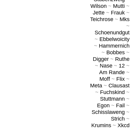
Wilson
~
Mutti
~
Jette
~
Frauk
~
Teichrose
~
Mks
~
Schoenundgut
~
Ebbelwoicity
~
Hammernich
~
Bobbes
~
Digger
~
Ruthe
~
Nase
~
12
~
Am Rande
~
Moff
~
Flix
~
Meta
~
Clausast
~
Fuchskind
~
Stuttmann
~
Egon
~
Fail
~
Schisslaweng
~
Strich
~
Krumins
~
Xkcd