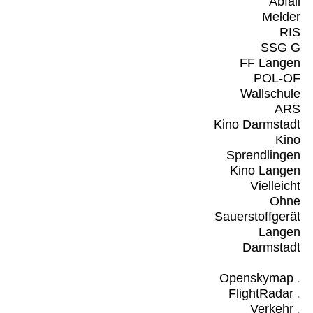
Abfall
Melder
RIS
SSG G
FF Langen
POL-OF
Wallschule
ARS
Kino Darmstadt
Kino
Sprendlingen
Kino Langen
Vielleicht
Ohne
Sauerstoffgerät
Langen
Darmstadt
Openskymap
.
FlightRadar
.
Verkehr
.