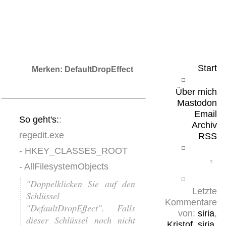
Leicht & Sinnig
Belangloses in unregelmäßigen Abständen
Start
Merken: DefaultDropEffect
Über mich
Mastodon
Email
So geht's:
:
Archiv
regedit.exe
RSS
- HKEY_CLASSES_ROOT
- AllFilesystemObjects
"Doppelklicken Sie auf den
Letzte
Schlüssel
Kommentare
"DefaultDropEffect". Falls
von:
siria
,
dieser Schlüssel noch nicht
Kristof
,
siria
,