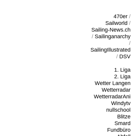
470er
/
Sailworld
/
Sailing-News.ch
/
Sailinganarchy
/
SailingIllustrated
/
DSV
1. Liga
2. Liga
Wetter Langen
Wetterradar
WetterradarAni
Windytv
nullschool
Blitze
Smard
Fundbüro