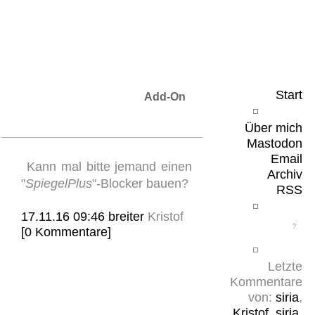
Leicht & Sinnig
Belangloses in unregelmäßigen Abständen
Start
Add-On
Über mich
Mastodon
Email
Kann mal bitte jemand einen
Archiv
"
SpiegelPlus
"-Blocker bauen?
RSS
17.11.16 09:46
breiter
Kristof
[0 Kommentare]
Letzte
Kommentare
von:
siria
,
Kristof
,
siria
,