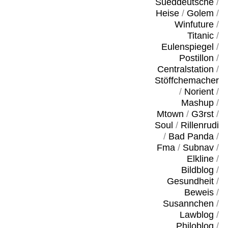
Sueddeutsche
/
Heise
/
Golem
/
Winfuture
/
Titanic
/
Eulenspiegel
/
Postillon
/
Centralstation
/
Stöffchemacher
/
Norient
/
Mashup
/
Mtown
/
G3rst
/
Soul
/
Rillenrudi
/
Bad Panda
/
Fma
/
Subnav
/
Elkline
/
Bildblog
/
Gesundheit
/
Beweis
/
Susannchen
/
Lawblog
/
Philoblog
/