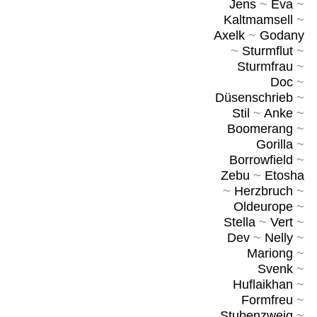
Jens
~
Eva
~
Kaltmamsell
~
Axelk
~
Godany
~
Sturmflut
~
Sturmfrau
~
Doc
~
Düsenschrieb
~
Stil
~
Anke
~
Boomerang
~
Gorilla
~
Borrowfield
~
Zebu
~
Etosha
~
Herzbruch
~
Oldeurope
~
Stella
~
Vert
~
Dev
~
Nelly
~
Mariong
~
Svenk
~
Huflaikhan
~
Formfreu
~
Stubenzweig
~