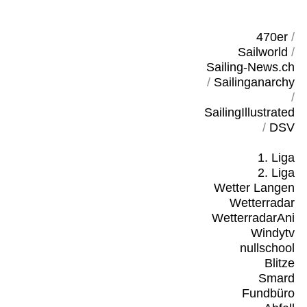
470er
/
Sailworld
/
Sailing-News.ch
/
Sailinganarchy
/
SailingIllustrated
/
DSV
1. Liga
2. Liga
Wetter Langen
Wetterradar
WetterradarAni
Windytv
nullschool
Blitze
Smard
Fundbüro