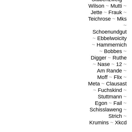
Wilson
~
Mutti
~
Jette
~
Frauk
~
Teichrose
~
Mks
~
Schoenundgut
~
Ebbelwoicity
~
Hammernich
~
Bobbes
~
Digger
~
Ruthe
~
Nase
~
12
~
Am Rande
~
Moff
~
Flix
~
Meta
~
Clausast
~
Fuchskind
~
Stuttmann
~
Egon
~
Fail
~
Schisslaweng
~
Strich
~
Krumins
~
Xkcd