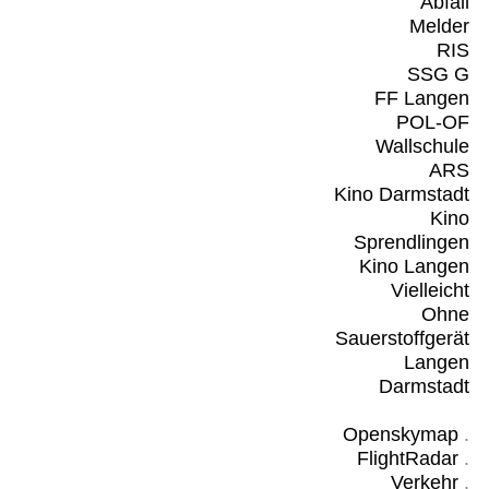
Abfall
Melder
RIS
SSG G
FF Langen
POL-OF
Wallschule
ARS
Kino Darmstadt
Kino
Sprendlingen
Kino Langen
Vielleicht
Ohne
Sauerstoffgerät
Langen
Darmstadt
Openskymap
.
FlightRadar
.
Verkehr
.