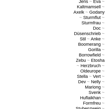
Jens
~
Eva
~
Kaltmamsell
~
Axelk
~
Godany
~
Sturmflut
~
Sturmfrau
~
Doc
~
Düsenschrieb
~
Stil
~
Anke
~
Boomerang
~
Gorilla
~
Borrowfield
~
Zebu
~
Etosha
~
Herzbruch
~
Oldeurope
~
Stella
~
Vert
~
Dev
~
Nelly
~
Mariong
~
Svenk
~
Huflaikhan
~
Formfreu
~
Stubenzweig
~