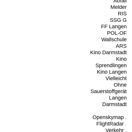
Abfall
Melder
RIS
SSG G
FF Langen
POL-OF
Wallschule
ARS
Kino Darmstadt
Kino
Sprendlingen
Kino Langen
Vielleicht
Ohne
Sauerstoffgerät
Langen
Darmstadt
Openskymap
.
FlightRadar
.
Verkehr
.