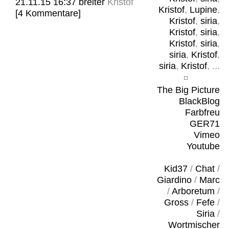
21.11.15 16:37
breiter
Kristof
Kristof
,
Lupine
,
[4 Kommentare]
Kristof
,
siria
,
Kristof
,
siria
,
Kristof
,
siria
,
siria
,
Kristof
,
siria
,
Kristof
, ...
The Big Picture
BlackBlog
Farbfreu
GER71
Vimeo
Youtube
Kid37
/
Chat
/
Giardino
/
Marc
/
Arboretum
/
Gross
/
Fefe
/
Siria
/
Wortmischer