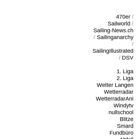
470er
/
Sailworld
/
Sailing-News.ch
/
Sailinganarchy
/
SailingIllustrated
/
DSV
1. Liga
2. Liga
Wetter Langen
Wetterradar
WetterradarAni
Windytv
nullschool
Blitze
Smard
Fundbüro