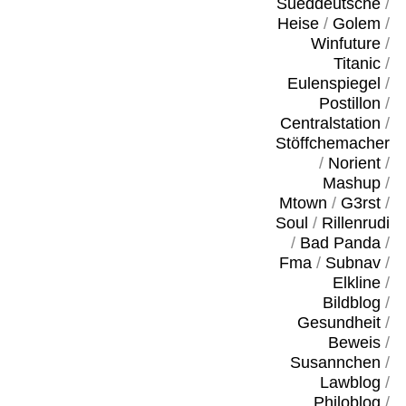
Sueddeutsche
/
Heise
/
Golem
/
Winfuture
/
Titanic
/
Eulenspiegel
/
Postillon
/
Centralstation
/
Stöffchemacher
/
Norient
/
Mashup
/
Mtown
/
G3rst
/
Soul
/
Rillenrudi
/
Bad Panda
/
Fma
/
Subnav
/
Elkline
/
Bildblog
/
Gesundheit
/
Beweis
/
Susannchen
/
Lawblog
/
Philoblog
/