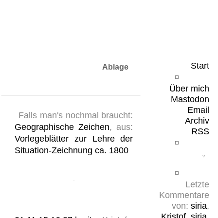
Leicht & Sinnig
Belangloses in unregelmäßigen Abständen
Start
Ablage
Über mich
Mastodon
Email
Falls man's nochmal braucht:
Archiv
Geographische Zeichen
, aus:
RSS
Vorlegeblätter zur Lehre der
Situation-Zeichnung ca. 1800
Letzte
Kommentare
von:
siria
,
Kristof
,
siria
,