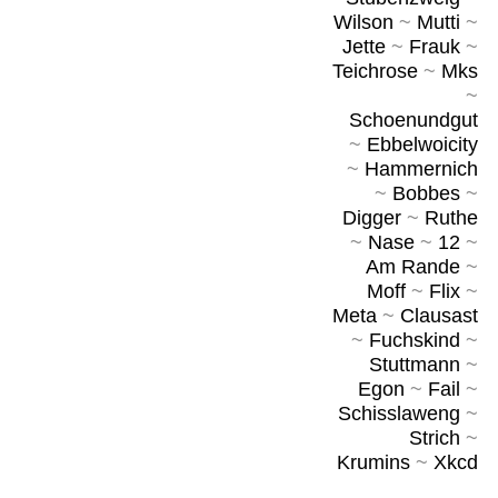
Wilson
~
Mutti
~
Jette
~
Frauk
~
Teichrose
~
Mks
~
Schoenundgut
~
Ebbelwoicity
~
Hammernich
~
Bobbes
~
Digger
~
Ruthe
~
Nase
~
12
~
Am Rande
~
Moff
~
Flix
~
Meta
~
Clausast
~
Fuchskind
~
Stuttmann
~
Egon
~
Fail
~
Schisslaweng
~
Strich
~
Krumins
~
Xkcd