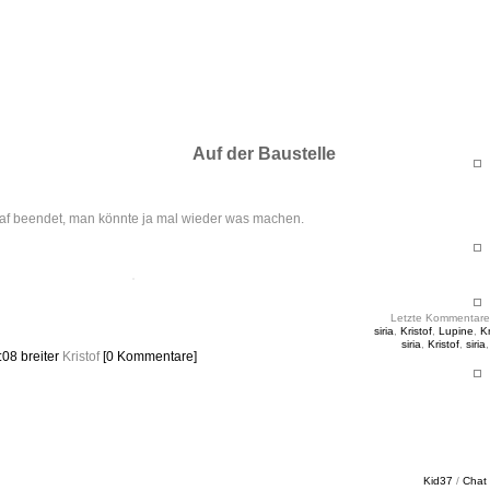
ht & Sinnig
es in unregelmäßigen Abständen
Auf der Baustelle
af beendet, man könnte ja mal wieder was machen.
Letzte Kommentare
siria
,
Kristof
,
Lupine
,
Kr
siria
,
Kristof
,
siria
8:08
breiter
Kristof
[0 Kommentare]
Kid37
/
Chat