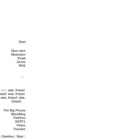
Start
Über mich
Mastodon
Email
Archiv
RSS
 von:
siria
,
Kristof
,
istof
,
siria
,
Kristof
,
,
siria
,
Kristof
,
siria
,
Kristof
, ...
The Big Picture
BlackBlog
Farbfreu
GER71
Vimeo
Youtube
/
Giardino
/
Marc
/