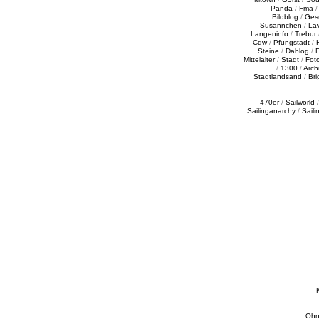
Panda
/
Fma
Bildblog
/
Ges
Susannchen
/
La
Langeninfo
/
Trebur
Cdw
/
Pfungstadt
/
Steine
/
Dablog
/
F
Mittelalter
/
Stadt
/
Fot
/
1300
/
Archi
Stadtlandsand
/
Bri
470er
/
Sailworld
Sailinganarchy
/
Saili
Ohn