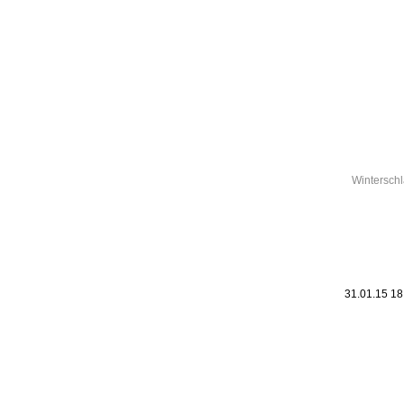
Leic
Belanglos
Winterschl
31.01.15 1