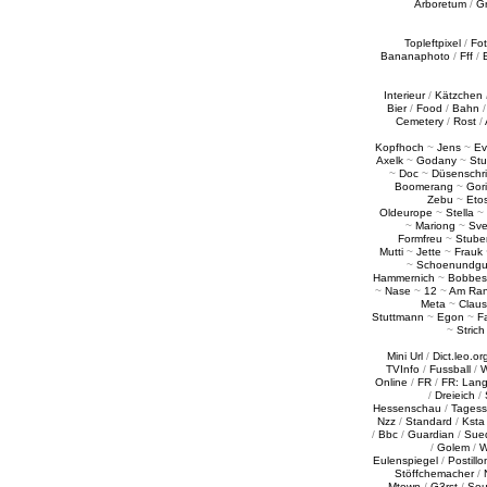
Arboretum
/
G
Topleftpixel
/
Fo
Bananaphoto
/
Fff
/
Interieur
/
Kätzchen
Bier
/
Food
/
Bahn
Cemetery
/
Rost
/
Kopfhoch
~
Jens
~
Ev
Axelk
~
Godany
~
Stu
~
Doc
~
Düsenschr
Boomerang
~
Gori
Zebu
~
Eto
Oldeurope
~
Stella
~
~
Mariong
~
Sv
Formfreu
~
Stube
Mutti
~
Jette
~
Frauk
~
Schoenundgu
Hammernich
~
Bobbes
~
Nase
~
12
~
Am Ra
Meta
~
Claus
Stuttmann
~
Egon
~
Fa
~
Strich
Mini Url
/
Dict.leo.or
TVInfo
/
Fussball
/
W
Online
/
FR
/
FR: Lan
/
Dreieich
/
Hessenschau
/
Tages
Nzz
/
Standard
/
Ksta
/
Bbc
/
Guardian
/
Sue
/
Golem
/
W
Eulenspiegel
/
Postillo
Stöffchemacher
/
Mtown
/
G3rst
/
Sou