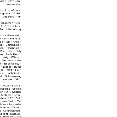
ross
/
Fefe
/
Siria
/
Wortmischer
tok
/
LostInShots
/
Engraver
/
20x30
/
Lupicture
/
Pun
/
Blümchen
/
BW
/
/
KGA
/
Gesichter
/
Auto
/
Photofriday
a
~
Kaltmamsell
~
rmflut
~
Sturmfrau
ieb
~
Stil
~
Anke
~
lla
~
Borrowfield
~
sha
~
Herzbruch
~
Vert
~
Dev
~
Nelly
enk
~
Huflaikhan
~
nzweig
~
Wilson
~
~
Teichrose
~
Mks
t
~
Ebbelwoicity
~
~
Digger
~
Ruthe
nde
~
Moff
~
Flix
~
ast
~
Fuchskind
~
il
~
Schisslaweng
~
Krumins
~
Xkcd
g
/
Maps
/
Ecosia
/
ikipedia
/
Spiegel
gen
/
OP
/
Kontext
Stadtpost
/
Echo
/
schau
/
FAZ
/
Zeit
/
/
Waz
/
Nrhz
/
Taz
ddeutsche
/
Heise
infuture
/
Titanic
/
n
/
Centralstation
/
Norient
/
Mashup
/
l
/
Rillenrudi
/
Bad