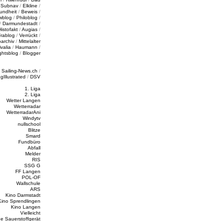
/
Subnav
/
Elkline
/
undheit
/
Beweis
/
wblog
/
Philoblog
/
/
Darmundestadt
/
Histofakt
/
Augias
/
rablog
/
Verrückt
/
oarchiv
/
Mittelalter
valia
/
Haumann
/
ghtsblog
/
Blogger
/
Sailing-News.ch
/
ngIllustrated
/
DSV
1. Liga
2. Liga
Wetter Langen
Wetterradar
WetterradarAni
Windytv
nullschool
Blitze
Smard
Fundbüro
Abfall
Melder
RIS
SSG G
FF Langen
POL-OF
Wallschule
ARS
Kino Darmstadt
Kino Sprendlingen
Kino Langen
Vielleicht
e Sauerstoffgerät