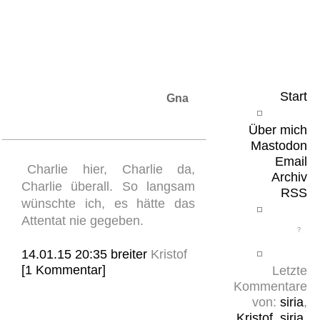
Leicht & Sinnig
Belangloses in unregelmäßigen Abständen
Start
Gna
Über mich
Mastodon
Email
Charlie hier, Charlie da,
Archiv
Charlie überall. So langsam
RSS
wünschte ich, es hätte das
Attentat nie gegeben.
14.01.15 20:35
breiter
Kristof
[1 Kommentar]
Letzte
Kommentare
von:
siria
,
Kristof
,
siria
,