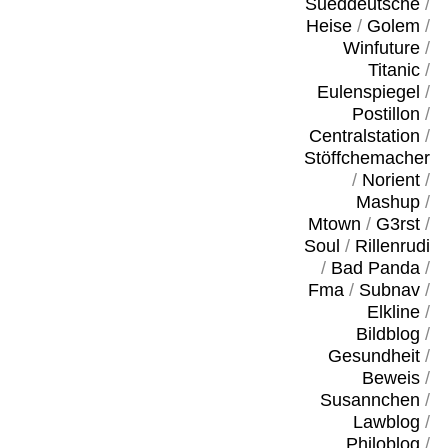
Sueddeutsche
/
Heise
/
Golem
/
Winfuture
/
Titanic
/
Eulenspiegel
/
Postillon
/
Centralstation
/
Stöffchemacher
/
Norient
/
Mashup
/
Mtown
/
G3rst
/
Soul
/
Rillenrudi
/
Bad Panda
/
Fma
/
Subnav
/
Elkline
/
Bildblog
/
Gesundheit
/
Beweis
/
Susannchen
/
Lawblog
/
Philoblog
/