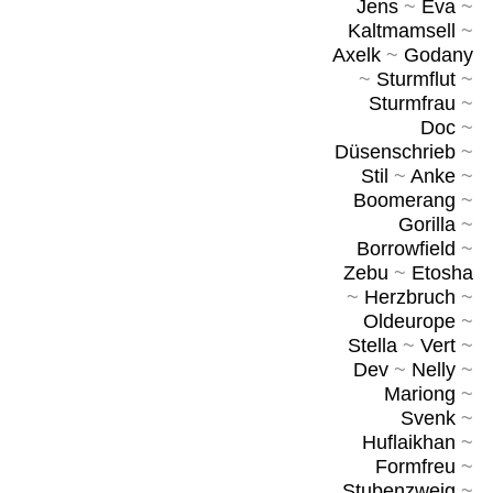
Jens
~
Eva
~
Kaltmamsell
~
Axelk
~
Godany
~
Sturmflut
~
Sturmfrau
~
Doc
~
Düsenschrieb
~
Stil
~
Anke
~
Boomerang
~
Gorilla
~
Borrowfield
~
Zebu
~
Etosha
~
Herzbruch
~
Oldeurope
~
Stella
~
Vert
~
Dev
~
Nelly
~
Mariong
~
Svenk
~
Huflaikhan
~
Formfreu
~
Stubenzweig
~