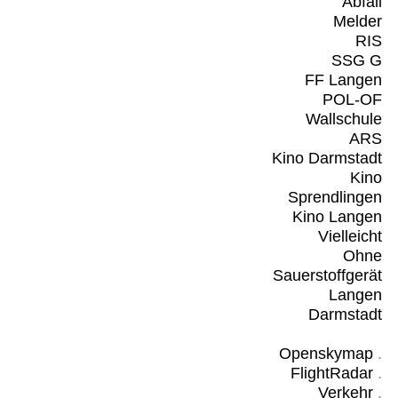
Abfall
Melder
RIS
SSG G
FF Langen
POL-OF
Wallschule
ARS
Kino Darmstadt
Kino
Sprendlingen
Kino Langen
Vielleicht
Ohne
Sauerstoffgerät
Langen
Darmstadt
Openskymap
.
FlightRadar
.
Verkehr
.