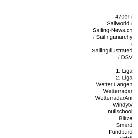
470er
/
Sailworld
/
Sailing-News.ch
/
Sailinganarchy
/
SailingIllustrated
/
DSV
1. Liga
2. Liga
Wetter Langen
Wetterradar
WetterradarAni
Windytv
nullschool
Blitze
Smard
Fundbüro