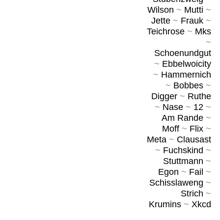
Wilson
~
Mutti
~
Jette
~
Frauk
~
Teichrose
~
Mks
~
Schoenundgut
~
Ebbelwoicity
~
Hammernich
~
Bobbes
~
Digger
~
Ruthe
~
Nase
~
12
~
Am Rande
~
Moff
~
Flix
~
Meta
~
Clausast
~
Fuchskind
~
Stuttmann
~
Egon
~
Fail
~
Schisslaweng
~
Strich
~
Krumins
~
Xkcd