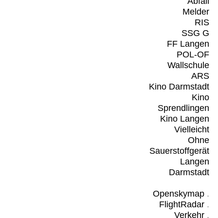
Abfall
Melder
RIS
SSG G
FF Langen
POL-OF
Wallschule
ARS
Kino Darmstadt
Kino
Sprendlingen
Kino Langen
Vielleicht
Ohne
Sauerstoffgerät
Langen
Darmstadt
Openskymap
.
FlightRadar
.
Verkehr
.