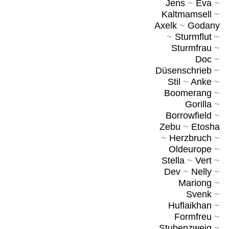
Jens
~
Eva
~
Kaltmamsell
~
Axelk
~
Godany
~
Sturmflut
~
Sturmfrau
~
Doc
~
Düsenschrieb
~
Stil
~
Anke
~
Boomerang
~
Gorilla
~
Borrowfield
~
Zebu
~
Etosha
~
Herzbruch
~
Oldeurope
~
Stella
~
Vert
~
Dev
~
Nelly
~
Mariong
~
Svenk
~
Huflaikhan
~
Formfreu
~
Stubenzweig
~