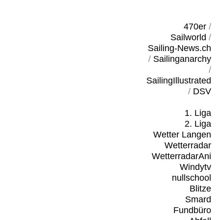
470er
/
Sailworld
/
Sailing-News.ch
/
Sailinganarchy
/
SailingIllustrated
/
DSV
1. Liga
2. Liga
Wetter Langen
Wetterradar
WetterradarAni
Windytv
nullschool
Blitze
Smard
Fundbüro