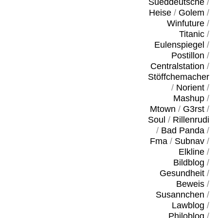
Sueddeutsche
/
Heise
/
Golem
/
Winfuture
/
Titanic
/
Eulenspiegel
/
Postillon
/
Centralstation
/
Stöffchemacher
/
Norient
/
Mashup
/
Mtown
/
G3rst
/
Soul
/
Rillenrudi
/
Bad Panda
/
Fma
/
Subnav
/
Elkline
/
Bildblog
/
Gesundheit
/
Beweis
/
Susannchen
/
Lawblog
/
Philoblog
/