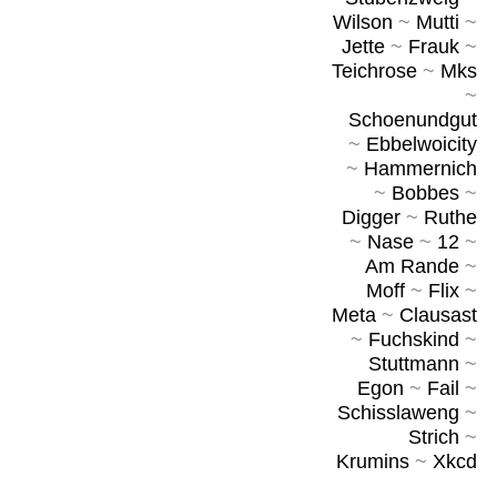
Wilson
~
Mutti
~
Jette
~
Frauk
~
Teichrose
~
Mks
~
Schoenundgut
~
Ebbelwoicity
~
Hammernich
~
Bobbes
~
Digger
~
Ruthe
~
Nase
~
12
~
Am Rande
~
Moff
~
Flix
~
Meta
~
Clausast
~
Fuchskind
~
Stuttmann
~
Egon
~
Fail
~
Schisslaweng
~
Strich
~
Krumins
~
Xkcd