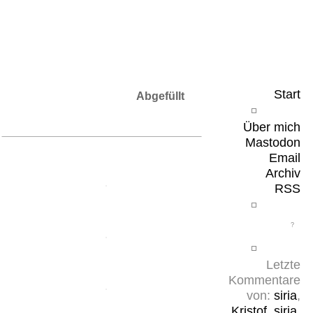
Leicht & Sinnig
Belangloses in unregelmäßigen Abständen
Start
Abgefüllt
Über mich
Mastodon
Email
Archiv
RSS
Letzte
Kommentare
von:
siria
,
Kristof
,
siria
,