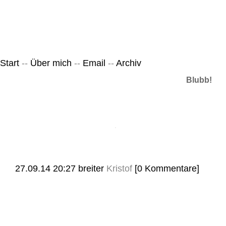
Leicht & Sinnig
Belangloses in unregelmäßigen Abständen
Start
--
Über mich
--
Email
--
Archiv
Blubb!
27.09.14 20:27
breiter
Kristof
[0 Kommentare]