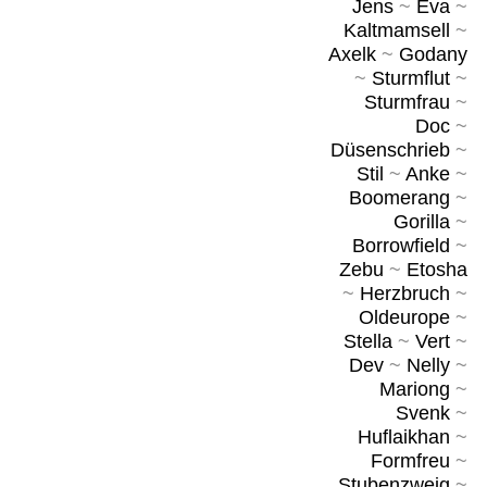
Jens
~
Eva
~
Kaltmamsell
~
Axelk
~
Godany
~
Sturmflut
~
Sturmfrau
~
Doc
~
Düsenschrieb
~
Stil
~
Anke
~
Boomerang
~
Gorilla
~
Borrowfield
~
Zebu
~
Etosha
~
Herzbruch
~
Oldeurope
~
Stella
~
Vert
~
Dev
~
Nelly
~
Mariong
~
Svenk
~
Huflaikhan
~
Formfreu
~
Stubenzweig
~