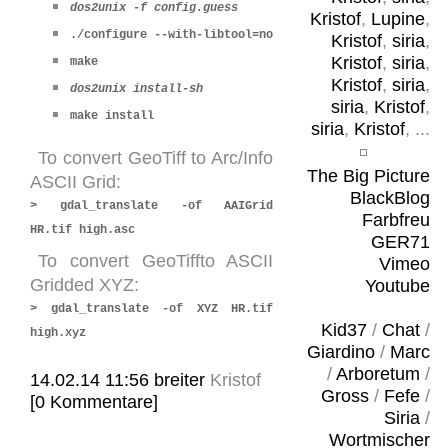
dos2unix -f config.guess
Kristof
,
Lupine
,
./configure --with-libtool=no
Kristof
,
siria
,
Kristof
,
siria
,
make
Kristof
,
siria
,
dos2unix install-sh
siria
,
Kristof
,
make install
siria
,
Kristof
, ...
To convert GeoTiff to Arc/Info
The Big Picture
ASCII Grid:
BlackBlog
> gdal_translate -of AAIGrid
Farbfreu
HR.tif high.asc
GER71
To convert GeoTiffto ASCII
Vimeo
Gridded XYZ:
Youtube
> gdal_translate -of XYZ HR.tif
Kid37
/
Chat
/
high.xyz
Giardino
/
Marc
/
Arboretum
/
14.02.14 11:56
breiter
Kristof
Gross
/
Fefe
/
[0 Kommentare]
Siria
/
Wortmischer