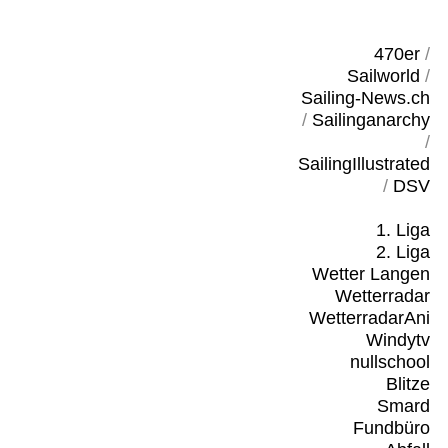
470er
/
Sailworld
/
Sailing-News.ch
/
Sailinganarchy
/
SailingIllustrated
/
DSV
1. Liga
2. Liga
Wetter Langen
Wetterradar
WetterradarAni
Windytv
nullschool
Blitze
Smard
Fundbüro