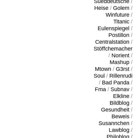
Sueddeutsche
/
Heise
/
Golem
/
Winfuture
/
Titanic
/
Eulenspiegel
/
Postillon
/
Centralstation
/
Stöffchemacher
/
Norient
/
Mashup
/
Mtown
/
G3rst
/
Soul
/
Rillenrudi
/
Bad Panda
/
Fma
/
Subnav
/
Elkline
/
Bildblog
/
Gesundheit
/
Beweis
/
Susannchen
/
Lawblog
/
Philoblog
/