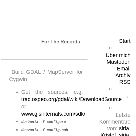
Leicht & Sinnig
Belangloses in unregelmäßigen Abständen
Start
For The Records
Über mich
Mastodon
Email
Build GDAL / MapServer for
Archiv
Cygwin
RSS
Get the sources, e.g.
trac.osgeo.org/gdal/wiki/DownloadSource
or
www.gisinternals.com/sdk/
Letzte
Kommentare
dos2unix -f configure
von:
siria
,
dos2unix -f config.sub
Kristof
,
siria
,