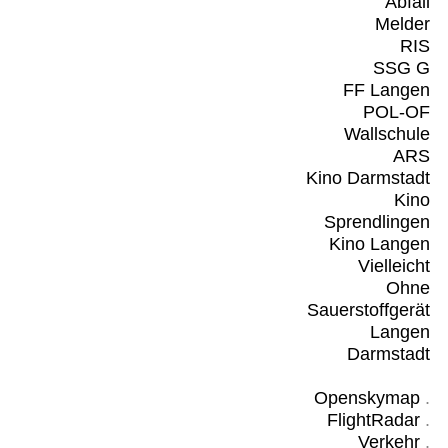
Abfall
Melder
RIS
SSG G
FF Langen
POL-OF
Wallschule
ARS
Kino Darmstadt
Kino
Sprendlingen
Kino Langen
Vielleicht
Ohne
Sauerstoffgerät
Langen
Darmstadt
Openskymap
.
FlightRadar
.
Verkehr
.