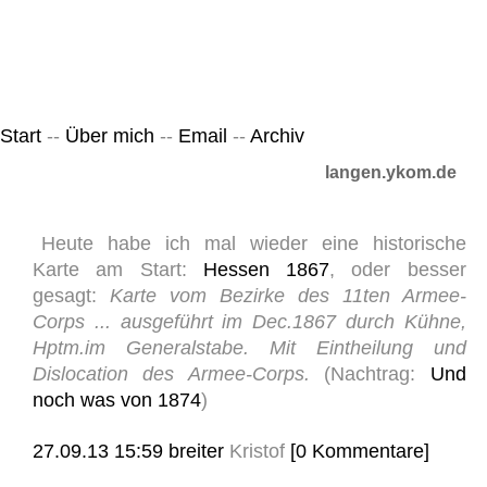
Leicht & Sinnig
Belangloses in unregelmäßigen Abständen
Start
--
Über mich
--
Email
--
Archiv
langen.ykom.de
Heute habe ich mal wieder eine historische
Karte am Start:
Hessen 1867
, oder besser
gesagt:
Karte vom Bezirke des 11ten Armee-
Corps ... ausgeführt im Dec.1867 durch Kühne,
Hptm.im Generalstabe. Mit Eintheilung und
Dislocation des Armee-Corps.
(Nachtrag:
Und
noch was von 1874
)
27.09.13 15:59
breiter
Kristof
[0 Kommentare]