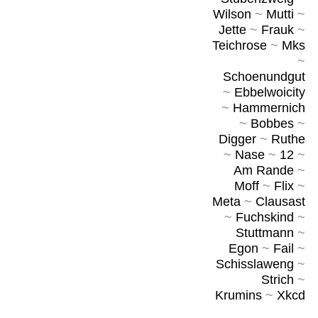
Wilson
~
Mutti
~
Jette
~
Frauk
~
Teichrose
~
Mks
~
Schoenundgut
~
Ebbelwoicity
~
Hammernich
~
Bobbes
~
Digger
~
Ruthe
~
Nase
~
12
~
Am Rande
~
Moff
~
Flix
~
Meta
~
Clausast
~
Fuchskind
~
Stuttmann
~
Egon
~
Fail
~
Schisslaweng
~
Strich
~
Krumins
~
Xkcd