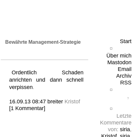
Leicht & Sinnig
Belangloses in unregelmäßigen Abständen
Start
Bewährte Management-Strategie
Über mich
Mastodon
Email
Ordentlich Schaden
Archiv
anrichten und dann schnell
RSS
verpissen
.
16.09.13 08:47
breiter
Kristof
[1 Kommentar]
Letzte
Kommentare
von:
siria
,
Kristof
,
siria
,