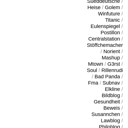
Sueddeutsche
/
Heise
/
Golem
/
Winfuture
/
Titanic
/
Eulenspiegel
/
Postillon
/
Centralstation
/
Stöffchemacher
/
Norient
/
Mashup
/
Mtown
/
G3rst
/
Soul
/
Rillenrudi
/
Bad Panda
/
Fma
/
Subnav
/
Elkline
/
Bildblog
/
Gesundheit
/
Beweis
/
Susannchen
/
Lawblog
/
Philoblog
/