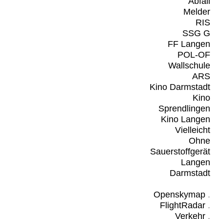
Abfall
Melder
RIS
SSG G
FF Langen
POL-OF
Wallschule
ARS
Kino Darmstadt
Kino
Sprendlingen
Kino Langen
Vielleicht
Ohne
Sauerstoffgerät
Langen
Darmstadt
Openskymap
.
FlightRadar
.
Verkehr
.