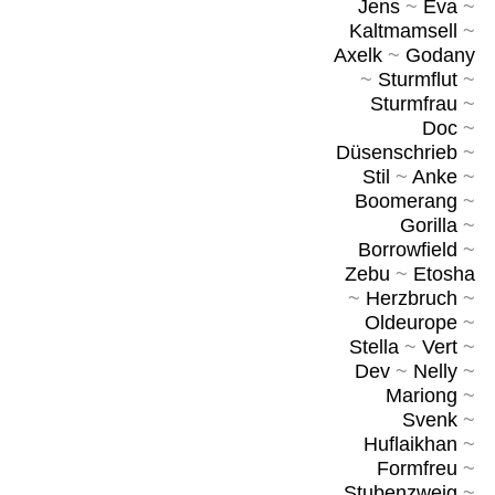
Jens
~
Eva
~
Kaltmamsell
~
Axelk
~
Godany
~
Sturmflut
~
Sturmfrau
~
Doc
~
Düsenschrieb
~
Stil
~
Anke
~
Boomerang
~
Gorilla
~
Borrowfield
~
Zebu
~
Etosha
~
Herzbruch
~
Oldeurope
~
Stella
~
Vert
~
Dev
~
Nelly
~
Mariong
~
Svenk
~
Huflaikhan
~
Formfreu
~
Stubenzweig
~