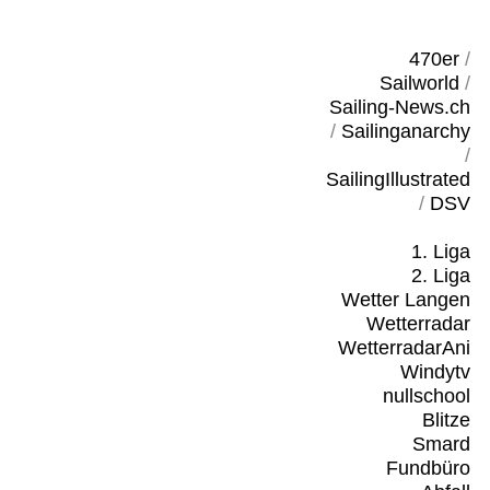
470er
/
Sailworld
/
Sailing-News.ch
/
Sailinganarchy
/
SailingIllustrated
/
DSV
1. Liga
2. Liga
Wetter Langen
Wetterradar
WetterradarAni
Windytv
nullschool
Blitze
Smard
Fundbüro