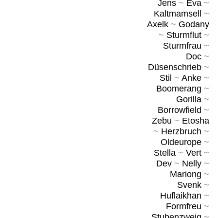
Jens
~
Eva
~
Kaltmamsell
~
Axelk
~
Godany
~
Sturmflut
~
Sturmfrau
~
Doc
~
Düsenschrieb
~
Stil
~
Anke
~
Boomerang
~
Gorilla
~
Borrowfield
~
Zebu
~
Etosha
~
Herzbruch
~
Oldeurope
~
Stella
~
Vert
~
Dev
~
Nelly
~
Mariong
~
Svenk
~
Huflaikhan
~
Formfreu
~
Stubenzweig
~