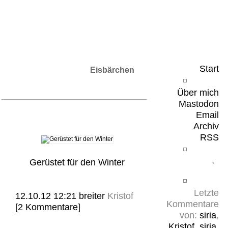
Leicht & Sinnig
Belangloses in unregelmäßigen Abständen
Start
Eisbärchen
Über mich
Mastodon
Email
Archiv
RSS
Gerüstet für den Winter
Letzte
12.10.12 12:21
breiter
Kristof
Kommentare
[2 Kommentare]
von:
siria
,
Kristof
,
siria
,