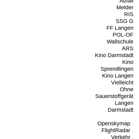
Abfall
Melder
RIS
SSG G
FF Langen
POL-OF
Wallschule
ARS
Kino Darmstadt
Kino
Sprendlingen
Kino Langen
Vielleicht
Ohne
Sauerstoffgerät
Langen
Darmstadt
Openskymap
.
FlightRadar
.
Verkehr
.