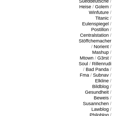
Sueddeutsche
/
Heise
/
Golem
/
Winfuture
/
Titanic
/
Eulenspiegel
/
Postillon
/
Centralstation
/
Stöffchemacher
/
Norient
/
Mashup
/
Mtown
/
G3rst
/
Soul
/
Rillenrudi
/
Bad Panda
/
Fma
/
Subnav
/
Elkline
/
Bildblog
/
Gesundheit
/
Beweis
/
Susannchen
/
Lawblog
/
Philoblog
/