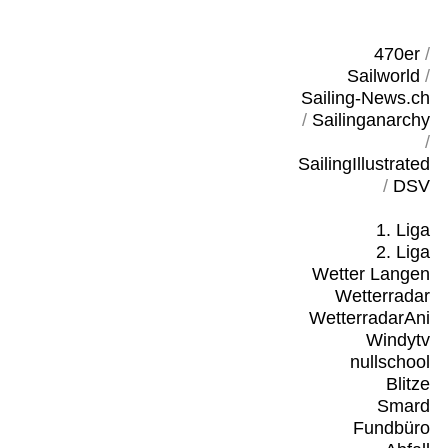
470er
/
Sailworld
/
Sailing-News.ch
/
Sailinganarchy
/
SailingIllustrated
/
DSV
1. Liga
2. Liga
Wetter Langen
Wetterradar
WetterradarAni
Windytv
nullschool
Blitze
Smard
Fundbüro