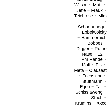
Wilson
~
Mutti
~
Jette
~
Frauk
~
Teichrose
~
Mks
~
Schoenundgut
~
Ebbelwoicity
~
Hammernich
~
Bobbes
~
Digger
~
Ruthe
~
Nase
~
12
~
Am Rande
~
Moff
~
Flix
~
Meta
~
Clausast
~
Fuchskind
~
Stuttmann
~
Egon
~
Fail
~
Schisslaweng
~
Strich
~
Krumins
~
Xkcd