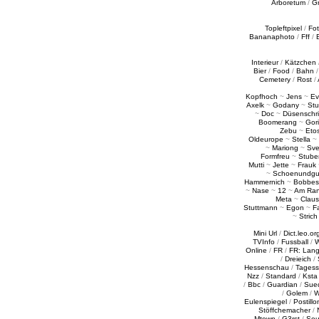
Arboretum
/
G
Topleftpixel
/
Fo
Bananaphoto
/
Fff
/
Interieur
/
Kätzchen
Bier
/
Food
/
Bahn
Cemetery
/
Rost
/
Kopfhoch
~
Jens
~
Ev
Axelk
~
Godany
~
Stu
~
Doc
~
Düsenschr
Boomerang
~
Gori
Zebu
~
Eto
Oldeurope
~
Stella
~
~
Mariong
~
Sv
Formfreu
~
Stube
Mutti
~
Jette
~
Frauk
~
Schoenundgu
Hammernich
~
Bobbes
~
Nase
~
12
~
Am Ra
Meta
~
Claus
Stuttmann
~
Egon
~
Fa
~
Strich
Mini Url
/
Dict.leo.or
TVInfo
/
Fussball
/
W
Online
/
FR
/
FR: Lan
/
Dreieich
/
Hessenschau
/
Tages
Nzz
/
Standard
/
Ksta
/
Bbc
/
Guardian
/
Sue
/
Golem
/
W
Eulenspiegel
/
Postillo
Stöffchemacher
/
Mtown
/
G3rst
/
Sou