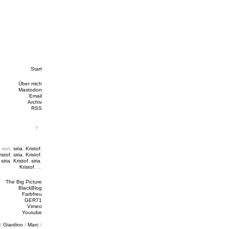
Start
Über mich
Mastodon
Email
Archiv
RSS
 von:
siria
,
Kristof
,
istof
,
siria
,
Kristof
,
,
siria
,
Kristof
,
siria
,
Kristof
, ...
The Big Picture
BlackBlog
Farbfreu
GER71
Vimeo
Youtube
/
Giardino
/
Marc
/