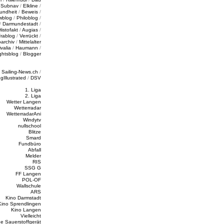
/
Subnav
/
Elkline
/
undheit
/
Beweis
/
wblog
/
Philoblog
/
/
Darmundestadt
/
Histofakt
/
Augias
/
rablog
/
Verrückt
/
oarchiv
/
Mittelalter
valia
/
Haumann
/
ghtsblog
/
Blogger
/
Sailing-News.ch
/
ngIllustrated
/
DSV
1. Liga
2. Liga
Wetter Langen
Wetterradar
WetterradarAni
Windytv
nullschool
Blitze
Smard
Fundbüro
Abfall
Melder
RIS
SSG G
FF Langen
POL-OF
Wallschule
ARS
Kino Darmstadt
Kino Sprendlingen
Kino Langen
Vielleicht
e Sauerstoffgerät