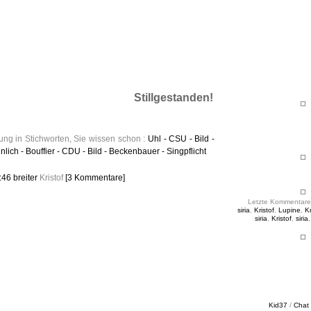
ht & Sinnig
es in unregelmäßigen Abständen
Stillgestanden!
ng in Stichworten, Sie wissen schon :
Uhl - CSU - Bild -
lich - Bouffier - CDU - Bild - Beckenbauer - Singpflicht
6:46
breiter
Kristof
[3 Kommentare]
Letzte Kommentare
siria
,
Kristof
,
Lupine
,
Kr
siria
,
Kristof
,
siria
Kid37
/
Chat