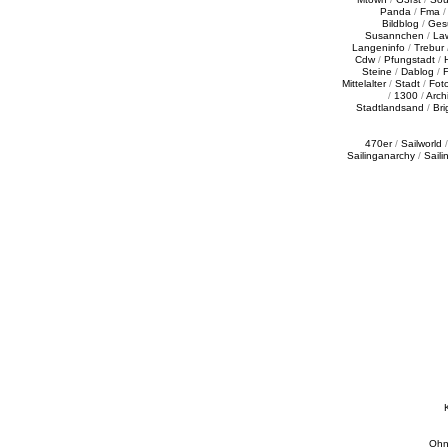
Panda
/
Fma
Bildblog
/
Ges
Susannchen
/
La
Langeninfo
/
Trebur
Cdw
/
Pfungstadt
/
Steine
/
Dablog
/
F
Mittelalter
/
Stadt
/
Fot
/
1300
/
Archi
Stadtlandsand
/
Bri
470er
/
Sailworld
Sailinganarchy
/
Saili
Ohn