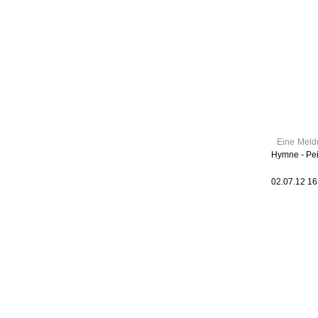
Leic
Belanglos
Eine Meldu
Hymne - Pein
02.07.12 1