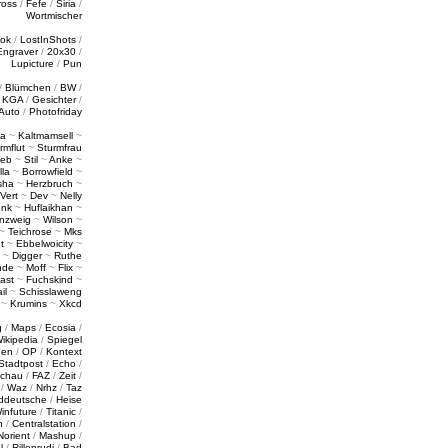
ross
/
Fefe
/
Siria
/
Wortmischer
tok
/
LostInShots
/
Engraver
/
20x30
/
Lupicture
/
Pun
/
Blümchen
/
BW
/
/
KGA
/
Gesichter
/
Auto
/
Photofriday
a
~
Kaltmamsell
~
rmflut
~
Sturmfrau
ieb
~
Stil
~
Anke
~
lla
~
Borrowfield
~
sha
~
Herzbruch
~
Vert
~
Dev
~
Nelly
enk
~
Huflaikhan
~
nzweig
~
Wilson
~
~
Teichrose
~
Mks
t
~
Ebbelwoicity
~
~
Digger
~
Ruthe
nde
~
Moff
~
Flix
~
ast
~
Fuchskind
~
il
~
Schisslaweng
~
Krumins
~
Xkcd
g
/
Maps
/
Ecosia
/
ikipedia
/
Spiegel
gen
/
OP
/
Kontext
Stadtpost
/
Echo
/
schau
/
FAZ
/
Zeit
/
/
Waz
/
Nrhz
/
Taz
ddeutsche
/
Heise
infuture
/
Titanic
/
n
/
Centralstation
/
Norient
/
Mashup
/
l
/
Rillenrudi
/
Bad