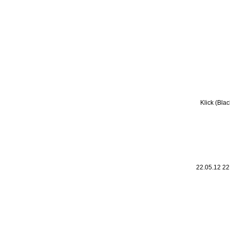
Leic
Belanglos
Klick (Bla
22.05.12 2