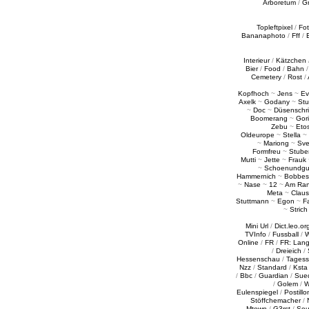
Arboretum
/
G
Topleftpixel
/
Fo
Bananaphoto
/
Fff
/
Interieur
/
Kätzchen
Bier
/
Food
/
Bahn
Cemetery
/
Rost
/
Kopfhoch
~
Jens
~
Ev
Axelk
~
Godany
~
Stu
~
Doc
~
Düsenschr
Boomerang
~
Gori
Zebu
~
Eto
Oldeurope
~
Stella
~
~
Mariong
~
Sv
Formfreu
~
Stube
Mutti
~
Jette
~
Frauk
~
Schoenundgu
Hammernich
~
Bobbes
~
Nase
~
12
~
Am Ra
Meta
~
Claus
Stuttmann
~
Egon
~
Fa
~
Strich
Mini Url
/
Dict.leo.or
TVInfo
/
Fussball
/
W
Online
/
FR
/
FR: Lan
/
Dreieich
/
Hessenschau
/
Tages
Nzz
/
Standard
/
Ksta
/
Bbc
/
Guardian
/
Sue
/
Golem
/
W
Eulenspiegel
/
Postillo
Stöffchemacher
/
Mtown
/
G3rst
/
Sou