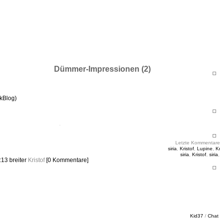
ht & Sinnig
es in unregelmäßigen Abständen
Dümmer-Impressionen (2)
ckBlog)
Letzte Kommentare
siria
,
Kristof
,
Lupine
,
Kr
siria
,
Kristof
,
siria
2:13
breiter
Kristof
[0 Kommentare]
Kid37
/
Chat