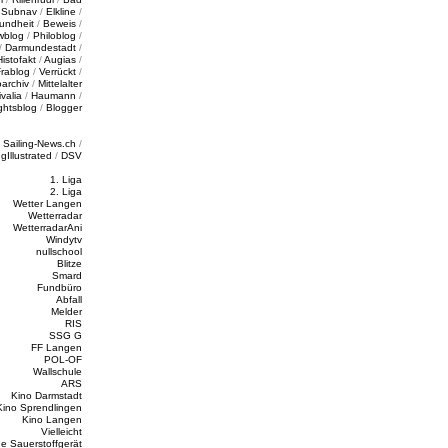
/
Subnav
/
Elkline
/
undheit
/
Beweis
/
wblog
/
Philoblog
/
/
Darmundestadt
/
Histofakt
/
Augias
/
rablog
/
Verrückt
/
oarchiv
/
Mittelalter
valia
/
Haumann
/
ghtsblog
/
Blogger
/
Sailing-News.ch
/
ngIllustrated
/
DSV
1. Liga
2. Liga
Wetter Langen
Wetterradar
WetterradarAni
Windytv
nullschool
Blitze
Smard
Fundbüro
Abfall
Melder
RIS
SSG G
FF Langen
POL-OF
Wallschule
ARS
Kino Darmstadt
Kino Sprendlingen
Kino Langen
Vielleicht
e Sauerstoffgerät