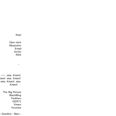
Start
Über mich
Mastodon
Email
Archiv
RSS
 von:
siria
,
Kristof
,
istof
,
siria
,
Kristof
,
,
siria
,
Kristof
,
siria
,
Kristof
, ...
The Big Picture
BlackBlog
Farbfreu
GER71
Vimeo
Youtube
/
Giardino
/
Marc
/