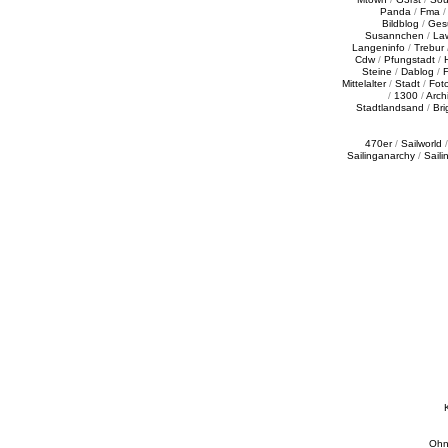
Panda
/
Fma
Bildblog
/
Ges
Susannchen
/
La
Langeninfo
/
Trebur
Cdw
/
Pfungstadt
/
Steine
/
Dablog
/
F
Mittelalter
/
Stadt
/
Fot
/
1300
/
Archi
Stadtlandsand
/
Bri
470er
/
Sailworld
Sailinganarchy
/
Saili
Ohn