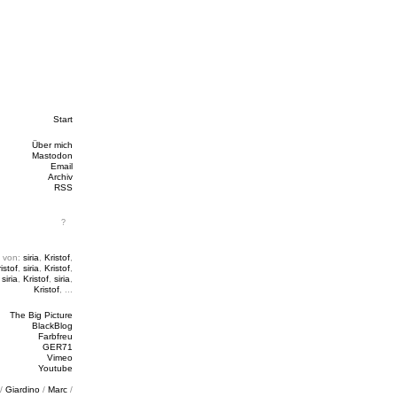
Start
Über mich
Mastodon
Email
Archiv
RSS
 von:
siria
,
Kristof
,
istof
,
siria
,
Kristof
,
,
siria
,
Kristof
,
siria
,
Kristof
, ...
The Big Picture
BlackBlog
Farbfreu
GER71
Vimeo
Youtube
/
Giardino
/
Marc
/