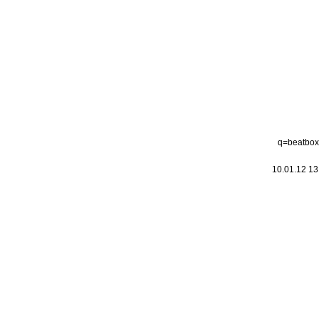
Leic
Belanglos
q=beatbox
10.01.12 1