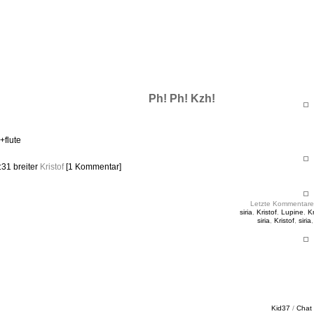
ht & Sinnig
es in unregelmäßigen Abständen
Ph! Ph! Kzh!
+flute
3:31
breiter
Kristof
[1 Kommentar]
Letzte Kommentare
siria
,
Kristof
,
Lupine
,
Kr
siria
,
Kristof
,
siria
Kid37
/
Chat