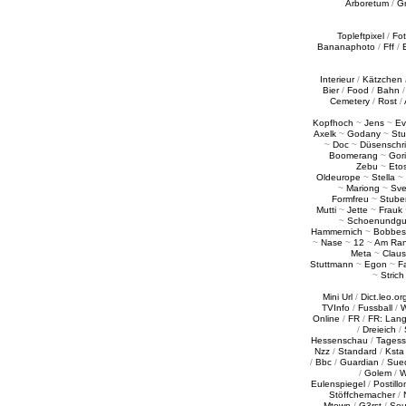
Arboretum
/
G
Topleftpixel
/
Fo
Bananaphoto
/
Fff
/
Interieur
/
Kätzchen
Bier
/
Food
/
Bahn
Cemetery
/
Rost
/
Kopfhoch
~
Jens
~
Ev
Axelk
~
Godany
~
Stu
~
Doc
~
Düsenschr
Boomerang
~
Gori
Zebu
~
Eto
Oldeurope
~
Stella
~
~
Mariong
~
Sv
Formfreu
~
Stube
Mutti
~
Jette
~
Frauk
~
Schoenundgu
Hammernich
~
Bobbes
~
Nase
~
12
~
Am Ra
Meta
~
Claus
Stuttmann
~
Egon
~
Fa
~
Strich
Mini Url
/
Dict.leo.or
TVInfo
/
Fussball
/
W
Online
/
FR
/
FR: Lan
/
Dreieich
/
Hessenschau
/
Tages
Nzz
/
Standard
/
Ksta
/
Bbc
/
Guardian
/
Sue
/
Golem
/
W
Eulenspiegel
/
Postillo
Stöffchemacher
/
Mtown
/
G3rst
/
Sou