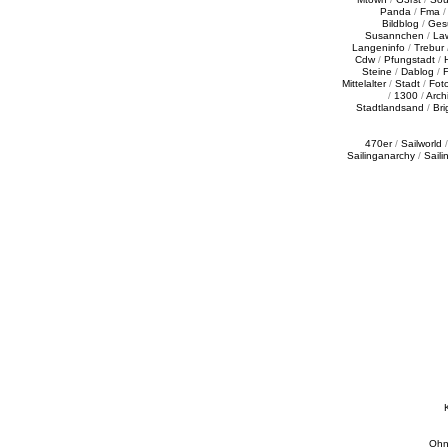
Panda
/
Fma
Bildblog
/
Ges
Susannchen
/
La
Langeninfo
/
Trebur
Cdw
/
Pfungstadt
/
Steine
/
Dablog
/
F
Mittelalter
/
Stadt
/
Fot
/
1300
/
Archi
Stadtlandsand
/
Bri
470er
/
Sailworld
Sailinganarchy
/
Saili
Ohn