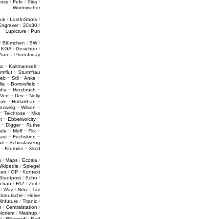
ross
/
Fefe
/
Siria
/
Wortmischer
tok
/
LostInShots
/
Engraver
/
20x30
/
Lupicture
/
Pun
/
Blümchen
/
BW
/
/
KGA
/
Gesichter
/
Auto
/
Photofriday
a
~
Kaltmamsell
~
rmflut
~
Sturmfrau
ieb
~
Stil
~
Anke
~
lla
~
Borrowfield
~
sha
~
Herzbruch
~
Vert
~
Dev
~
Nelly
enk
~
Huflaikhan
~
nzweig
~
Wilson
~
~
Teichrose
~
Mks
t
~
Ebbelwoicity
~
~
Digger
~
Ruthe
nde
~
Moff
~
Flix
~
ast
~
Fuchskind
~
il
~
Schisslaweng
~
Krumins
~
Xkcd
g
/
Maps
/
Ecosia
/
ikipedia
/
Spiegel
gen
/
OP
/
Kontext
Stadtpost
/
Echo
/
schau
/
FAZ
/
Zeit
/
/
Waz
/
Nrhz
/
Taz
ddeutsche
/
Heise
infuture
/
Titanic
/
n
/
Centralstation
/
Norient
/
Mashup
/
l
/
Rillenrudi
/
Bad