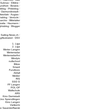
/
Subnav
/
Elkline
/
undheit
/
Beweis
/
wblog
/
Philoblog
/
/
Darmundestadt
/
Histofakt
/
Augias
/
rablog
/
Verrückt
/
oarchiv
/
Mittelalter
valia
/
Haumann
/
ghtsblog
/
Blogger
/
Sailing-News.ch
/
ngIllustrated
/
DSV
1. Liga
2. Liga
Wetter Langen
Wetterradar
WetterradarAni
Windytv
nullschool
Blitze
Smard
Fundbüro
Abfall
Melder
RIS
SSG G
FF Langen
POL-OF
Wallschule
ARS
Kino Darmstadt
Kino Sprendlingen
Kino Langen
Vielleicht
e Sauerstoffgerät