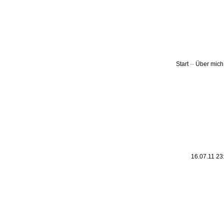
Leic
Belanglos
Start
--
Über mich
16.07.11 23