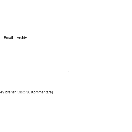
ht & Sinnig
es in unregelmäßigen Abständen
--
Email
--
Archiv
:49
breiter
Kristof
[0 Kommentare]