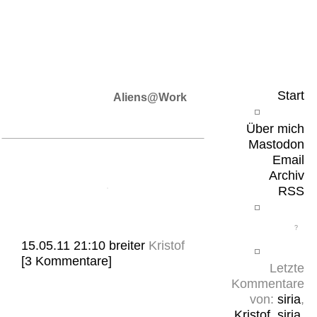
Leicht & Sinnig
Belangloses in unregelmäßigen Abständen
Start
Aliens@Work
Über mich
Mastodon
Email
Archiv
RSS
15.05.11 21:10
breiter
Kristof
[3 Kommentare]
Letzte
Kommentare
von:
siria
,
Kristof
,
siria
,