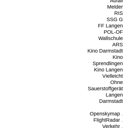
Abfall
Melder
RIS
SSG G
FF Langen
POL-OF
Wallschule
ARS
Kino Darmstadt
Kino
Sprendlingen
Kino Langen
Vielleicht
Ohne
Sauerstoffgerät
Langen
Darmstadt
Openskymap
.
FlightRadar
.
Verkehr
.