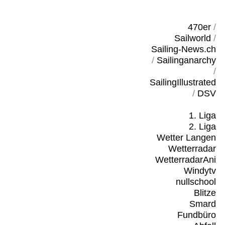
470er
/
Sailworld
/
Sailing-News.ch
/
Sailinganarchy
/
SailingIllustrated
/
DSV
1. Liga
2. Liga
Wetter Langen
Wetterradar
WetterradarAni
Windytv
nullschool
Blitze
Smard
Fundbüro