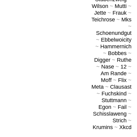
Wilson
~
Mutti
~
Jette
~
Frauk
~
Teichrose
~
Mks
~
Schoenundgut
~
Ebbelwoicity
~
Hammernich
~
Bobbes
~
Digger
~
Ruthe
~
Nase
~
12
~
Am Rande
~
Moff
~
Flix
~
Meta
~
Clausast
~
Fuchskind
~
Stuttmann
~
Egon
~
Fail
~
Schisslaweng
~
Strich
~
Krumins
~
Xkcd