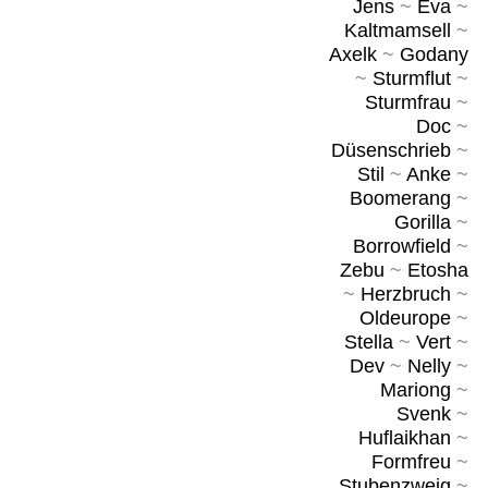
Jens
~
Eva
~
Kaltmamsell
~
Axelk
~
Godany
~
Sturmflut
~
Sturmfrau
~
Doc
~
Düsenschrieb
~
Stil
~
Anke
~
Boomerang
~
Gorilla
~
Borrowfield
~
Zebu
~
Etosha
~
Herzbruch
~
Oldeurope
~
Stella
~
Vert
~
Dev
~
Nelly
~
Mariong
~
Svenk
~
Huflaikhan
~
Formfreu
~
Stubenzweig
~