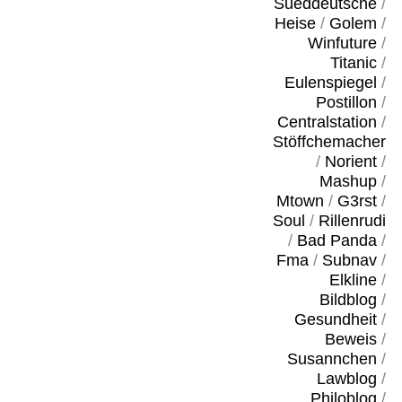
Sueddeutsche
/
Heise
/
Golem
/
Winfuture
/
Titanic
/
Eulenspiegel
/
Postillon
/
Centralstation
/
Stöffchemacher
/
Norient
/
Mashup
/
Mtown
/
G3rst
/
Soul
/
Rillenrudi
/
Bad Panda
/
Fma
/
Subnav
/
Elkline
/
Bildblog
/
Gesundheit
/
Beweis
/
Susannchen
/
Lawblog
/
Philoblog
/