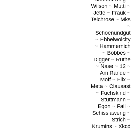
Wilson
~
Mutti
~
Jette
~
Frauk
~
Teichrose
~
Mks
~
Schoenundgut
~
Ebbelwoicity
~
Hammernich
~
Bobbes
~
Digger
~
Ruthe
~
Nase
~
12
~
Am Rande
~
Moff
~
Flix
~
Meta
~
Clausast
~
Fuchskind
~
Stuttmann
~
Egon
~
Fail
~
Schisslaweng
~
Strich
~
Krumins
~
Xkcd