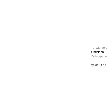
Leic
Belanglos
... wie de
Christoph
Zeitungen w
22.03.11 13