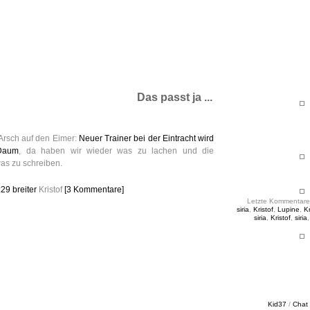
ht & Sinnig
es in unregelmäßigen Abständen
Das passt ja ...
r Arsch auf den Eimer:
Neuer Trainer bei der Eintracht wird
 Daum
, da haben wir wieder was zu lachen und die
as zu schreiben.
:29
breiter
Kristof
[3 Kommentare]
Letzte Kommentare
siria
,
Kristof
,
Lupine
,
Kr
siria
,
Kristof
,
siria
Kid37
/
Chat