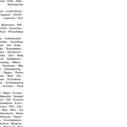
ross
/
Fefe
/
Siria
/
Wortmischer
tok
/
LostInShots
/
Engraver
/
20x30
/
Lupicture
/
Pun
/
Blümchen
/
BW
/
/
KGA
/
Gesichter
/
Auto
/
Photofriday
a
~
Kaltmamsell
~
rmflut
~
Sturmfrau
ieb
~
Stil
~
Anke
~
lla
~
Borrowfield
~
sha
~
Herzbruch
~
Vert
~
Dev
~
Nelly
enk
~
Huflaikhan
~
nzweig
~
Wilson
~
~
Teichrose
~
Mks
t
~
Ebbelwoicity
~
~
Digger
~
Ruthe
nde
~
Moff
~
Flix
~
ast
~
Fuchskind
~
il
~
Schisslaweng
~
Krumins
~
Xkcd
g
/
Maps
/
Ecosia
/
ikipedia
/
Spiegel
gen
/
OP
/
Kontext
Stadtpost
/
Echo
/
schau
/
FAZ
/
Zeit
/
/
Waz
/
Nrhz
/
Taz
ddeutsche
/
Heise
infuture
/
Titanic
/
n
/
Centralstation
/
Norient
/
Mashup
/
l
/
Rillenrudi
/
Bad