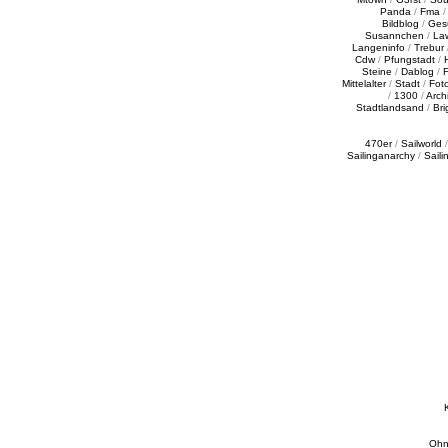
Panda
/
Fma
Bildblog
/
Ges
Susannchen
/
La
Langeninfo
/
Trebur
Cdw
/
Pfungstadt
/
Steine
/
Dablog
/
F
Mittelalter
/
Stadt
/
Fot
/
1300
/
Archi
Stadtlandsand
/
Bri
470er
/
Sailworld
Sailinganarchy
/
Saili
Ohn