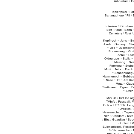
Arboretum
/
G
Topleftpixel
/
Fo
Bananaphoto
/
Fff
/
Interieur
/
Kätzchen
Bier
/
Food
/
Bahn
Cemetery
/
Rost
/
Kopfhoch
~
Jens
~
Ev
Axelk
~
Godany
~
Stu
~
Doc
~
Düsenschr
Boomerang
~
Gori
Zebu
~
Eto
Oldeurope
~
Stella
~
~
Mariong
~
Sv
Formfreu
~
Stube
Mutti
~
Jette
~
Frauk
~
Schoenundgu
Hammernich
~
Bobbes
~
Nase
~
12
~
Am Ra
Meta
~
Claus
Stuttmann
~
Egon
~
Fa
~
Strich
Mini Url
/
Dict.leo.or
TVInfo
/
Fussball
/
W
Online
/
FR
/
FR: Lan
/
Dreieich
/
Hessenschau
/
Tages
Nzz
/
Standard
/
Ksta
/
Bbc
/
Guardian
/
Sue
/
Golem
/
W
Eulenspiegel
/
Postillo
Stöffchemacher
/
Mtown
/
G3rst
/
Sou