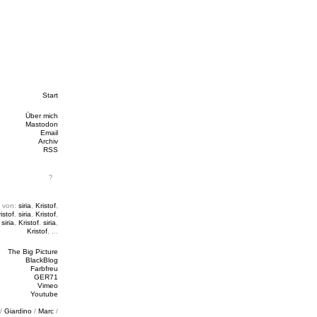
Start
Über mich
Mastodon
Email
Archiv
RSS
 von:
siria
,
Kristof
,
istof
,
siria
,
Kristof
,
,
siria
,
Kristof
,
siria
,
Kristof
, ...
The Big Picture
BlackBlog
Farbfreu
GER71
Vimeo
Youtube
/
Giardino
/
Marc
/