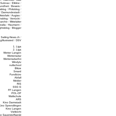
/
Subnav
/
Elkline
/
undheit
/
Beweis
/
wblog
/
Philoblog
/
/
Darmundestadt
/
Histofakt
/
Augias
/
rablog
/
Verrückt
/
oarchiv
/
Mittelalter
valia
/
Haumann
/
ghtsblog
/
Blogger
/
Sailing-News.ch
/
ngIllustrated
/
DSV
1. Liga
2. Liga
Wetter Langen
Wetterradar
WetterradarAni
Windytv
nullschool
Blitze
Smard
Fundbüro
Abfall
Melder
RIS
SSG G
FF Langen
POL-OF
Wallschule
ARS
Kino Darmstadt
Kino Sprendlingen
Kino Langen
Vielleicht
e Sauerstoffgerät