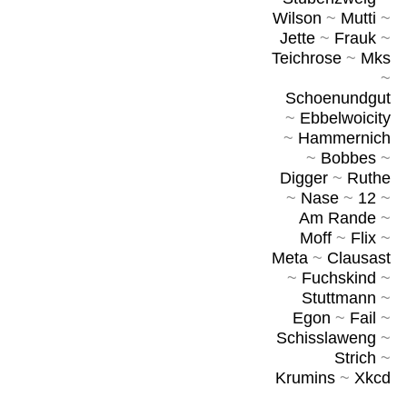
Wilson
~
Mutti
~
Jette
~
Frauk
~
Teichrose
~
Mks
~
Schoenundgut
~
Ebbelwoicity
~
Hammernich
~
Bobbes
~
Digger
~
Ruthe
~
Nase
~
12
~
Am Rande
~
Moff
~
Flix
~
Meta
~
Clausast
~
Fuchskind
~
Stuttmann
~
Egon
~
Fail
~
Schisslaweng
~
Strich
~
Krumins
~
Xkcd