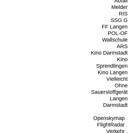
Abfall
Melder
RIS
SSG G
FF Langen
POL-OF
Wallschule
ARS
Kino Darmstadt
Kino
Sprendlingen
Kino Langen
Vielleicht
Ohne
Sauerstoffgerät
Langen
Darmstadt
Openskymap
.
FlightRadar
.
Verkehr
.