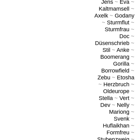
Jens
~
Eva
~
Kaltmamsell
~
Axelk
~
Godany
~
Sturmflut
~
Sturmfrau
~
Doc
~
Düsenschrieb
~
Stil
~
Anke
~
Boomerang
~
Gorilla
~
Borrowfield
~
Zebu
~
Etosha
~
Herzbruch
~
Oldeurope
~
Stella
~
Vert
~
Dev
~
Nelly
~
Mariong
~
Svenk
~
Huflaikhan
~
Formfreu
~
Stubenzweig
~