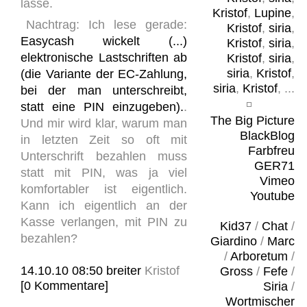
lasse.
Kristof
,
Lupine
,
Nachtrag: Ich lese gerade:
Kristof
,
siria
,
Easycash wickelt (...)
Kristof
,
siria
,
elektronische Lastschriften ab
Kristof
,
siria
,
siria
,
Kristof
,
(die Variante der EC-Zahlung,
siria
,
Kristof
, ...
bei der man unterschreibt,
statt eine PIN einzugeben).
.
The Big Picture
Und mir wird klar, warum man
BlackBlog
in letzten Zeit so oft mit
Farbfreu
Unterschrift bezahlen muss
GER71
statt mit PIN, was ja viel
Vimeo
komfortabler ist eigentlich.
Youtube
Kann ich eigentlich an der
Kasse verlangen, mit PIN zu
Kid37
/
Chat
/
bezahlen?
Giardino
/
Marc
/
Arboretum
/
14.10.10 08:50
breiter
Kristof
Gross
/
Fefe
/
[0 Kommentare]
Siria
/
Wortmischer