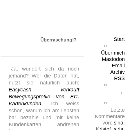
Leicht & Sinnig
Belangloses in unregelmäßigen Abständen
Start
Überraschung!?
Über mich
Mastodon
Email
Ja, wundert sich da noch
Archiv
jemand? Wer die Daten hat,
RSS
nutzt sie natürlich auch:
Easycash verkauft
Bewegungsprofile von EC-
Kartenkunden
. Ich weiss
Letzte
schon, warum ich am liebsten
Kommentare
bar bezahle und mir keine
von:
siria
,
Kundenkarten andrehen
Kristof
,
siria
,