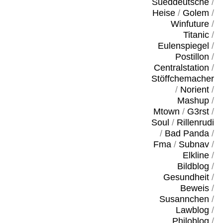
Sueddeutsche
/
Heise
/
Golem
/
Winfuture
/
Titanic
/
Eulenspiegel
/
Postillon
/
Centralstation
/
Stöffchemacher
/
Norient
/
Mashup
/
Mtown
/
G3rst
/
Soul
/
Rillenrudi
/
Bad Panda
/
Fma
/
Subnav
/
Elkline
/
Bildblog
/
Gesundheit
/
Beweis
/
Susannchen
/
Lawblog
/
Philoblog
/