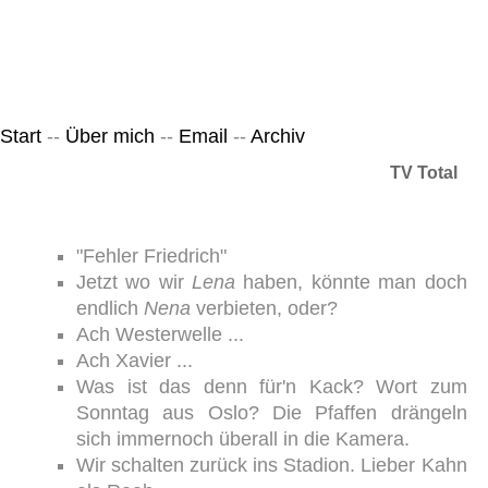
Leicht & Sinnig
Belangloses in unregelmäßigen Abständen
Start
--
Über mich
--
Email
--
Archiv
TV Total
"Fehler Friedrich"
Jetzt wo wir
Lena
haben, könnte man doch
endlich
Nena
verbieten, oder?
Ach Westerwelle ...
Ach Xavier ...
Was ist das denn für'n Kack? Wort zum
Sonntag aus Oslo? Die Pfaffen drängeln
sich immernoch überall in die Kamera.
Wir schalten zurück ins Stadion. Lieber Kahn