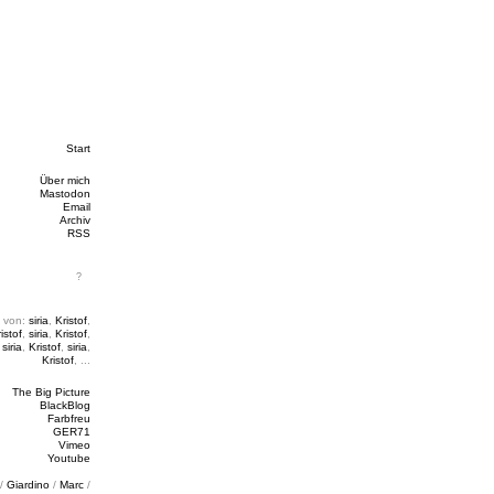
Start
Über mich
Mastodon
Email
Archiv
RSS
 von:
siria
,
Kristof
,
istof
,
siria
,
Kristof
,
,
siria
,
Kristof
,
siria
,
Kristof
, ...
The Big Picture
BlackBlog
Farbfreu
GER71
Vimeo
Youtube
/
Giardino
/
Marc
/