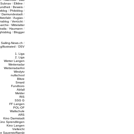
/
Subnav
/
Elkline
/
undheit
/
Beweis
/
wblog
/
Philoblog
/
/
Darmundestadt
/
Histofakt
/
Augias
/
rablog
/
Verrückt
/
oarchiv
/
Mittelalter
valia
/
Haumann
/
ghtsblog
/
Blogger
/
Sailing-News.ch
/
ngIllustrated
/
DSV
1. Liga
2. Liga
Wetter Langen
Wetterradar
WetterradarAni
Windytv
nullschool
Blitze
Smard
Fundbüro
Abfall
Melder
RIS
SSG G
FF Langen
POL-OF
Wallschule
ARS
Kino Darmstadt
Kino Sprendlingen
Kino Langen
Vielleicht
e Sauerstoffgerät