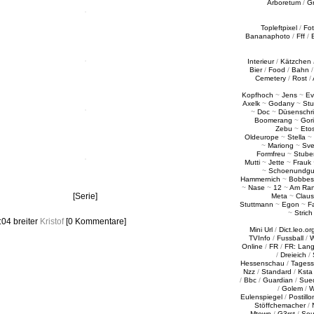
Arboretum
/
G
Topleftpixel
/
Fo
Bananaphoto
/
Fff
/
Interieur
/
Kätzchen
Bier
/
Food
/
Bahn
Cemetery
/
Rost
/
Kopfhoch
~
Jens
~
Ev
Axelk
~
Godany
~
Stu
~
Doc
~
Düsenschr
Boomerang
~
Gori
Zebu
~
Eto
Oldeurope
~
Stella
~
~
Mariong
~
Sv
Formfreu
~
Stube
Mutti
~
Jette
~
Frauk
~
Schoenundgu
Hammernich
~
Bobbes
~
Nase
~
12
~
Am Ra
[Serie]
Meta
~
Claus
Stuttmann
~
Egon
~
Fa
~
Strich
2:04
breiter
Kristof
[0 Kommentare]
Mini Url
/
Dict.leo.or
TVInfo
/
Fussball
/
W
Online
/
FR
/
FR: Lan
/
Dreieich
/
Hessenschau
/
Tages
Nzz
/
Standard
/
Ksta
/
Bbc
/
Guardian
/
Sue
/
Golem
/
W
Eulenspiegel
/
Postillo
Stöffchemacher
/
Mtown
/
G3rst
/
Sou