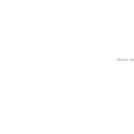
Leic
Belanglos
(Schon etw