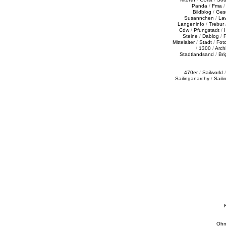
Panda
/
Fma
Bildblog
/
Ges
Susannchen
/
La
Langeninfo
/
Trebur
Cdw
/
Pfungstadt
/
Steine
/
Dablog
/
F
Mittelalter
/
Stadt
/
Fot
/
1300
/
Archi
Stadtlandsand
/
Bri
470er
/
Sailworld
Sailinganarchy
/
Saili
Ohn