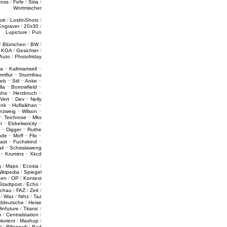
ross
/
Fefe
/
Siria
/
Wortmischer
tok
/
LostInShots
/
Engraver
/
20x30
/
Lupicture
/
Pun
/
Blümchen
/
BW
/
/
KGA
/
Gesichter
/
Auto
/
Photofriday
a
~
Kaltmamsell
~
rmflut
~
Sturmfrau
ieb
~
Stil
~
Anke
~
lla
~
Borrowfield
~
sha
~
Herzbruch
~
Vert
~
Dev
~
Nelly
enk
~
Huflaikhan
~
nzweig
~
Wilson
~
~
Teichrose
~
Mks
t
~
Ebbelwoicity
~
~
Digger
~
Ruthe
nde
~
Moff
~
Flix
~
ast
~
Fuchskind
~
il
~
Schisslaweng
~
Krumins
~
Xkcd
g
/
Maps
/
Ecosia
/
ikipedia
/
Spiegel
gen
/
OP
/
Kontext
Stadtpost
/
Echo
/
schau
/
FAZ
/
Zeit
/
/
Waz
/
Nrhz
/
Taz
ddeutsche
/
Heise
infuture
/
Titanic
/
n
/
Centralstation
/
Norient
/
Mashup
/
l
/
Rillenrudi
/
Bad