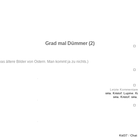
ht & Sinnig
es in unregelmäßigen Abständen
Grad mal Dümmer (2)
as ältere Bilder von Ostern. Man kommt ja zu nichts.)
Letzte Kommentare
siria
,
Kristof
,
Lupine
,
Kr
siria
,
Kristof
,
siria
Kid37
/
Chat