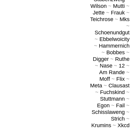
Wilson
~
Mutti
~
Jette
~
Frauk
~
Teichrose
~
Mks
~
Schoenundgut
~
Ebbelwoicity
~
Hammernich
~
Bobbes
~
Digger
~
Ruthe
~
Nase
~
12
~
Am Rande
~
Moff
~
Flix
~
Meta
~
Clausast
~
Fuchskind
~
Stuttmann
~
Egon
~
Fail
~
Schisslaweng
~
Strich
~
Krumins
~
Xkcd