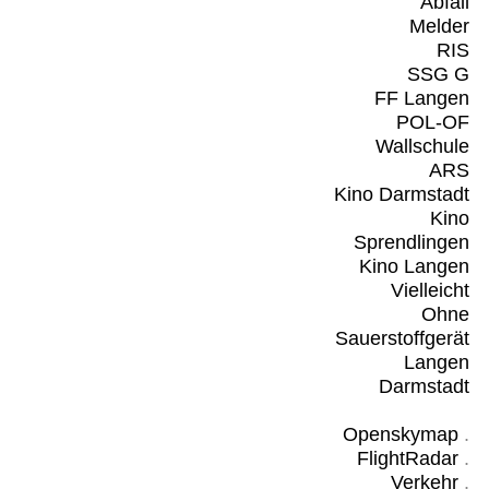
Abfall
Melder
RIS
SSG G
FF Langen
POL-OF
Wallschule
ARS
Kino Darmstadt
Kino
Sprendlingen
Kino Langen
Vielleicht
Ohne
Sauerstoffgerät
Langen
Darmstadt
Openskymap
.
FlightRadar
.
Verkehr
.