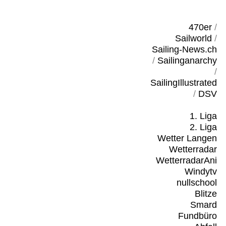
470er
/
Sailworld
/
Sailing-News.ch
/
Sailinganarchy
/
SailingIllustrated
/
DSV
1. Liga
2. Liga
Wetter Langen
Wetterradar
WetterradarAni
Windytv
nullschool
Blitze
Smard
Fundbüro