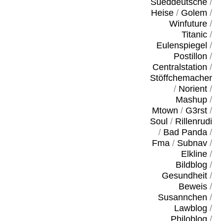
Sueddeutsche
/
Heise
/
Golem
/
Winfuture
/
Titanic
/
Eulenspiegel
/
Postillon
/
Centralstation
/
Stöffchemacher
/
Norient
/
Mashup
/
Mtown
/
G3rst
/
Soul
/
Rillenrudi
/
Bad Panda
/
Fma
/
Subnav
/
Elkline
/
Bildblog
/
Gesundheit
/
Beweis
/
Susannchen
/
Lawblog
/
Philoblog
/