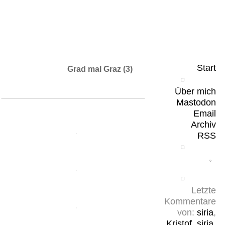
Leicht & Sinnig
Belangloses in unregelmäßigen Abständen
Start
Grad mal Graz (3)
Über mich
Mastodon
Email
Archiv
RSS
Letzte
Kommentare
von:
siria
,
Kristof
,
siria
,