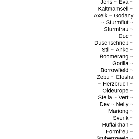
Jens
~
Eva
~
Kaltmamsell
~
Axelk
~
Godany
~
Sturmflut
~
Sturmfrau
~
Doc
~
Düsenschrieb
~
Stil
~
Anke
~
Boomerang
~
Gorilla
~
Borrowfield
~
Zebu
~
Etosha
~
Herzbruch
~
Oldeurope
~
Stella
~
Vert
~
Dev
~
Nelly
~
Mariong
~
Svenk
~
Huflaikhan
~
Formfreu
~
Stubenzweig
~