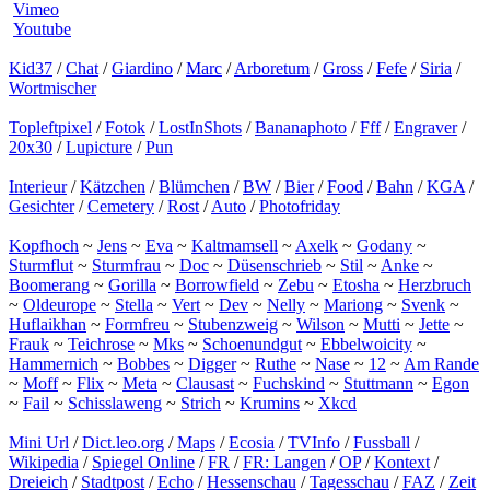
Vimeo
Youtube
Kid37
/
Chat
/
Giardino
/
Marc
/
Arboretum
/
Gross
/
Fefe
/
Siria
/
Wortmischer
Topleftpixel
/
Fotok
/
LostInShots
/
Bananaphoto
/
Fff
/
Engraver
/
20x30
/
Lupicture
/
Pun
Interieur
/
Kätzchen
/
Blümchen
/
BW
/
Bier
/
Food
/
Bahn
/
KGA
/
Gesichter
/
Cemetery
/
Rost
/
Auto
/
Photofriday
Kopfhoch
~
Jens
~
Eva
~
Kaltmamsell
~
Axelk
~
Godany
~
Sturmflut
~
Sturmfrau
~
Doc
~
Düsenschrieb
~
Stil
~
Anke
~
Boomerang
~
Gorilla
~
Borrowfield
~
Zebu
~
Etosha
~
Herzbruch
~
Oldeurope
~
Stella
~
Vert
~
Dev
~
Nelly
~
Mariong
~
Svenk
~
Huflaikhan
~
Formfreu
~
Stubenzweig
~
Wilson
~
Mutti
~
Jette
~
Frauk
~
Teichrose
~
Mks
~
Schoenundgut
~
Ebbelwoicity
~
Hammernich
~
Bobbes
~
Digger
~
Ruthe
~
Nase
~
12
~
Am Rande
~
Moff
~
Flix
~
Meta
~
Clausast
~
Fuchskind
~
Stuttmann
~
Egon
~
Fail
~
Schisslaweng
~
Strich
~
Krumins
~
Xkcd
Mini Url
/
Dict.leo.org
/
Maps
/
Ecosia
/
TVInfo
/
Fussball
/
Wikipedia
/
Spiegel Online
/
FR
/
FR: Langen
/
OP
/
Kontext
/
Dreieich
/
Stadtpost
/
Echo
/
Hessenschau
/
Tagesschau
/
FAZ
/
Zeit