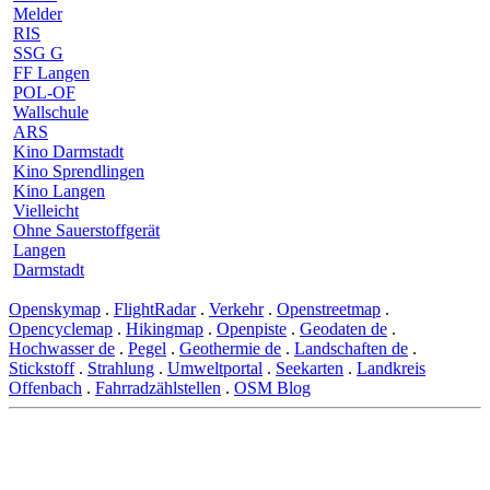
Melder
RIS
SSG G
FF Langen
POL-OF
Wallschule
ARS
Kino Darmstadt
Kino Sprendlingen
Kino Langen
Vielleicht
Ohne Sauerstoffgerät
Langen
Darmstadt
Openskymap
.
FlightRadar
.
Verkehr
.
Openstreetmap
.
Opencyclemap
.
Hikingmap
.
Openpiste
.
Geodaten de
.
Hochwasser de
.
Pegel
.
Geothermie de
.
Landschaften de
.
Stickstoff
.
Strahlung
.
Umweltportal
.
Seekarten
.
Landkreis
Offenbach
.
Fahrradzählstellen
.
OSM Blog