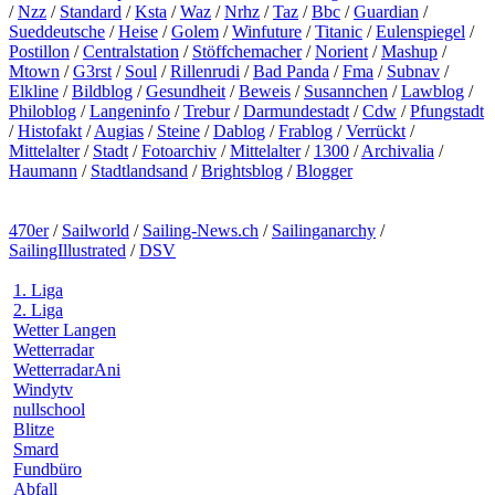
/
Nzz
/
Standard
/
Ksta
/
Waz
/
Nrhz
/
Taz
/
Bbc
/
Guardian
/
Sueddeutsche
/
Heise
/
Golem
/
Winfuture
/
Titanic
/
Eulenspiegel
/
Postillon
/
Centralstation
/
Stöffchemacher
/
Norient
/
Mashup
/
Mtown
/
G3rst
/
Soul
/
Rillenrudi
/
Bad Panda
/
Fma
/
Subnav
/
Elkline
/
Bildblog
/
Gesundheit
/
Beweis
/
Susannchen
/
Lawblog
/
Philoblog
/
Langeninfo
/
Trebur
/
Darmundestadt
/
Cdw
/
Pfungstadt
/
Histofakt
/
Augias
/
Steine
/
Dablog
/
Frablog
/
Verrückt
/
Mittelalter
/
Stadt
/
Fotoarchiv
/
Mittelalter
/
1300
/
Archivalia
/
Haumann
/
Stadtlandsand
/
Brightsblog
/
Blogger
470er
/
Sailworld
/
Sailing-News.ch
/
Sailinganarchy
/
SailingIllustrated
/
DSV
1. Liga
2. Liga
Wetter Langen
Wetterradar
WetterradarAni
Windytv
nullschool
Blitze
Smard
Fundbüro
Abfall