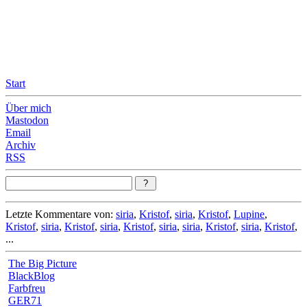
Leicht & Sinnig
Belangloses in unregelmäßigen Abständen
Start
Über mich
Mastodon
Email
Archiv
RSS
Letzte Kommentare von:
siria
,
Kristof
,
siria
,
Kristof
,
Lupine
,
Kristof
,
siria
,
Kristof
,
siria
,
Kristof
,
siria
,
siria
,
Kristof
,
siria
,
Kristof
,
...
The Big Picture
BlackBlog
Farbfreu
GER71