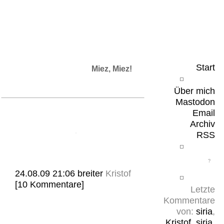
Leicht & Sinnig
Belangloses in unregelmäßigen Abständen
Start
Miez, Miez!
Über mich
Mastodon
Email
Archiv
RSS
24.08.09 21:06
breiter
Kristof
[10 Kommentare]
Letzte
Kommentare
von:
siria
,
Kristof
,
siria
,