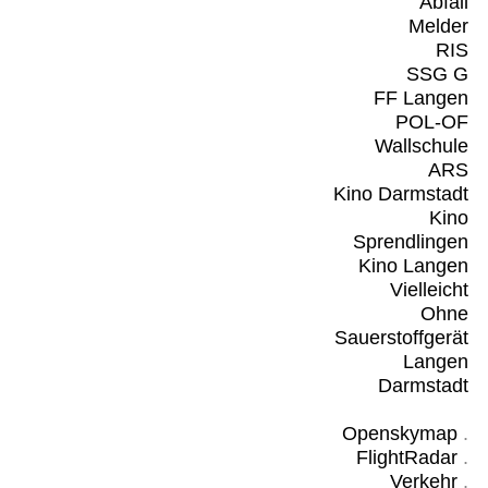
Abfall
Melder
RIS
SSG G
FF Langen
POL-OF
Wallschule
ARS
Kino Darmstadt
Kino
Sprendlingen
Kino Langen
Vielleicht
Ohne
Sauerstoffgerät
Langen
Darmstadt
Openskymap
.
FlightRadar
.
Verkehr
.