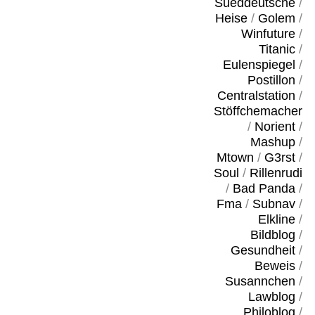
Sueddeutsche
/
Heise
/
Golem
/
Winfuture
/
Titanic
/
Eulenspiegel
/
Postillon
/
Centralstation
/
Stöffchemacher
/
Norient
/
Mashup
/
Mtown
/
G3rst
/
Soul
/
Rillenrudi
/
Bad Panda
/
Fma
/
Subnav
/
Elkline
/
Bildblog
/
Gesundheit
/
Beweis
/
Susannchen
/
Lawblog
/
Philoblog
/