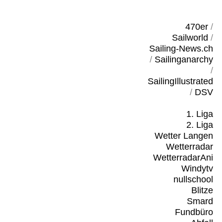
470er
/
Sailworld
/
Sailing-News.ch
/
Sailinganarchy
/
SailingIllustrated
/
DSV
1. Liga
2. Liga
Wetter Langen
Wetterradar
WetterradarAni
Windytv
nullschool
Blitze
Smard
Fundbüro