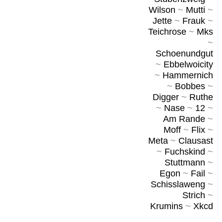
Wilson
~
Mutti
~
Jette
~
Frauk
~
Teichrose
~
Mks
~
Schoenundgut
~
Ebbelwoicity
~
Hammernich
~
Bobbes
~
Digger
~
Ruthe
~
Nase
~
12
~
Am Rande
~
Moff
~
Flix
~
Meta
~
Clausast
~
Fuchskind
~
Stuttmann
~
Egon
~
Fail
~
Schisslaweng
~
Strich
~
Krumins
~
Xkcd