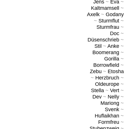
Jens
~
Eva
~
Kaltmamsell
~
Axelk
~
Godany
~
Sturmflut
~
Sturmfrau
~
Doc
~
Düsenschrieb
~
Stil
~
Anke
~
Boomerang
~
Gorilla
~
Borrowfield
~
Zebu
~
Etosha
~
Herzbruch
~
Oldeurope
~
Stella
~
Vert
~
Dev
~
Nelly
~
Mariong
~
Svenk
~
Huflaikhan
~
Formfreu
~
Stubenzweig
~