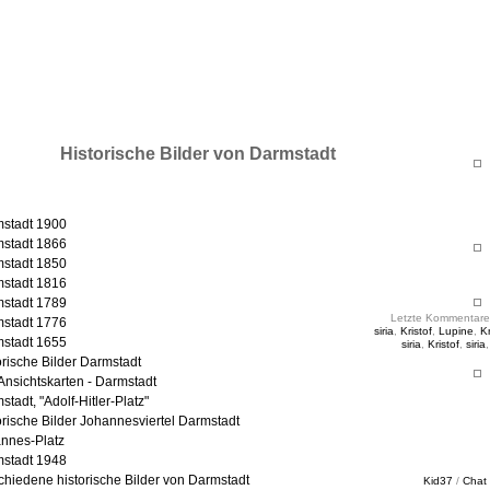
ht & Sinnig
es in unregelmäßigen Abständen
Historische Bilder von Darmstadt
stadt 1900
stadt 1866
stadt 1850
stadt 1816
stadt 1789
Letzte Kommentare
stadt 1776
siria
,
Kristof
,
Lupine
,
Kr
stadt 1655
siria
,
Kristof
,
siria
orische Bilder Darmstadt
 Ansichtskarten - Darmstadt
stadt, "Adolf-Hitler-Platz"
orische Bilder Johannesviertel Darmstadt
nnes-Platz
stadt 1948
chiedene historische Bilder von Darmstadt
Kid37
/
Chat