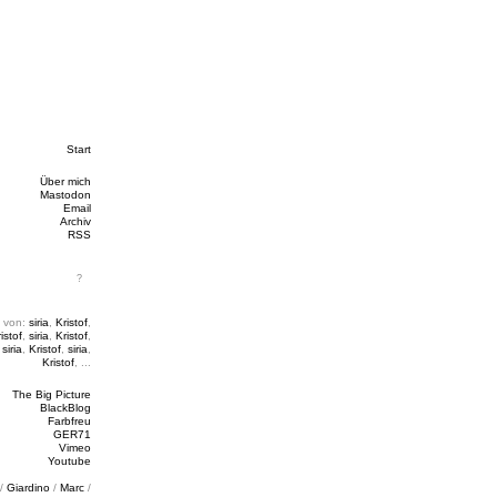
Start
Über mich
Mastodon
Email
Archiv
RSS
 von:
siria
,
Kristof
,
istof
,
siria
,
Kristof
,
,
siria
,
Kristof
,
siria
,
Kristof
, ...
The Big Picture
BlackBlog
Farbfreu
GER71
Vimeo
Youtube
/
Giardino
/
Marc
/