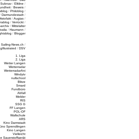
/
Subnav
/
Elkline
/
undheit
/
Beweis
/
wblog
/
Philoblog
/
/
Darmundestadt
/
Histofakt
/
Augias
/
rablog
/
Verrückt
/
oarchiv
/
Mittelalter
valia
/
Haumann
/
ghtsblog
/
Blogger
/
Sailing-News.ch
/
ngIllustrated
/
DSV
1. Liga
2. Liga
Wetter Langen
Wetterradar
WetterradarAni
Windytv
nullschool
Blitze
Smard
Fundbüro
Abfall
Melder
RIS
SSG G
FF Langen
POL-OF
Wallschule
ARS
Kino Darmstadt
Kino Sprendlingen
Kino Langen
Vielleicht
e Sauerstoffgerät