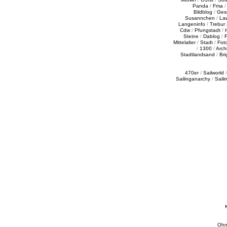
Panda
/
Fma
Bildblog
/
Ges
Susannchen
/
La
Langeninfo
/
Trebur
Cdw
/
Pfungstadt
/
Steine
/
Dablog
/
F
Mittelalter
/
Stadt
/
Fot
/
1300
/
Archi
Stadtlandsand
/
Bri
470er
/
Sailworld
Sailinganarchy
/
Saili
Ohn