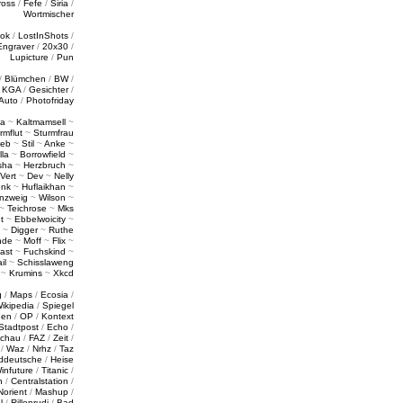
ross
/
Fefe
/
Siria
/
Wortmischer
tok
/
LostInShots
/
Engraver
/
20x30
/
Lupicture
/
Pun
/
Blümchen
/
BW
/
/
KGA
/
Gesichter
/
Auto
/
Photofriday
a
~
Kaltmamsell
~
rmflut
~
Sturmfrau
ieb
~
Stil
~
Anke
~
lla
~
Borrowfield
~
sha
~
Herzbruch
~
Vert
~
Dev
~
Nelly
enk
~
Huflaikhan
~
nzweig
~
Wilson
~
~
Teichrose
~
Mks
t
~
Ebbelwoicity
~
~
Digger
~
Ruthe
nde
~
Moff
~
Flix
~
ast
~
Fuchskind
~
il
~
Schisslaweng
~
Krumins
~
Xkcd
g
/
Maps
/
Ecosia
/
ikipedia
/
Spiegel
gen
/
OP
/
Kontext
Stadtpost
/
Echo
/
schau
/
FAZ
/
Zeit
/
/
Waz
/
Nrhz
/
Taz
ddeutsche
/
Heise
infuture
/
Titanic
/
n
/
Centralstation
/
Norient
/
Mashup
/
l
/
Rillenrudi
/
Bad