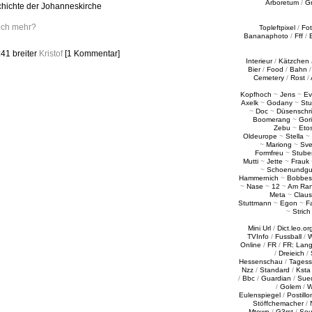
Arboretum
/
G
hichte der Johanneskirche
och mehr?
Topleftpixel
/
Fo
Bananaphoto
/
Fff
/
:41
breiter
Kristof
[1 Kommentar]
Interieur
/
Kätzchen
Bier
/
Food
/
Bahn
Cemetery
/
Rost
/
Kopfhoch
~
Jens
~
Ev
Axelk
~
Godany
~
Stu
~
Doc
~
Düsenschr
Boomerang
~
Gori
Zebu
~
Eto
Oldeurope
~
Stella
~
~
Mariong
~
Sv
Formfreu
~
Stube
Mutti
~
Jette
~
Frauk
~
Schoenundgu
Hammernich
~
Bobbes
~
Nase
~
12
~
Am Ra
Meta
~
Claus
Stuttmann
~
Egon
~
Fa
~
Strich
Mini Url
/
Dict.leo.or
TVInfo
/
Fussball
/
W
Online
/
FR
/
FR: Lan
/
Dreieich
/
Hessenschau
/
Tages
Nzz
/
Standard
/
Ksta
/
Bbc
/
Guardian
/
Sue
/
Golem
/
W
Eulenspiegel
/
Postillo
Stöffchemacher
/
Mtown
/
G3rst
/
Sou