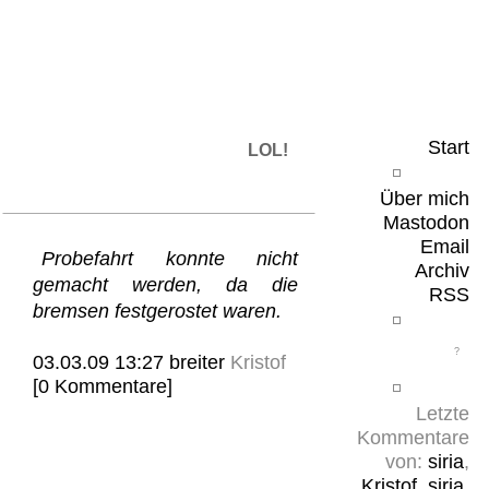
Leicht & Sinnig
Belangloses in unregelmäßigen Abständen
Start
LOL!
Über mich
Mastodon
Email
Probefahrt konnte nicht
Archiv
gemacht werden, da die
RSS
bremsen festgerostet waren.
03.03.09 13:27
breiter
Kristof
[0 Kommentare]
Letzte
Kommentare
von:
siria
,
Kristof
,
siria
,