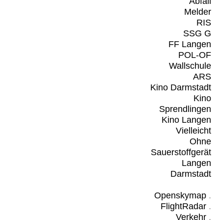
Abfall
Melder
RIS
SSG G
FF Langen
POL-OF
Wallschule
ARS
Kino Darmstadt
Kino
Sprendlingen
Kino Langen
Vielleicht
Ohne
Sauerstoffgerät
Langen
Darmstadt
Openskymap
.
FlightRadar
.
Verkehr
.