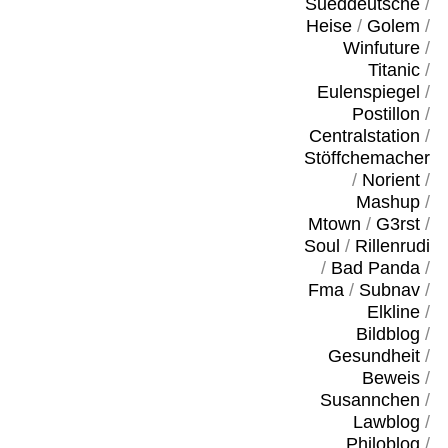
Sueddeutsche
/
Heise
/
Golem
/
Winfuture
/
Titanic
/
Eulenspiegel
/
Postillon
/
Centralstation
/
Stöffchemacher
/
Norient
/
Mashup
/
Mtown
/
G3rst
/
Soul
/
Rillenrudi
/
Bad Panda
/
Fma
/
Subnav
/
Elkline
/
Bildblog
/
Gesundheit
/
Beweis
/
Susannchen
/
Lawblog
/
Philoblog
/