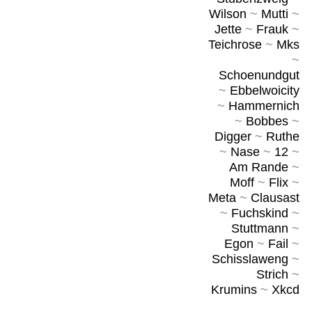
Wilson
~
Mutti
~
Jette
~
Frauk
~
Teichrose
~
Mks
~
Schoenundgut
~
Ebbelwoicity
~
Hammernich
~
Bobbes
~
Digger
~
Ruthe
~
Nase
~
12
~
Am Rande
~
Moff
~
Flix
~
Meta
~
Clausast
~
Fuchskind
~
Stuttmann
~
Egon
~
Fail
~
Schisslaweng
~
Strich
~
Krumins
~
Xkcd