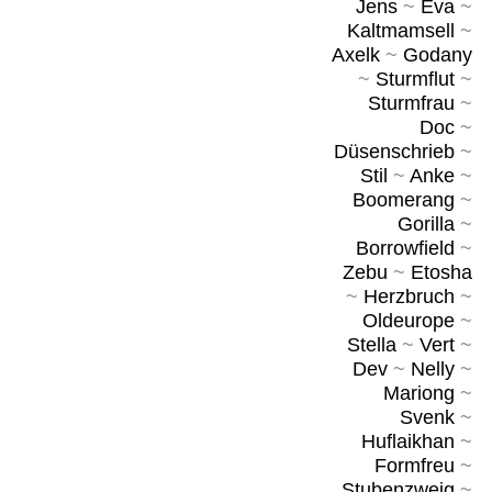
Jens
~
Eva
~
Kaltmamsell
~
Axelk
~
Godany
~
Sturmflut
~
Sturmfrau
~
Doc
~
Düsenschrieb
~
Stil
~
Anke
~
Boomerang
~
Gorilla
~
Borrowfield
~
Zebu
~
Etosha
~
Herzbruch
~
Oldeurope
~
Stella
~
Vert
~
Dev
~
Nelly
~
Mariong
~
Svenk
~
Huflaikhan
~
Formfreu
~
Stubenzweig
~