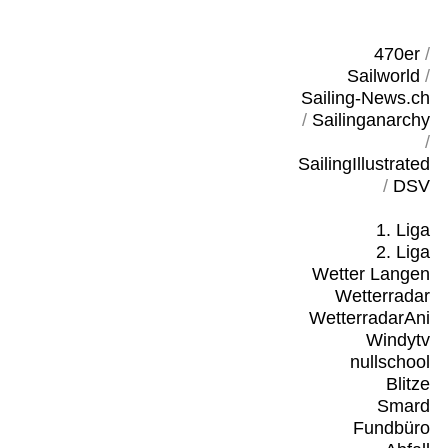
470er
/
Sailworld
/
Sailing-News.ch
/
Sailinganarchy
/
SailingIllustrated
/
DSV
1. Liga
2. Liga
Wetter Langen
Wetterradar
WetterradarAni
Windytv
nullschool
Blitze
Smard
Fundbüro