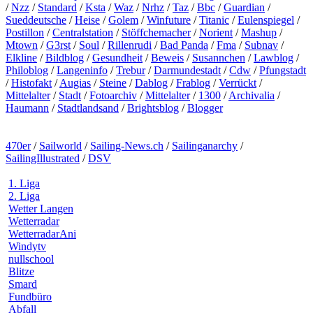
/
Nzz
/
Standard
/
Ksta
/
Waz
/
Nrhz
/
Taz
/
Bbc
/
Guardian
/
Sueddeutsche
/
Heise
/
Golem
/
Winfuture
/
Titanic
/
Eulenspiegel
/
Postillon
/
Centralstation
/
Stöffchemacher
/
Norient
/
Mashup
/
Mtown
/
G3rst
/
Soul
/
Rillenrudi
/
Bad Panda
/
Fma
/
Subnav
/
Elkline
/
Bildblog
/
Gesundheit
/
Beweis
/
Susannchen
/
Lawblog
/
Philoblog
/
Langeninfo
/
Trebur
/
Darmundestadt
/
Cdw
/
Pfungstadt
/
Histofakt
/
Augias
/
Steine
/
Dablog
/
Frablog
/
Verrückt
/
Mittelalter
/
Stadt
/
Fotoarchiv
/
Mittelalter
/
1300
/
Archivalia
/
Haumann
/
Stadtlandsand
/
Brightsblog
/
Blogger
470er
/
Sailworld
/
Sailing-News.ch
/
Sailinganarchy
/
SailingIllustrated
/
DSV
1. Liga
2. Liga
Wetter Langen
Wetterradar
WetterradarAni
Windytv
nullschool
Blitze
Smard
Fundbüro
Abfall