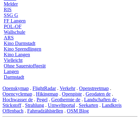
Melder
RIS
SSG G
FF Langen
POL-OF
Wallschule
ARS
Kino Darmstadt
Kino Sprendlingen
Kino Langen
Vielleicht
Ohne Sauerstoffgerät
Langen
Darmstadt
Openskymap
.
FlightRadar
.
Verkehr
.
Openstreetmap
.
Opencyclemap
.
Hikingmap
.
Openpiste
.
Geodaten de
.
Hochwasser de
.
Pegel
.
Geothermie de
.
Landschaften de
.
Stickstoff
.
Strahlung
.
Umweltportal
.
Seekarten
.
Landkreis
Offenbach
.
Fahrradzählstellen
.
OSM Blog