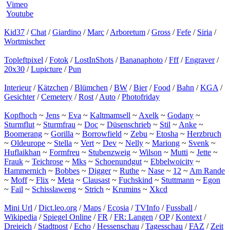
Vimeo
Youtube
Kid37
/
Chat
/
Giardino
/
Marc
/
Arboretum
/
Gross
/
Fefe
/
Siria
/
Wortmischer
Topleftpixel
/
Fotok
/
LostInShots
/
Bananaphoto
/
Fff
/
Engraver
/
20x30
/
Lupicture
/
Pun
Interieur
/
Kätzchen
/
Blümchen
/
BW
/
Bier
/
Food
/
Bahn
/
KGA
/
Gesichter
/
Cemetery
/
Rost
/
Auto
/
Photofriday
Kopfhoch
~
Jens
~
Eva
~
Kaltmamsell
~
Axelk
~
Godany
~
Sturmflut
~
Sturmfrau
~
Doc
~
Düsenschrieb
~
Stil
~
Anke
~
Boomerang
~
Gorilla
~
Borrowfield
~
Zebu
~
Etosha
~
Herzbruch
~
Oldeurope
~
Stella
~
Vert
~
Dev
~
Nelly
~
Mariong
~
Svenk
~
Huflaikhan
~
Formfreu
~
Stubenzweig
~
Wilson
~
Mutti
~
Jette
~
Frauk
~
Teichrose
~
Mks
~
Schoenundgut
~
Ebbelwoicity
~
Hammernich
~
Bobbes
~
Digger
~
Ruthe
~
Nase
~
12
~
Am Rande
~
Moff
~
Flix
~
Meta
~
Clausast
~
Fuchskind
~
Stuttmann
~
Egon
~
Fail
~
Schisslaweng
~
Strich
~
Krumins
~
Xkcd
Mini Url
/
Dict.leo.org
/
Maps
/
Ecosia
/
TVInfo
/
Fussball
/
Wikipedia
/
Spiegel Online
/
FR
/
FR: Langen
/
OP
/
Kontext
/
Dreieich
/
Stadtpost
/
Echo
/
Hessenschau
/
Tagesschau
/
FAZ
/
Zeit