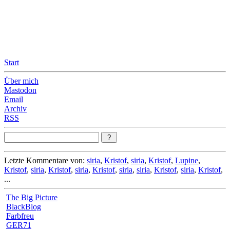
Leicht & Sinnig
Belangloses in unregelmäßigen Abständen
Start
Über mich
Mastodon
Email
Archiv
RSS
Letzte Kommentare von:
siria
,
Kristof
,
siria
,
Kristof
,
Lupine
,
Kristof
,
siria
,
Kristof
,
siria
,
Kristof
,
siria
,
siria
,
Kristof
,
siria
,
Kristof
,
...
The Big Picture
BlackBlog
Farbfreu
GER71