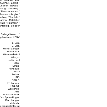
/
Subnav
/
Elkline
/
undheit
/
Beweis
/
wblog
/
Philoblog
/
/
Darmundestadt
/
Histofakt
/
Augias
/
rablog
/
Verrückt
/
oarchiv
/
Mittelalter
valia
/
Haumann
/
ghtsblog
/
Blogger
/
Sailing-News.ch
/
ngIllustrated
/
DSV
1. Liga
2. Liga
Wetter Langen
Wetterradar
WetterradarAni
Windytv
nullschool
Blitze
Smard
Fundbüro
Abfall
Melder
RIS
SSG G
FF Langen
POL-OF
Wallschule
ARS
Kino Darmstadt
Kino Sprendlingen
Kino Langen
Vielleicht
e Sauerstoffgerät