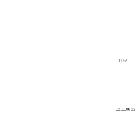
Leic
Belanglos
17%!
12.11.08 22