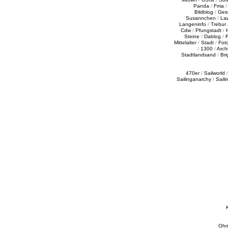
Panda
/
Fma
Bildblog
/
Ges
Susannchen
/
La
Langeninfo
/
Trebur
Cdw
/
Pfungstadt
/
Steine
/
Dablog
/
F
Mittelalter
/
Stadt
/
Fot
/
1300
/
Archi
Stadtlandsand
/
Bri
470er
/
Sailworld
Sailinganarchy
/
Saili
Ohn