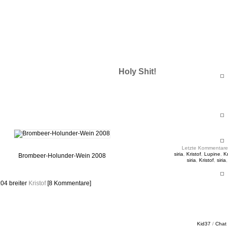
ht & Sinnig
es in unregelmäßigen Abständen
Holy Shit!
Letzte Kommentare
siria
,
Kristof
,
Lupine
,
Kr
Brombeer-Holunder-Wein 2008
siria
,
Kristof
,
siria
:04
breiter
Kristof
[8 Kommentare]
Kid37
/
Chat