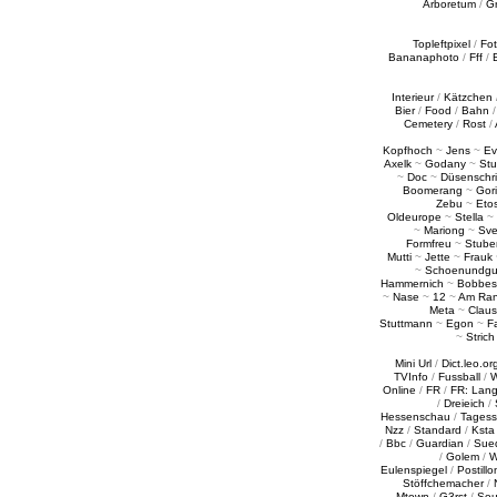
Arboretum
/
G
Topleftpixel
/
Fo
Bananaphoto
/
Fff
/
Interieur
/
Kätzchen
Bier
/
Food
/
Bahn
Cemetery
/
Rost
/
Kopfhoch
~
Jens
~
Ev
Axelk
~
Godany
~
Stu
~
Doc
~
Düsenschr
Boomerang
~
Gori
Zebu
~
Eto
Oldeurope
~
Stella
~
~
Mariong
~
Sv
Formfreu
~
Stube
Mutti
~
Jette
~
Frauk
~
Schoenundgu
Hammernich
~
Bobbes
~
Nase
~
12
~
Am Ra
Meta
~
Claus
Stuttmann
~
Egon
~
Fa
~
Strich
Mini Url
/
Dict.leo.or
TVInfo
/
Fussball
/
W
Online
/
FR
/
FR: Lan
/
Dreieich
/
Hessenschau
/
Tages
Nzz
/
Standard
/
Ksta
/
Bbc
/
Guardian
/
Sue
/
Golem
/
W
Eulenspiegel
/
Postillo
Stöffchemacher
/
Mtown
/
G3rst
/
Sou