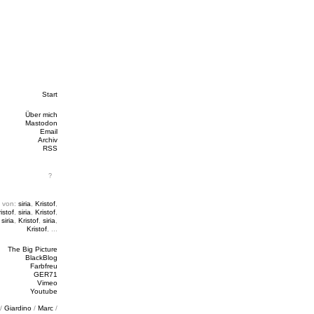
Start
Über mich
Mastodon
Email
Archiv
RSS
 von:
siria
,
Kristof
,
istof
,
siria
,
Kristof
,
,
siria
,
Kristof
,
siria
,
Kristof
, ...
The Big Picture
BlackBlog
Farbfreu
GER71
Vimeo
Youtube
/
Giardino
/
Marc
/