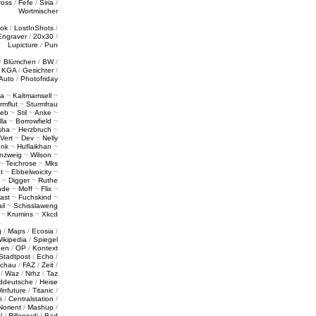
ross
/
Fefe
/
Siria
/
Wortmischer
tok
/
LostInShots
/
Engraver
/
20x30
/
Lupicture
/
Pun
/
Blümchen
/
BW
/
/
KGA
/
Gesichter
/
Auto
/
Photofriday
a
~
Kaltmamsell
~
rmflut
~
Sturmfrau
ieb
~
Stil
~
Anke
~
lla
~
Borrowfield
~
sha
~
Herzbruch
~
Vert
~
Dev
~
Nelly
enk
~
Huflaikhan
~
nzweig
~
Wilson
~
~
Teichrose
~
Mks
t
~
Ebbelwoicity
~
~
Digger
~
Ruthe
nde
~
Moff
~
Flix
~
ast
~
Fuchskind
~
il
~
Schisslaweng
~
Krumins
~
Xkcd
g
/
Maps
/
Ecosia
/
ikipedia
/
Spiegel
gen
/
OP
/
Kontext
Stadtpost
/
Echo
/
schau
/
FAZ
/
Zeit
/
/
Waz
/
Nrhz
/
Taz
ddeutsche
/
Heise
infuture
/
Titanic
/
n
/
Centralstation
/
Norient
/
Mashup
/
l
/
Rillenrudi
/
Bad