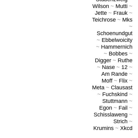
Wilson
~
Mutti
~
Jette
~
Frauk
~
Teichrose
~
Mks
~
Schoenundgut
~
Ebbelwoicity
~
Hammernich
~
Bobbes
~
Digger
~
Ruthe
~
Nase
~
12
~
Am Rande
~
Moff
~
Flix
~
Meta
~
Clausast
~
Fuchskind
~
Stuttmann
~
Egon
~
Fail
~
Schisslaweng
~
Strich
~
Krumins
~
Xkcd