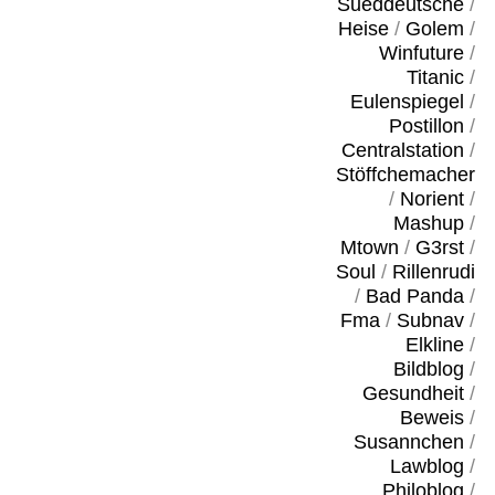
Sueddeutsche
/
Heise
/
Golem
/
Winfuture
/
Titanic
/
Eulenspiegel
/
Postillon
/
Centralstation
/
Stöffchemacher
/
Norient
/
Mashup
/
Mtown
/
G3rst
/
Soul
/
Rillenrudi
/
Bad Panda
/
Fma
/
Subnav
/
Elkline
/
Bildblog
/
Gesundheit
/
Beweis
/
Susannchen
/
Lawblog
/
Philoblog
/