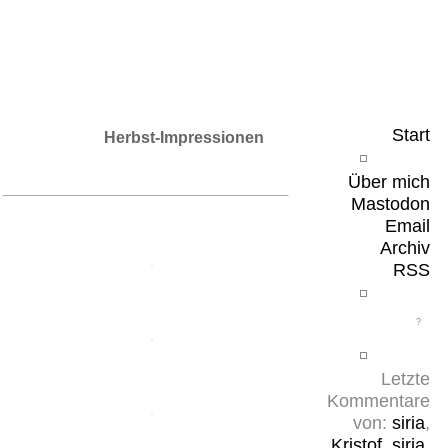
Leicht & Sinnig
Belangloses in unregelmäßigen Abständen
Start
Herbst-Impressionen
Über mich
Mastodon
Email
Archiv
RSS
Letzte
Kommentare
von:
siria
,
Kristof
,
siria
,