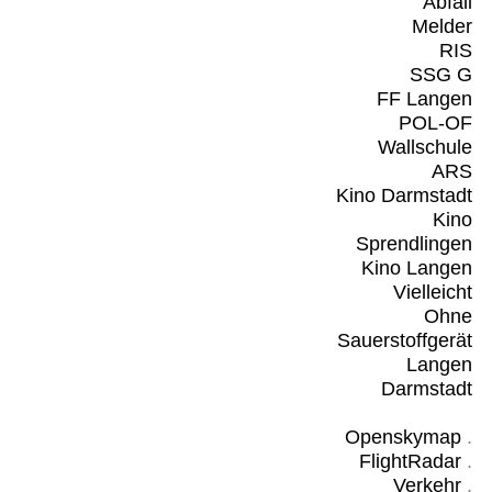
Abfall
Melder
RIS
SSG G
FF Langen
POL-OF
Wallschule
ARS
Kino Darmstadt
Kino
Sprendlingen
Kino Langen
Vielleicht
Ohne
Sauerstoffgerät
Langen
Darmstadt
Openskymap
.
FlightRadar
.
Verkehr
.