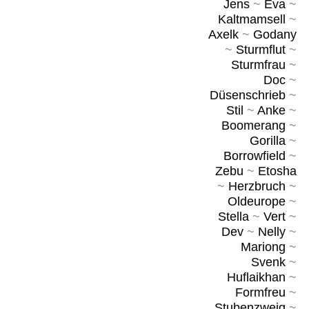
Jens
~
Eva
~
Kaltmamsell
~
Axelk
~
Godany
~
Sturmflut
~
Sturmfrau
~
Doc
~
Düsenschrieb
~
Stil
~
Anke
~
Boomerang
~
Gorilla
~
Borrowfield
~
Zebu
~
Etosha
~
Herzbruch
~
Oldeurope
~
Stella
~
Vert
~
Dev
~
Nelly
~
Mariong
~
Svenk
~
Huflaikhan
~
Formfreu
~
Stubenzweig
~