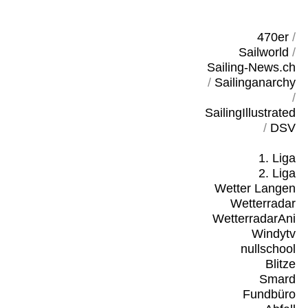
470er
/
Sailworld
/
Sailing-News.ch
/
Sailinganarchy
/
SailingIllustrated
/
DSV
1. Liga
2. Liga
Wetter Langen
Wetterradar
WetterradarAni
Windytv
nullschool
Blitze
Smard
Fundbüro