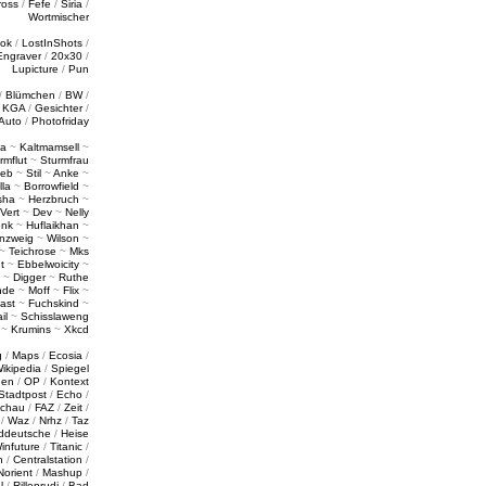
ross
/
Fefe
/
Siria
/
Wortmischer
tok
/
LostInShots
/
Engraver
/
20x30
/
Lupicture
/
Pun
/
Blümchen
/
BW
/
/
KGA
/
Gesichter
/
Auto
/
Photofriday
a
~
Kaltmamsell
~
rmflut
~
Sturmfrau
ieb
~
Stil
~
Anke
~
lla
~
Borrowfield
~
sha
~
Herzbruch
~
Vert
~
Dev
~
Nelly
enk
~
Huflaikhan
~
nzweig
~
Wilson
~
~
Teichrose
~
Mks
t
~
Ebbelwoicity
~
~
Digger
~
Ruthe
nde
~
Moff
~
Flix
~
ast
~
Fuchskind
~
il
~
Schisslaweng
~
Krumins
~
Xkcd
g
/
Maps
/
Ecosia
/
ikipedia
/
Spiegel
gen
/
OP
/
Kontext
Stadtpost
/
Echo
/
schau
/
FAZ
/
Zeit
/
/
Waz
/
Nrhz
/
Taz
ddeutsche
/
Heise
infuture
/
Titanic
/
n
/
Centralstation
/
Norient
/
Mashup
/
l
/
Rillenrudi
/
Bad