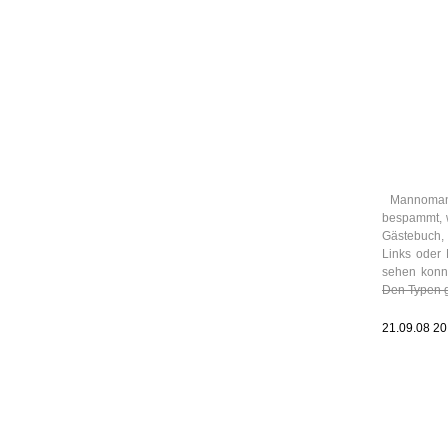
Leic
Belanglos
Mannomann!
bespammt, w
Gästebuch,
Links oder 
sehen konnt
Den Typen g
21.09.08 2