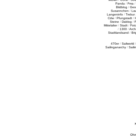
Panda
/
Fma
Bildblog
/
Ges
Susannchen
/
La
Langeninfo
/
Trebur
Cdw
/
Pfungstadt
/
Steine
/
Dablog
/
F
Mittelalter
/
Stadt
/
Fot
/
1300
/
Archi
Stadtlandsand
/
Bri
470er
/
Sailworld
Sailinganarchy
/
Saili
Ohn