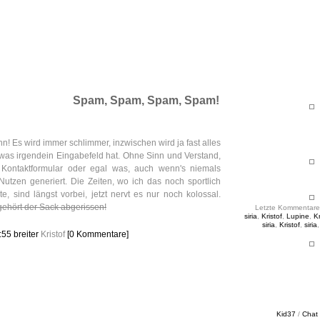
ht & Sinnig
es in unregelmäßigen Abständen
Spam, Spam, Spam, Spam!
 Es wird immer schlimmer, inzwischen wird ja fast alles
as irgendein Eingabefeld hat. Ohne Sinn und Verstand,
 Kontaktformular oder egal was, auch wenn's niemals
Nutzen generiert. Die Zeiten, wo ich das noch sportlich
e, sind längst vorbei, jetzt nervt es nur noch kolossal.
ehört der Sack abgerissen!
Letzte Kommentare
siria
,
Kristof
,
Lupine
,
Kr
siria
,
Kristof
,
siria
0:55
breiter
Kristof
[0 Kommentare]
Kid37
/
Chat