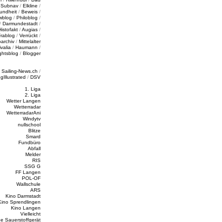
/
Subnav
/
Elkline
/
undheit
/
Beweis
/
wblog
/
Philoblog
/
/
Darmundestadt
/
Histofakt
/
Augias
/
rablog
/
Verrückt
/
oarchiv
/
Mittelalter
valia
/
Haumann
/
ghtsblog
/
Blogger
/
Sailing-News.ch
/
ngIllustrated
/
DSV
1. Liga
2. Liga
Wetter Langen
Wetterradar
WetterradarAni
Windytv
nullschool
Blitze
Smard
Fundbüro
Abfall
Melder
RIS
SSG G
FF Langen
POL-OF
Wallschule
ARS
Kino Darmstadt
Kino Sprendlingen
Kino Langen
Vielleicht
e Sauerstoffgerät