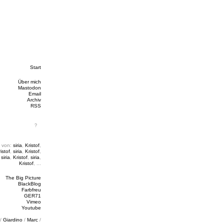
Start
Über mich
Mastodon
Email
Archiv
RSS
 von:
siria
,
Kristof
,
istof
,
siria
,
Kristof
,
,
siria
,
Kristof
,
siria
,
Kristof
, ...
The Big Picture
BlackBlog
Farbfreu
GER71
Vimeo
Youtube
/
Giardino
/
Marc
/