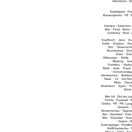
Arboretum
/
G
Topleftpixel
/
Fo
Bananaphoto
/
Fff
/
Interieur
/
Kätzchen
Bier
/
Food
/
Bahn
Cemetery
/
Rost
/
Kopfhoch
~
Jens
~
Ev
Axelk
~
Godany
~
Stu
~
Doc
~
Düsenschr
Boomerang
~
Gori
Zebu
~
Eto
Oldeurope
~
Stella
~
~
Mariong
~
Sv
Formfreu
~
Stube
Mutti
~
Jette
~
Frauk
~
Schoenundgu
Hammernich
~
Bobbes
~
Nase
~
12
~
Am Ra
Meta
~
Claus
Stuttmann
~
Egon
~
Fa
~
Strich
Mini Url
/
Dict.leo.or
TVInfo
/
Fussball
/
W
Online
/
FR
/
FR: Lan
/
Dreieich
/
Hessenschau
/
Tages
Nzz
/
Standard
/
Ksta
/
Bbc
/
Guardian
/
Sue
/
Golem
/
W
Eulenspiegel
/
Postillo
Stöffchemacher
/
Mtown
/
G3rst
/
Sou